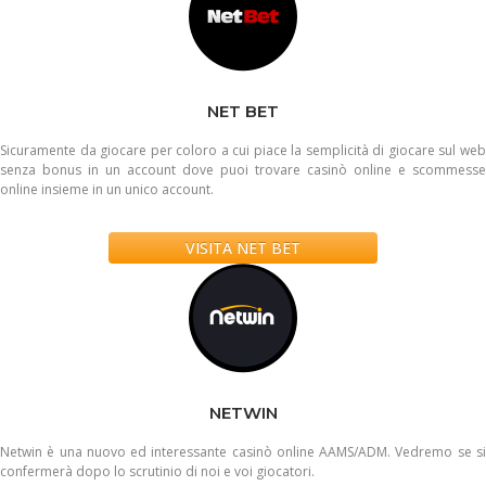
NET BET
Sicuramente da giocare per coloro a cui piace la semplicità di giocare sul web
senza bonus in un account dove puoi trovare casinò online e scommesse
online insieme in un unico account.
VISITA NET BET
NETWIN
Netwin è una nuovo ed interessante casinò online AAMS/ADM. Vedremo se si
confermerà dopo lo scrutinio di noi e voi giocatori.