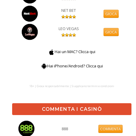
NET BET
GIOCA
LEO VEGAS
GIOCA
Hai un MAC? Clicca qui
Hai iPhone/Android? Clicca qui
18+ | Gioca responsabilmente | Si applicano termini e condizioni
COMMENTA I CASINÒ
888
COMMENTA