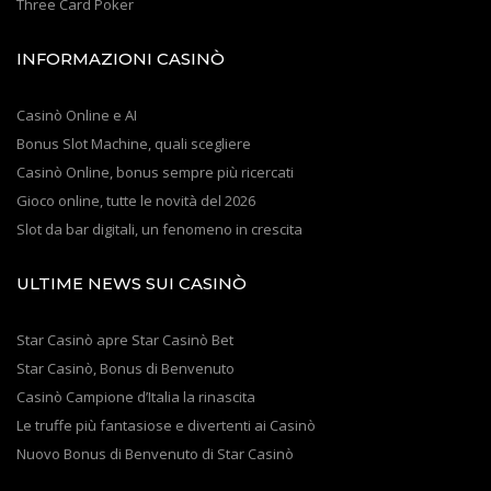
Three Card Poker
INFORMAZIONI CASINÒ
Casinò Online e AI
Bonus Slot Machine, quali scegliere
Casinò Online, bonus sempre più ricercati
Gioco online, tutte le novità del 2026
Slot da bar digitali, un fenomeno in crescita
ULTIME NEWS SUI CASINÒ
Star Casinò apre Star Casinò Bet
Star Casinò, Bonus di Benvenuto
Casinò Campione d’Italia la rinascita
Le truffe più fantasiose e divertenti ai Casinò
Nuovo Bonus di Benvenuto di Star Casinò