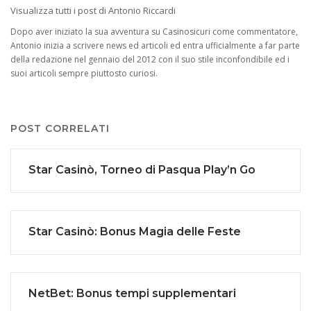
Visualizza tutti i post di Antonio Riccardi
Dopo aver iniziato la sua avventura su Casinosicuri come commentatore,
Antonio inizia a scrivere news ed articoli ed entra ufficialmente a far parte
della redazione nel gennaio del 2012 con il suo stile inconfondibile ed i
suoi articoli sempre piuttosto curiosi.
POST CORRELATI
Star Casinò, Torneo di Pasqua Play’n Go
Star Casinò: Bonus Magia delle Feste
NetBet: Bonus tempi supplementari