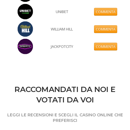
UNIBET
COMMENTA
WILLIAM HILL
COMMENTA
JACKPOTCITY
COMMENTA
RACCOMANDATI DA NOI E
VOTATI DA VOI
LEGGI LE RECENSIONI E SCEGLI IL CASINO ONLINE CHE
PREFERISCI