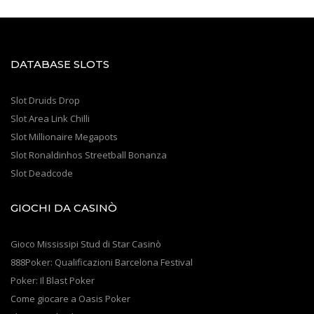
DATABASE SLOTS
Slot Druids Drop
Slot Area Link Chilli
Slot Millionaire Megapots
Slot Ronaldinhos Streetball Bonanza
Slot Deadcode
GIOCHI DA CASINÒ
Gioco Mississipi Stud di Star Casinò
888Poker: Qualificazioni Barcelona Festival
Poker: Il Blast Poker
Come giocare a Oasis Poker