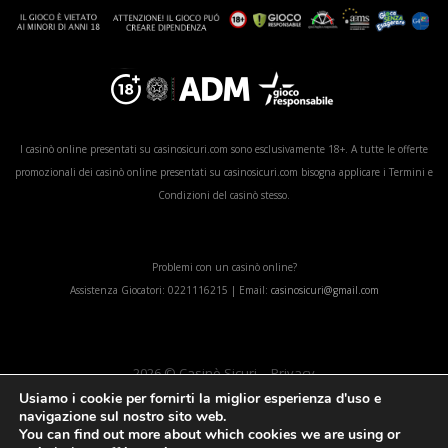
I casinò online presentati su casinosicuri.com sono esclusivamente 18+. A tutte le offerte
promozionali dei casinò online presentati su casinosicuri.com bisogna applicare i Termini e
Condizioni del casinò stesso.
Problemi con un casinò online?
Assistenza Giocatori: 0221116215 | Email:
casinosicuri@gmail.com
2026 © Casinò Sicuri
Privacy
Usiamo i cookie per fornirti la miglior esperienza d'uso e
Chi siamo
FAQs
Regolamento
Disclaimer
Sitemap
navigazione sul nostro sito web.
You can find out more about which cookies we are using or
Partners
La parola ai giocatori