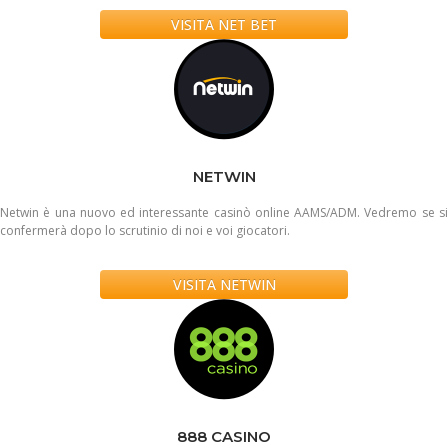
VISITA NET BET
NETWIN
Netwin è una nuovo ed interessante casinò online AAMS/ADM. Vedremo se si
confermerà dopo lo scrutinio di noi e voi giocatori.
VISITA NETWIN
888 CASINO