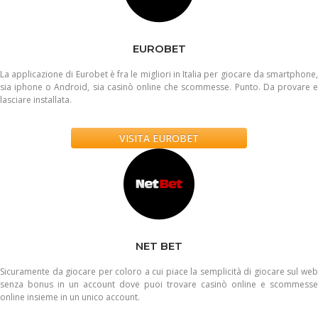
EUROBET
La applicazione di Eurobet è fra le migliori in Italia per giocare da smartphone,
sia iphone o Android, sia casinò online che scommesse. Punto. Da provare e
lasciare installata.
VISITA EUROBET
NET BET
Sicuramente da giocare per coloro a cui piace la semplicità di giocare sul web
senza bonus in un account dove puoi trovare casinò online e scommesse
online insieme in un unico account.