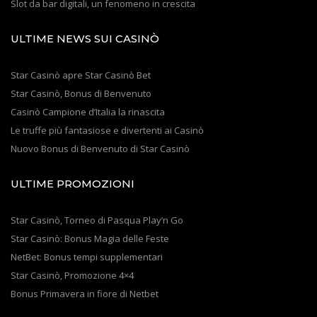
Slot da bar digitali, un fenomeno in crescita
ULTIME NEWS SUI CASINÒ
Star Casinò apre Star Casinò Bet
Star Casinò, Bonus di Benvenuto
Casinò Campione d’Italia la rinascita
Le truffe più fantasiose e divertenti ai Casinò
Nuovo Bonus di Benvenuto di Star Casinò
ULTIME PROMOZIONI
Star Casinò, Torneo di Pasqua Play’n Go
Star Casinò: Bonus Magia delle Feste
NetBet: Bonus tempi supplementari
Star Casinò, Promozione 4×4
Bonus Primavera in fiore di Netbet