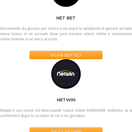
NET BET
Sicuramente da giocare per coloro a cui piace la semplicità di giocare sul web
senza bonus in un account dove puoi trovare casinò online e scommesse
online insieme in un unico account.
VISITA NET BET
NETWIN
Netwin è una nuovo ed interessante casinò online AAMS/ADM. Vedremo se si
confermerà dopo lo scrutinio di noi e voi giocatori.
VISITA NETWIN