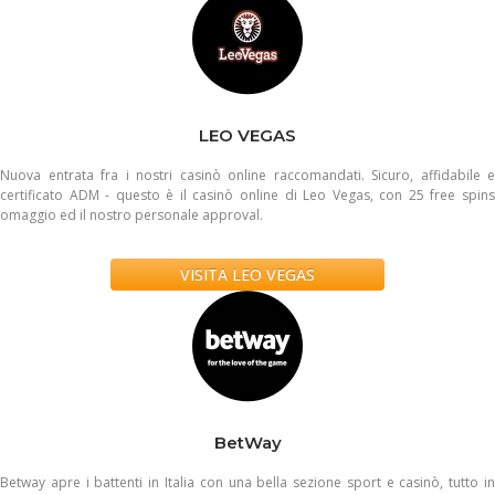
LEO VEGAS
Nuova entrata fra i nostri casinò online raccomandati. Sicuro, affidabile e
certificato ADM - questo è il casinò online di Leo Vegas, con 25 free spins
omaggio ed il nostro personale approval.
VISITA LEO VEGAS
BetWay
Betway apre i battenti in Italia con una bella sezione sport e casinò, tutto in