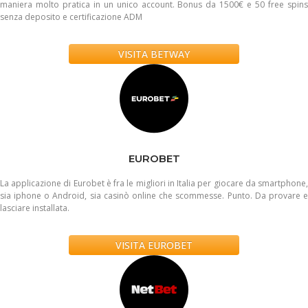
maniera molto pratica in un unico account. Bonus da 1500€ e 50 free spins
senza deposito e certificazione ADM
VISITA BETWAY
EUROBET
La applicazione di Eurobet è fra le migliori in Italia per giocare da smartphone,
sia iphone o Android, sia casinò online che scommesse. Punto. Da provare e
lasciare installata.
VISITA EUROBET