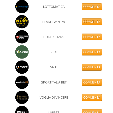
LOTTOMATICA
COMMENTA
PLANETWIN365
COMMENTA
POKER STARS
COMMENTA
SISAL
COMMENTA
SNAI
COMMENTA
SPORTITALIA BET
COMMENTA
VOGLIA DI VINCERE
COMMENTA
UNIBET
COMMENTA