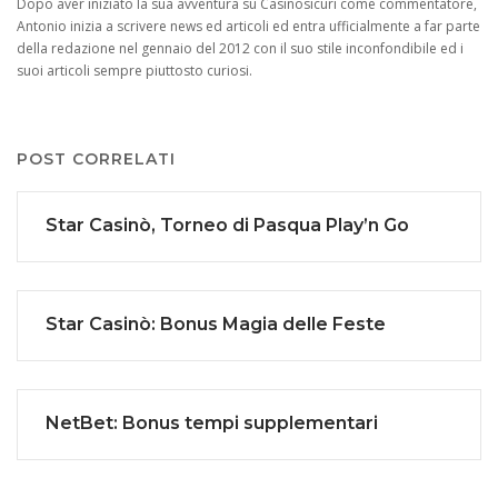
Dopo aver iniziato la sua avventura su Casinosicuri come commentatore,
Antonio inizia a scrivere news ed articoli ed entra ufficialmente a far parte
della redazione nel gennaio del 2012 con il suo stile inconfondibile ed i
suoi articoli sempre piuttosto curiosi.
POST CORRELATI
Star Casinò, Torneo di Pasqua Play’n Go
Star Casinò: Bonus Magia delle Feste
NetBet: Bonus tempi supplementari