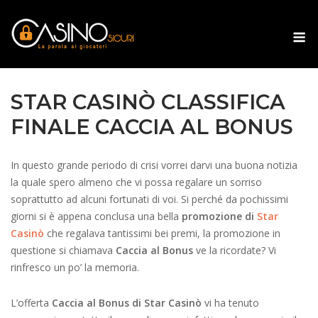
Skip
to
M
content
STAR CASINÒ CLASSIFICA
FINALE CACCIA AL BONUS
In questo grande periodo di crisi vorrei darvi una buona notizia
la quale spero almeno che vi possa regalare un sorriso
soprattutto ad alcuni fortunati di voi. Si perché da pochissimi
giorni si è appena conclusa una bella
promozione di
Star
Casinò
che regalava tantissimi bei premi, la promozione in
questione si chiamava
Caccia al Bonus
ve la ricordate? Vi
rinfresco un po’ la memoria.
L’offerta
Caccia al Bonus di Star Casinò
vi ha tenuto