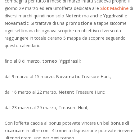
compagnia per tutto il mese di marzo infatti scadeva proprio il
giorno 29 marzo ed era un’offerta dedicata alle
Slot Machine
di
diversi marchi quindi non solo
Netent
ma anche
Yggdrasil
e
Novamatic
. Si trattava di una
promozione
a tappe siccome
ogni settimana bisognava scoprire un obiettivo diverso da
raggiungere in totale c’erano 5 mappe da scoprire seguendo
questo calendario
fino al 8 di marzo,
torneo Yggdrasil;
dal 9 marzo al 15 marzo,
Novamatic
Treasure Hunt;
dal 16 marzo al 22 marzo,
Netent
Treasure Hunt;
dal 23 marzo al 29 marzo, Treasure Hunt;
Con l’offerta caccia al bonus potevate vincere un bel
bonus di
ricarica
e in oltre con i 4 tornei a disposizione potevate ricevere
ulteriori premi uno per ogni torneo.