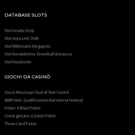
DATABASE SLOTS
Slot Druids Drop
Slot Area Link Chilli
Slot Millionaire Megapots
Slot Ronaldinhos Streetball Bonanza
Slot Deadcode
GIOCHI DA CASINÒ
Gioco Mississipi Stud di Star Casinò
888Poker: Qualificazioni Barcelona Festival
Poker: Il Blast Poker
Come giocare a Oasis Poker
Three Card Poker