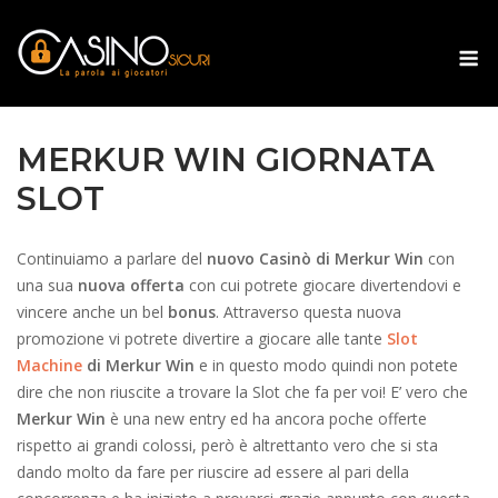
Skip
to
M
content
MERKUR WIN GIORNATA
SLOT
Continuiamo a parlare del
nuovo Casinò di Merkur Win
con
una sua
nuova offerta
con cui potrete giocare divertendovi e
vincere anche un bel
bonus
. Attraverso questa nuova
promozione vi potrete divertire a giocare alle tante
Slot
Machine
di Merkur Win
e in questo modo quindi non potete
dire che non riuscite a trovare la Slot che fa per voi! E’ vero che
Merkur Win
è una new entry ed ha ancora poche offerte
rispetto ai grandi colossi, però è altrettanto vero che si sta
dando molto da fare per riuscire ad essere al pari della