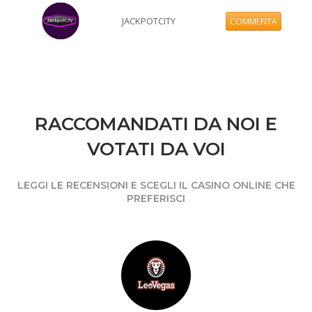
JACKPOTCITY
COMMENTA
RACCOMANDATI DA NOI E
VOTATI DA VOI
LEGGI LE RECENSIONI E SCEGLI IL CASINO ONLINE CHE
PREFERISCI