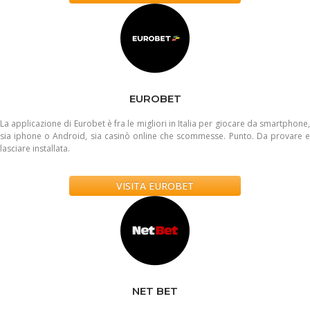
EUROBET
La applicazione di Eurobet è fra le migliori in Italia per giocare da smartphone,
sia iphone o Android, sia casinò online che scommesse. Punto. Da provare e
lasciare installata.
VISITA EUROBET
NET BET