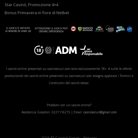
Star Casinò, Promozione 4×4
Bonus Primavera in fiore di Netbet
I casinò online presentati su casinosicuri.com sono esclusivamente 18+. A tutte le offerte
promozionali dei casinò online presentati su casinosicuri.com bisogna applicare i Termini e
Condizioni del casinò stesso.
Problemi con un casinò online?
Assistenza Giocatori: 0221116215 | Email:
casinosicuri@gmail.com
2026 © Casinò Sicuri
Privacy