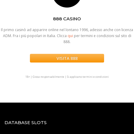
888 CASINO
Il primo casinò ad apparire online nel lontano 1996, adesso anche con licenza
ADM. Fra i più popolari in Italia. Clicca
qui
per termini e condizioni sul sito di
888.
VISITA 888
.
18+ | Gioca responsabilmente | Si applicano termini e condizioni
DATABASE SLOTS