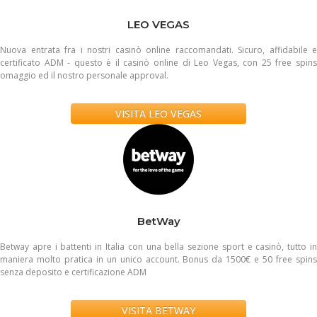
LEO VEGAS
Nuova entrata fra i nostri casinò online raccomandati. Sicuro, affidabile e
certificato ADM - questo è il casinò online di Leo Vegas, con 25 free spins
omaggio ed il nostro personale approval.
VISITA LEO VEGAS
BetWay
Betway apre i battenti in Italia con una bella sezione sport e casinò, tutto in
maniera molto pratica in un unico account. Bonus da 1500€ e 50 free spins
senza deposito e certificazione ADM
VISITA BETWAY