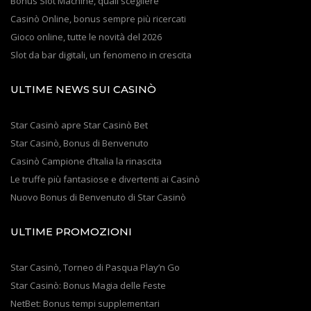
Bonus Slot Machine, quali scegliere
Casinò Online, bonus sempre più ricercati
Gioco online, tutte le novità del 2026
Slot da bar digitali, un fenomeno in crescita
ULTIME NEWS SUI CASINÒ
Star Casinò apre Star Casinò Bet
Star Casinò, Bonus di Benvenuto
Casinò Campione d’Italia la rinascita
Le truffe più fantasiose e divertenti ai Casinò
Nuovo Bonus di Benvenuto di Star Casinò
ULTIME PROMOZIONI
Star Casinò, Torneo di Pasqua Play’n Go
Star Casinò: Bonus Magia delle Feste
NetBet: Bonus tempi supplementari