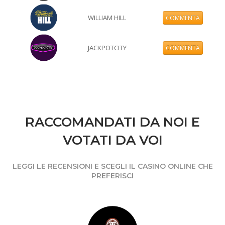
WILLIAM HILL
COMMENTA
JACKPOTCITY
COMMENTA
RACCOMANDATI DA NOI E
VOTATI DA VOI
LEGGI LE RECENSIONI E SCEGLI IL CASINO ONLINE CHE
PREFERISCI