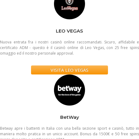
LEO VEGAS
Nuova entrata fra i nostri casinò online raccomandati. Sicuro, affidabile e
certificato ADM - questo è il casinò online di Leo Vegas, con 25 free spins
omaggio ed il nostro personale approval.
VISITA LEO VEGAS
BetWay
Betway apre i battenti in Italia con una bella sezione sport e casinò, tutto in
maniera molto pratica in un unico account. Bonus da 1500€ e 50 free spins