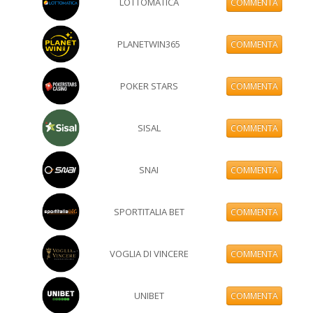
LOTTOMATICA
COMMENTA
PLANETWIN365
COMMENTA
POKER STARS
COMMENTA
SISAL
COMMENTA
SNAI
COMMENTA
SPORTITALIA BET
COMMENTA
VOGLIA DI VINCERE
COMMENTA
UNIBET
COMMENTA