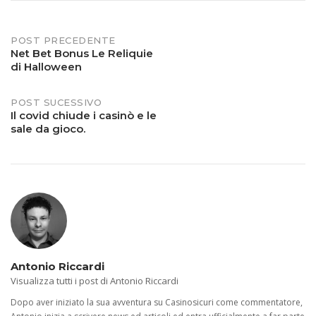
Post
POST PRECEDENTE
Net Bet Bonus Le Reliquie
di Halloween
navigation
POST SUCESSIVO
Il covid chiude i casinò e le
sale da gioco.
Antonio Riccardi
Visualizza tutti i post di Antonio Riccardi
Dopo aver iniziato la sua avventura su Casinosicuri come commentatore,