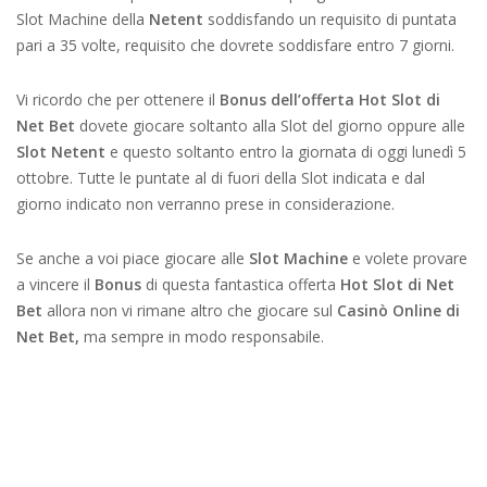
Slot Machine della
Netent
soddisfando un requisito di puntata
pari a 35 volte, requisito che dovrete soddisfare entro 7 giorni.
Vi ricordo che per ottenere il
Bonus dell’offerta Hot Slot di
Net Bet
dovete giocare soltanto alla Slot del giorno oppure alle
Slot Netent
e questo soltanto entro la giornata di oggi lunedì 5
ottobre. Tutte le puntate al di fuori della Slot indicata e dal
giorno indicato non verranno prese in considerazione.
Se anche a voi piace giocare alle
Slot Machine
e volete provare
a vincere il
Bonus
di questa fantastica offerta
Hot Slot di Net
Bet
allora non vi rimane altro che giocare sul
Casinò Online di
Net Bet,
ma sempre in modo responsabile.