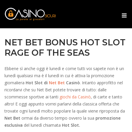
Skip
to
M
content
NET BET BONUS HOT SLOT
RAGE OF THE SEAS
Ebbene sì anche oggi è lunedì e come tutti voi sapete non è un
lunedì qualsiasi ma è il lunedì in cui è attiva la promozione
giornaliera
Hot Slot di
Net Bet
Casinò
. Intanto approfitto nel
ricordarvi che su Net Bet potete trovare di tutto: dalle
scommesse sportive ai tanti
giochi da Casinò
, di carte e tanto
altro! E oggi appunto vorrei parlarvi della classica offerta che
trovate ogni lunedì molto popolare la quale viene riproposta da
Net Bet
ormai da diverso tempo ovvero la sua
promozione
esclusiva
del lunedì chiamata
Hot Slot.