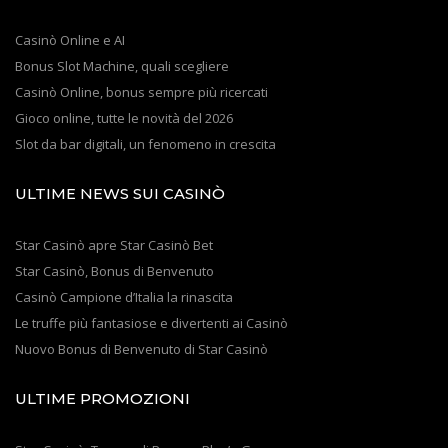
Casinò Online e AI
Bonus Slot Machine, quali scegliere
Casinò Online, bonus sempre più ricercati
Gioco online, tutte le novità del 2026
Slot da bar digitali, un fenomeno in crescita
ULTIME NEWS SUI CASINÒ
Star Casinò apre Star Casinò Bet
Star Casinò, Bonus di Benvenuto
Casinò Campione d’Italia la rinascita
Le truffe più fantasiose e divertenti ai Casinò
Nuovo Bonus di Benvenuto di Star Casinò
ULTIME PROMOZIONI