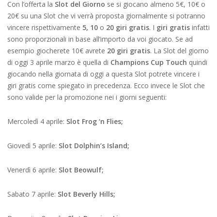
Con l’offerta la
Slot del Giorno
se si giocano almeno 5€, 10€ o
20€ su una Slot che vi verrà proposta giornalmente si potranno
vincere rispettivamente
5, 10
o
20 giri gratis
. I
giri gratis
infatti
sono proporzionali in base all’importo da voi giocato. Se ad
esempio giocherete 10€ avrete
20 giri gratis
. La Slot del giorno
di oggi 3 aprile marzo è quella di
Champions Cup Touch
quindi
giocando nella giornata di oggi a questa Slot potrete vincere i
giri gratis come spiegato in precedenza. Ecco invece le Slot che
sono valide per la promozione nei i giorni seguenti:
Mercoledì 4 aprile:
Slot Frog ‘n Flies;
Giovedì 5 aprile:
Slot Dolphin’s Island;
Venerdì 6 aprile:
Slot Beowulf;
Sabato 7 aprile:
Slot Beverly Hills;