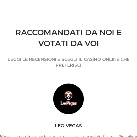
RACCOMANDATI DA NOI E
VOTATI DA VOI
LEGGI LE RECENSIONI E SCEGLI IL CASINO ONLINE CHE
PREFERISCI
LEO VEGAS
Nuova entrata fra i nostri casinò online raccomandati. Sicuro, affidabile e