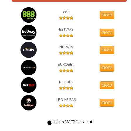
888
GIOCA
BETWAY
GIOCA
NETWIN
GIOCA
EUROBET
GIOCA
NET BET
GIOCA
LEO VEGAS
GIOCA
Hai un MAC? Clicca qui