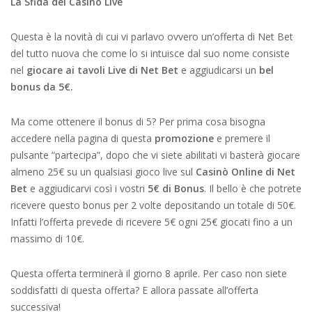
La Sfida del Casinò Live
Questa è la novità di cui vi parlavo ovvero un’offerta di Net Bet
del tutto nuova che come lo si intuisce dal suo nome consiste
nel
giocare ai tavoli Live di Net Bet
e aggiudicarsi un
bel
bonus da 5€.
Ma come ottenere il bonus di 5? Per prima cosa bisogna
accedere nella pagina di questa
promozione
e premere il
pulsante “partecipa”, dopo che vi siete abilitati vi basterà giocare
almeno 25€ su un qualsiasi gioco live sul
Casinò Online di Net
Bet
e aggiudicarvi così i vostri
5€ di Bonus
. Il bello è che potrete
ricevere questo bonus per 2 volte depositando un totale di 50€.
Infatti l’offerta prevede di ricevere 5€ ogni 25€ giocati fino a un
massimo di 10€.
Questa offerta terminerà il giorno 8 aprile. Per caso non siete
soddisfatti di questa offerta? E allora passate all’offerta
successiva!