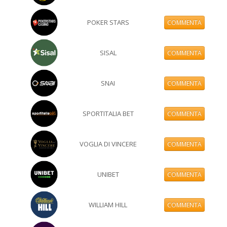
POKER STARS
COMMENTA
SISAL
COMMENTA
SNAI
COMMENTA
SPORTITALIA BET
COMMENTA
VOGLIA DI VINCERE
COMMENTA
UNIBET
COMMENTA
WILLIAM HILL
COMMENTA