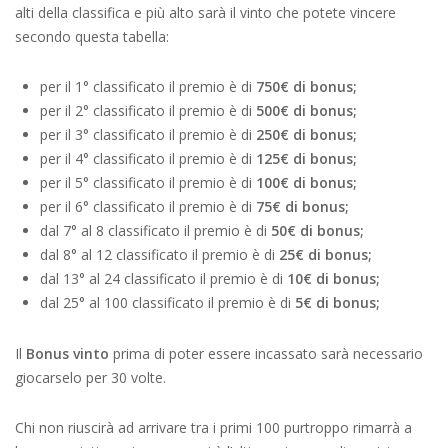
alti della classifica e più alto sarà il vinto che potete vincere
secondo questa tabella:
per il 1° classificato il premio è di
750€ di bonus;
per il 2° classificato il premio è di
500€ di bonus;
per il 3° classificato il premio è di
250€ di bonus;
per il 4° classificato il premio è di
125€ di bonus;
per il 5° classificato il premio è di
100€ di bonus;
per il 6° classificato il premio è di
75€ di bonus;
dal 7° al 8 classificato il premio è di
50€ di bonus;
dal 8° al 12 classificato il premio è di
25€ di bonus;
dal 13° al 24 classificato il premio è di
10€ di bonus;
dal 25° al 100 classificato il premio è di
5€ di bonus;
Il
Bonus vinto
prima di poter essere incassato sarà necessario
giocarselo per 30 volte.
Chi non riuscirà ad arrivare tra i primi 100 purtroppo rimarrà a