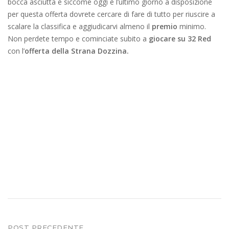
bocca asciutta e siccome oggi è l’ultimo giorno a disposizione
per questa offerta dovrete cercare di fare di tutto per riuscire a
scalare la classifica e aggiudicarvi almeno il
premio
minimo.
Non perdete tempo e cominciate subito a
giocare su 32 Red
con l’
offerta della Strana Dozzina.
POST PRECEDENTE