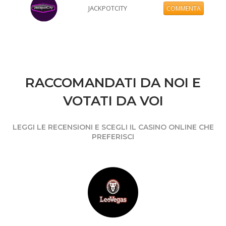
JACKPOTCITY
COMMENTA
RACCOMANDATI DA NOI E
VOTATI DA VOI
LEGGI LE RECENSIONI E SCEGLI IL CASINO ONLINE CHE
PREFERISCI