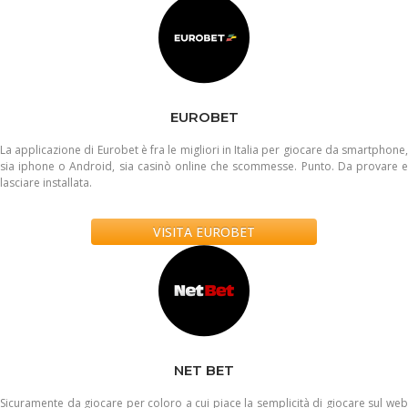
EUROBET
La applicazione di Eurobet è fra le migliori in Italia per giocare da smartphone,
sia iphone o Android, sia casinò online che scommesse. Punto. Da provare e
lasciare installata.
VISITA EUROBET
NET BET
Sicuramente da giocare per coloro a cui piace la semplicità di giocare sul web