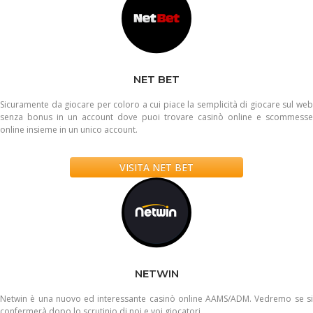
NET BET
Sicuramente da giocare per coloro a cui piace la semplicità di giocare sul web
senza bonus in un account dove puoi trovare casinò online e scommesse
online insieme in un unico account.
VISITA NET BET
NETWIN
Netwin è una nuovo ed interessante casinò online AAMS/ADM. Vedremo se si
confermerà dopo lo scrutinio di noi e voi giocatori.