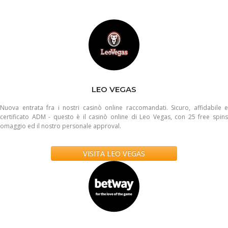
LEO VEGAS
Nuova entrata fra i nostri casinò online raccomandati. Sicuro, affidabile e
certificato ADM - questo è il casinò online di Leo Vegas, con 25 free spins
omaggio ed il nostro personale approval.
VISITA LEO VEGAS