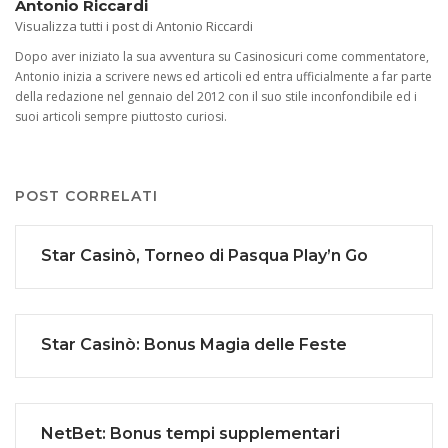
Antonio Riccardi
Visualizza tutti i post di Antonio Riccardi
Dopo aver iniziato la sua avventura su Casinosicuri come commentatore,
Antonio inizia a scrivere news ed articoli ed entra ufficialmente a far parte
della redazione nel gennaio del 2012 con il suo stile inconfondibile ed i
suoi articoli sempre piuttosto curiosi.
POST CORRELATI
Star Casinò, Torneo di Pasqua Play’n Go
Star Casinò: Bonus Magia delle Feste
NetBet: Bonus tempi supplementari