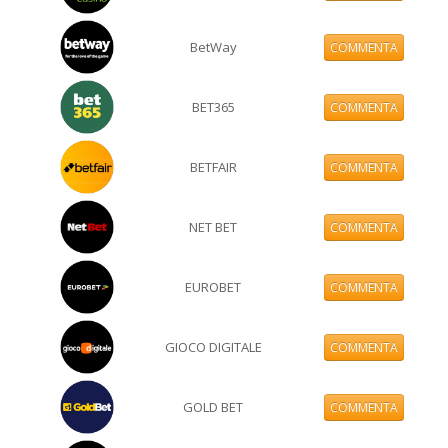
BetWay
COMMENTA
BET365
COMMENTA
BETFAIR
COMMENTA
NET BET
COMMENTA
EUROBET
COMMENTA
GIOCO DIGITALE
COMMENTA
GOLD BET
COMMENTA