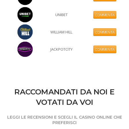
UNIBET
COMMENTA
WILLIAM HILL
COMMENTA
JACKPOTCITY
COMMENTA
RACCOMANDATI DA NOI E
VOTATI DA VOI
LEGGI LE RECENSIONI E SCEGLI IL CASINO ONLINE CHE
PREFERISCI