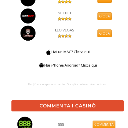
NET BET
GIOCA
LEO VEGAS
GIOCA
Hai un MAC? Clicca qui
Hai iPhone/Android? Clicca qui
18+ | Gioca responsabilmente | Si applicano termini e condizioni
COMMENTA I CASINÒ
888
COMMENTA