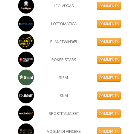
LEO VEGAS
COMMENTA
LOTTOMATICA
COMMENTA
PLANETWIN365
COMMENTA
POKER STARS
COMMENTA
SISAL
COMMENTA
SNAI
COMMENTA
SPORTITALIA BET
COMMENTA
VOGLIA DI VINCERE
COMMENTA