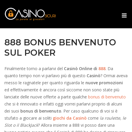
Skip
to
M
content
888 BONUS BENVENUTO
SUL POKER
Finalmente torno a parlarvi del
Casinò Online di
888
. Da
quanto tempo non vi parlavo più di questo
Casinò
? Ormai aveva
messo le ragnatele per quanto riguarda le
nuove promozioni
ed effettivamente è ancora così siccome non sono state più
lanciate delle nuove offerte a parte qualche
bonus di benvenuto
che si è rinnovato e infatti oggi vorrei parlarvi proprio di alcuni
dei suoi
bonus di benvenuto
. Per caso qualcuno di voi si è
stufato a giocare ai soliti
giochi da Casinò
come
la roulette, le
Slot o il BlackJack
? Allora insieme a 888 vi posso dare una