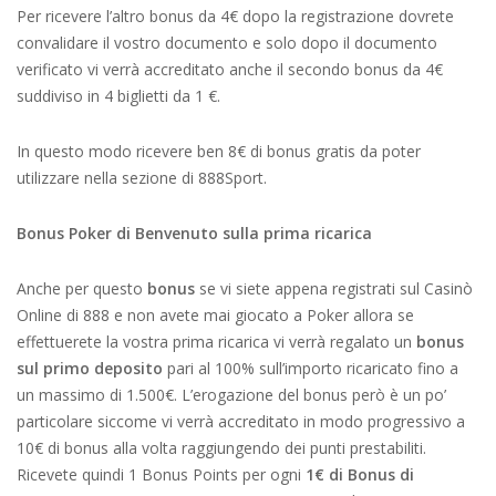
Per ricevere l’altro bonus da 4€ dopo la registrazione dovrete
convalidare il vostro documento e solo dopo il documento
verificato vi verrà accreditato anche il secondo bonus da 4€
suddiviso in 4 biglietti da 1 €.
In questo modo ricevere ben 8€ di bonus gratis da poter
utilizzare nella sezione di 888Sport.
Bonus Poker di Benvenuto sulla prima ricarica
Anche per questo
bonus
se vi siete appena registrati sul Casinò
Online di 888 e non avete mai giocato a Poker allora se
effettuerete la vostra prima ricarica vi verrà regalato un
bonus
sul primo deposito
pari al 100% sull’importo ricaricato fino a
un massimo di 1.500€. L’erogazione del bonus però è un po’
particolare siccome vi verrà accreditato in modo progressivo a
10€ di bonus alla volta raggiungendo dei punti prestabiliti.
Ricevete quindi 1 Bonus Points per ogni
1€ di Bonus di