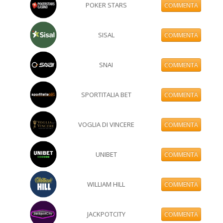
POKER STARS
COMMENTA
SISAL
COMMENTA
SNAI
COMMENTA
SPORTITALIA BET
COMMENTA
VOGLIA DI VINCERE
COMMENTA
UNIBET
COMMENTA
WILLIAM HILL
COMMENTA
JACKPOTCITY
COMMENTA