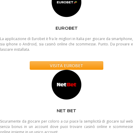
EUROBET
La applicazione di Eurobet è fra le migliori in Italia per giocare da smartphone,
sia iphone o Android, sia casinò online che scommesse. Punto. Da provare e
lasciare installata.
VISITA EUROBET
NET BET
Sicuramente da giocare per coloro a cui piace la semplicità di giocare sul web
senza bonus in un account dove puoi trovare casinò online e scommesse
online insieme in un unico account.