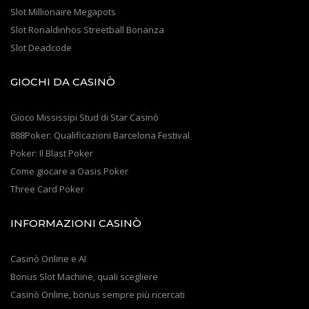
Slot Millionaire Megapots
Slot Ronaldinhos Streetball Bonanza
Slot Deadcode
GIOCHI DA CASINÒ
Gioco Mississipi Stud di Star Casinò
888Poker: Qualificazioni Barcelona Festival
Poker: Il Blast Poker
Come giocare a Oasis Poker
Three Card Poker
INFORMAZIONI CASINÒ
Casinò Online e AI
Bonus Slot Machine, quali scegliere
Casinò Online, bonus sempre più ricercati