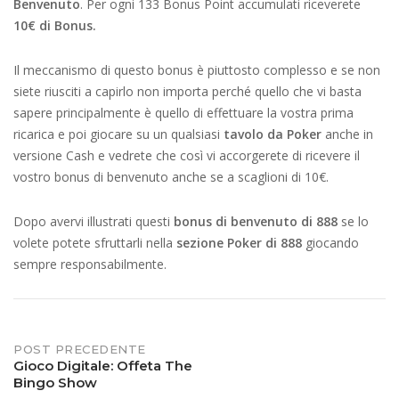
Benvenuto
. Per ogni 133 Bonus Point accumulati riceverete
10€ di Bonus.
Il meccanismo di questo bonus è piuttosto complesso e se non
siete riusciti a capirlo non importa perché quello che vi basta
sapere principalmente è quello di effettuare la vostra prima
ricarica e poi giocare su un qualsiasi
tavolo da Poker
anche in
versione Cash e vedrete che così vi accorgerete di ricevere il
vostro bonus di benvenuto anche se a scaglioni di 10€.
Dopo avervi illustrati questi
bonus di benvenuto di 888
se lo
volete potete sfruttarli nella
sezione Poker di 888
giocando
sempre responsabilmente.
Post
POST PRECEDENTE
Gioco Digitale: Offeta The
Bingo Show
navigation