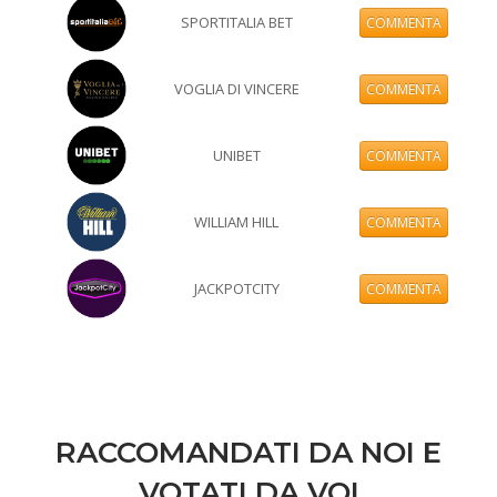
SPORTITALIA BET
COMMENTA
VOGLIA DI VINCERE
COMMENTA
UNIBET
COMMENTA
WILLIAM HILL
COMMENTA
JACKPOTCITY
COMMENTA
RACCOMANDATI DA NOI E
VOTATI DA VOI