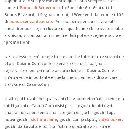
soprattutto le sue
promozioni
le quali sono sempre le stesse
come: il
Bonus di Benvenuto
, lo Speciale Giri Gratuiti. Il
Bonus Blizzard, il Segna con noi, il Weekend da leoni e i 10€
di
bonus senza deposito
. Adesso però per consultare tutti
questi
bonus
bisogna cliccare nel quadratino che trovate in alto
a sinistra, vi comparirà un menù e da lì potete scegliere la voce
“
promozioni
”.
Nello stesso menù potete trovare anche tutte le altre sezioni del
sito di
Casinò.Com
come il Servizio Clienti, la pagina di
registrazione per chi non è ancora cliente di
Casinò.Com
e
un’altra voce importante è quella che vi permette di scaricare il
software di
Casinò.Com.
In alto poi trovate dei quadratini che vi permetterà di accedere a
tutti i giochi di Casinò.Com divisi per categoria, infatti ogni
quadratino rappresenta una categoria di giochi:
giochi top,
nuovi giochi,
slot machine
, giochi con jackpot,
video poker
,
giochi da tavolo
, e poi con l’ultimo quadrato a sinistra è