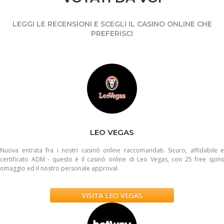
LEGGI LE RECENSIONI E SCEGLI IL CASINO ONLINE CHE
PREFERISCI
LEO VEGAS
Nuova entrata fra i nostri casinò online raccomandati. Sicuro, affidabile e
certificato ADM - questo è il casinò online di Leo Vegas, con 25 free spins
omaggio ed il nostro personale approval.
VISITA LEO VEGAS