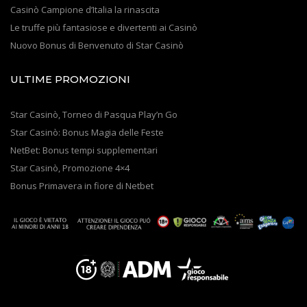
Casinò Campione d’Italia la rinascita
Le truffe più fantasiose e divertenti ai Casinò
Nuovo Bonus di Benvenuto di Star Casinò
ULTIME PROMOZIONI
Star Casinò, Torneo di Pasqua Play’n Go
Star Casinò: Bonus Magia delle Feste
NetBet: Bonus tempi supplementari
Star Casinò, Promozione 4×4
Bonus Primavera in fiore di Netbet