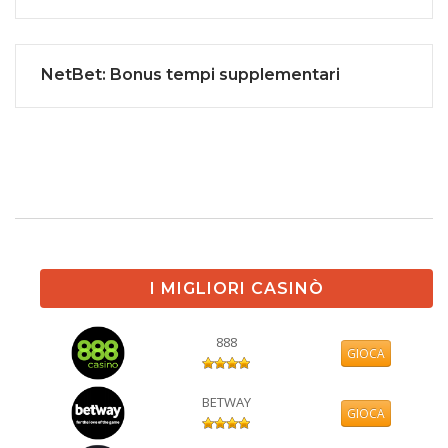
NetBet: Bonus tempi supplementari
I MIGLIORI CASINÒ
888
GIOCA
BETWAY
GIOCA