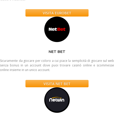
VISITA EUROBET
NET BET
Sicuramente da giocare per coloro a cui piace la semplicità di giocare sul web
senza bonus in un account dove puoi trovare casinò online e scommesse
online insieme in un unico account.
VISITA NET BET