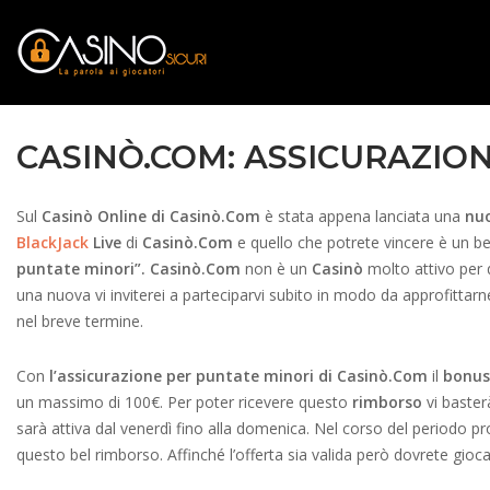
Skip
to
content
CASINÒ.COM: ASSICURAZIO
Sul
Casinò Online di Casinò.Com
è stata appena lanciata una
nu
BlackJack
Live
di
Casinò.Com
e quello che potrete vincere è un b
puntate minori”.
Casinò.Com
non è un
Casinò
molto attivo per 
una nuova vi inviterei a parteciparvi subito in modo da approfittar
nel breve termine.
Con
l’assicurazione per puntate minori di Casinò.Com
il
bonus
un massimo di 100€. Per poter ricevere questo
rimborso
vi baster
sarà attiva dal venerdì fino alla domenica. Nel corso del periodo pr
questo bel rimborso. Affinché l’offerta sia valida però dovrete gi