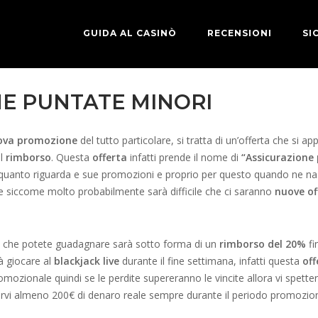
GUIDA AL CASINÒ
RECENSIONI
SI
NE PUNTATE MINORI
ova promozione
del tutto particolare, si tratta di un’offerta che si app
el
rimborso
. Questa
offerta
infatti prende il nome di
“Assicurazione 
quanto riguarda e sue promozioni e proprio per questo quando ne n
ne siccome molto probabilmente sarà difficile che ci saranno
nuove of
che potete guadagnare sarà sotto forma di un
rimborso del 20%
fi
à giocare al
blackjack live
durante il fine settimana, infatti questa
off
omozionale quindi se le perdite supereranno le vincite allora vi spette
ocarvi almeno 200€ di denaro reale sempre durante il periodo promozio