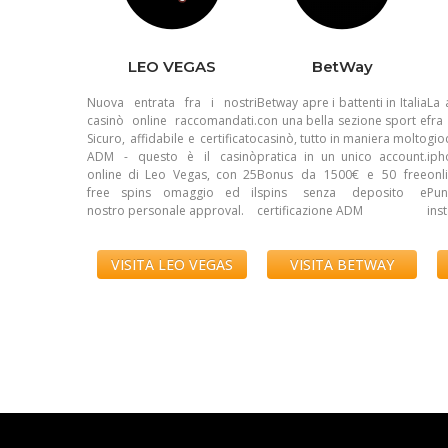
LEO VEGAS
BetWay
Nuova entrata fra i nostri
Betway apre i battenti in Italia
La 
casinò online raccomandati.
con una bella sezione sport e
fra
Sicuro, affidabile e certificato
casinò, tutto in maniera molto
gio
ADM - questo è il casinò
pratica in un unico account.
iph
online di Leo Vegas, con 25
Bonus da 1500€ e 50 free
on
free spins omaggio ed il
spins senza deposito e
Pun
nostro personale approval.
certificazione ADM
inst
VISITA LEO VEGAS
VISITA BETWAY