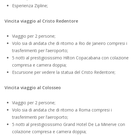
Esperienza Zipline;
Vincita viaggio al Cristo Redentore
Viaggio per 2 persone;
Volo sia di andata che di ritorno a Rio de Janeiro compresi i
trasferimenti per l’aeroporto;
5 notti al prestigiosissimo Hilton Copacabana con colazione
compresa e camera doppia;
Escursione per vedere la statua del Cristo Redentore;
Vincita viaggio al Colosseo
Viaggio per 2 persone;
Volo sia di andata che di ritorno a Roma compresi i
trasferimenti per l’aeroporto;
5 notti al prestigiosissimo Grand Hotel De La Minerve con
colazione compresa e camera doppia;