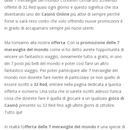
delle 7 meraviglie del mondo! Contenti? Ormai sto scrivendo
offerte di 32 Red quasi ogni giorno e questo significa che sta
diventando uno dei
Casinò Online
più attivi di sempre perché
forse si sarà reso conto che solo offrendo nuove promozioni è
in grado di accaparrarsi sempre più nuovi utenti.
Ma torniamo alla nostra
offerta
. Con la
promozione delle 7
meraviglie del mondo
come vi ho detto avrete l’opportunità di
vincere un fantastico viaggio, ovviamente tutto a gratis, in uno
dei 7 posti più belli del mondo e poter così farvi un altro
fantastico viaggio. Per poter partecipare alle 7 meraviglie del
mondo non dovrete fare niente di particolare se non quello di
essere iscritti a
32 Red
, entrare nella pagina dedicata a questa
offerta e iscriversi. Una vota che vi sarete iscritti adesso l’unica
cosa che dovrete fare è quella di giocare a un qualsiasi
gioco di
Casinò
presente su 32 Red fino agli ultimi giorni di ottobre.
Tutto qui!
In realtà l’o
fferta delle 7 meraviglie del mondo
è una specie di