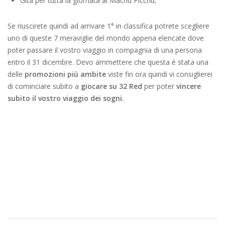
Gita per tutta la giornata al Machu Picchu;
Se riuscirete quindi ad arrivare 1° in classifica potrete scegliere
uno di queste 7 meraviglie del mondo appena elencate dove
poter passare il vostro viaggio in compagnia di una persona
entro il 31 dicembre. Devo ammettere che questa è stata una
delle
promozioni più ambite
viste fin ora quindi vi consiglierei
di cominciare subito a
giocare su 32 Red
per poter
vincere
subito il vostro viaggio dei sogni.