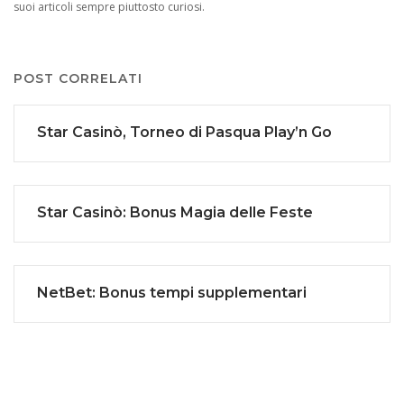
suoi articoli sempre piuttosto curiosi.
POST CORRELATI
Star Casinò, Torneo di Pasqua Play’n Go
Star Casinò: Bonus Magia delle Feste
NetBet: Bonus tempi supplementari