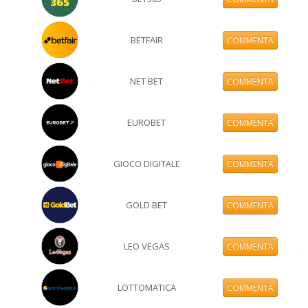
BETFAIR
COMMENTA
NET BET
COMMENTA
EUROBET
COMMENTA
GIOCO DIGITALE
COMMENTA
GOLD BET
COMMENTA
LEO VEGAS
COMMENTA
LOTTOMATICA
COMMENTA