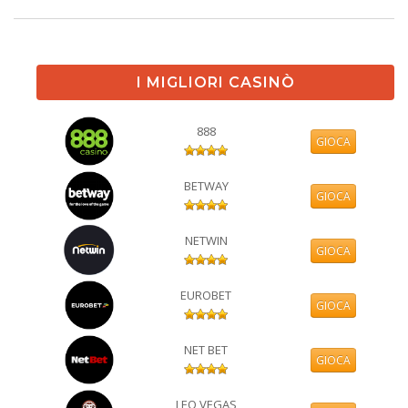
I MIGLIORI CASINÒ
888
GIOCA
BETWAY
GIOCA
NETWIN
GIOCA
EUROBET
GIOCA
NET BET
GIOCA
LEO VEGAS