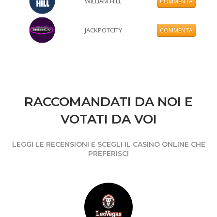
WILLIAM HILL
COMMENTA
JACKPOTCITY
COMMENTA
RACCOMANDATI DA NOI E
VOTATI DA VOI
LEGGI LE RECENSIONI E SCEGLI IL CASINO ONLINE CHE
PREFERISCI