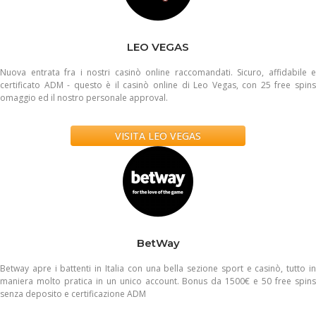
LEO VEGAS
Nuova entrata fra i nostri casinò online raccomandati. Sicuro, affidabile e
certificato ADM - questo è il casinò online di Leo Vegas, con 25 free spins
omaggio ed il nostro personale approval.
VISITA LEO VEGAS
BetWay
Betway apre i battenti in Italia con una bella sezione sport e casinò, tutto in
maniera molto pratica in un unico account. Bonus da 1500€ e 50 free spins
senza deposito e certificazione ADM