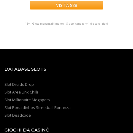
VISITA 888
.
18+ | Gioca responsabilmente | Si applicano termini e condizioni
DATABASE SLOTS
Slot Druids Drop
Slot Area Link Chilli
Slot Millionaire Megapots
Slot Ronaldinhos Streetball Bonanza
Slot Deadcode
GIOCHI DA CASINÒ