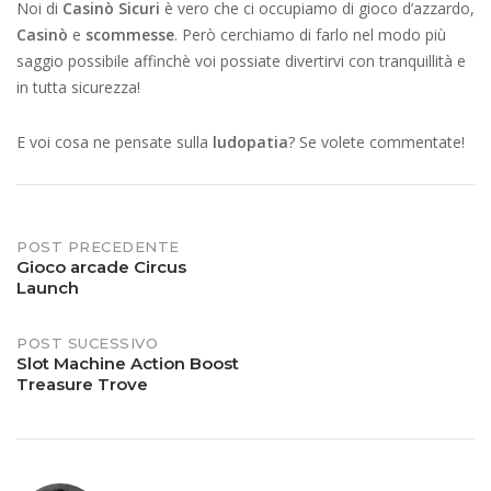
Noi di
Casinò Sicuri
è vero che ci occupiamo di gioco d’azzardo,
Casinò
e
scommesse
. Però cerchiamo di farlo nel modo più
saggio possibile affinchè voi possiate divertirvi con tranquillità e
in tutta sicurezza!
E voi cosa ne pensate sulla
ludopatia
? Se volete commentate!
Post
POST PRECEDENTE
Gioco arcade Circus
Launch
navigation
POST SUCESSIVO
Slot Machine Action Boost
Treasure Trove