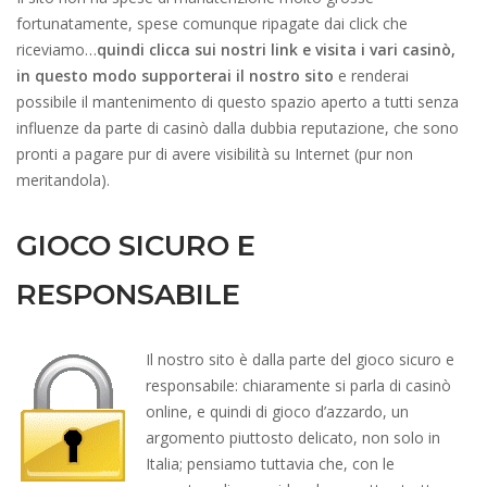
fortunatamente, spese comunque ripagate dai click che
riceviamo…
quindi clicca sui nostri link e visita i vari casinò,
in questo modo supporterai il nostro sito
e renderai
possibile il mantenimento di questo spazio aperto a tutti senza
influenze da parte di casinò dalla dubbia reputazione, che sono
pronti a pagare pur di avere visibilità su Internet (pur non
meritandola).
GIOCO SICURO E
RESPONSABILE
Il nostro sito è dalla parte del gioco sicuro e
responsabile: chiaramente si parla di casinò
online, e quindi di gioco d’azzardo, un
argomento piuttosto delicato, non solo in
Italia; pensiamo tuttavia che, con le