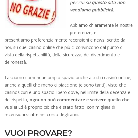
per cui s
u questo sito non
vendiamo pubblicità.
Abbiamo chiaramente le nostre
preferenze, e
presentiamo preferenzialmente recensioni e news, scritte da
noi, su quei casinò online che più ci convincono dal punto di
vista della rispettabilità, della sicurezza, del divertimento e
dell’onestà.
Lasciamo comunque ampio spazio anche a tutti i casinò online,
anche a quelli che meno ci piacciono (e sono tanti), visto che
casinosicuri è uno spazio libero dove, nel limite della decenza e
del rispetto,
ognuno può commentare e scrivere quello che
vuole
! Ed è proprio ciò che è stato fatto, con migliaia di
recensioni scritte nel corso degli anni…
VUOI PROVARE?