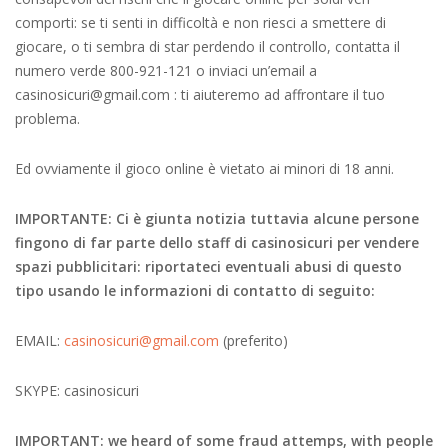
comporti: se ti senti in difficoltà e non riesci a smettere di
giocare, o ti sembra di star perdendo il controllo, contatta il
numero verde 800-921-121 o inviaci un’email a
casinosicuri@gmail.com
: ti aiuteremo ad affrontare il tuo
problema.
Ed ovviamente il gioco online è vietato ai minori di 18 anni.
IMPORTANTE: Ci è giunta notizia tuttavia alcune persone
fingono di far parte dello staff di casinosicuri per vendere
spazi pubblicitari: riportateci eventuali abusi di questo
tipo usando le informazioni di contatto di seguito:
EMAIL:
casinosicuri@gmail.com
(preferito)
SKYPE: casinosicuri
IMPORTANT: we heard of some fraud attemps, with people