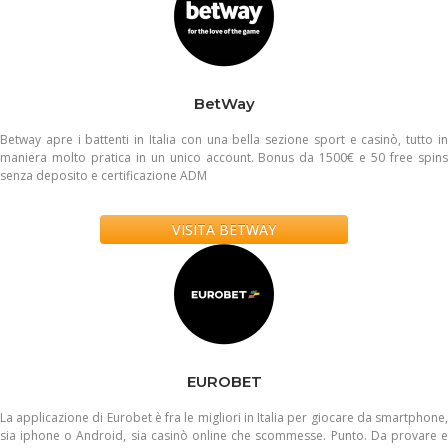
BetWay
Betway apre i battenti in Italia con una bella sezione sport e casinò, tutto in
maniera molto pratica in un unico account. Bonus da 1500€ e 50 free spins
senza deposito e certificazione ADM
VISITA BETWAY
EUROBET
La applicazione di Eurobet è fra le migliori in Italia per giocare da smartphone,
sia iphone o Android, sia casinò online che scommesse. Punto. Da provare e