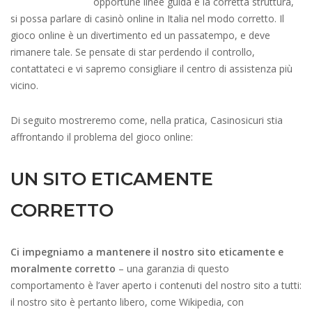
opportune linee guida e la corretta struttura,
si possa parlare di casinò online in Italia nel modo corretto. Il
gioco online è un divertimento ed un passatempo, e deve
rimanere tale. Se pensate di star perdendo il controllo,
contattateci e vi sapremo consigliare il centro di assistenza più
vicino.
Di seguito mostreremo come, nella pratica, Casinosicuri stia
affrontando il problema del gioco online:
UN SITO ETICAMENTE
CORRETTO
Ci impegniamo a mantenere il nostro sito eticamente e
moralmente corretto
– una garanzia di questo
comportamento è l’aver aperto i contenuti del nostro sito a tutti:
il nostro sito è pertanto libero, come Wikipedia, con