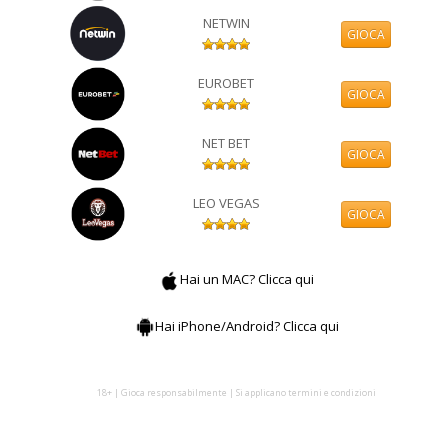
NETWIN
GIOCA
EUROBET
GIOCA
NET BET
GIOCA
LEO VEGAS
GIOCA
Hai un MAC? Clicca qui
Hai iPhone/Android? Clicca qui
18+ | Gioca responsabilmente | Si applicano termini e condizioni