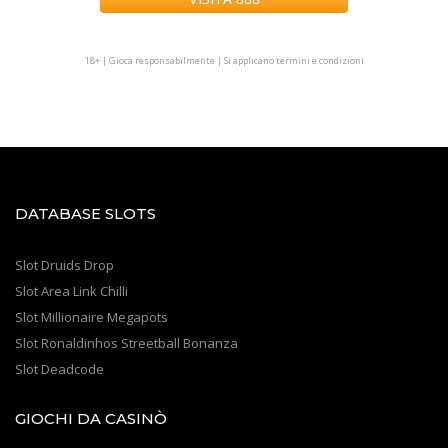
.
18+ | Gioca responsabilmente | Si applicano termini e condizioni
DATABASE SLOTS
Slot Druids Drop
Slot Area Link Chilli
Slot Millionaire Megapots
Slot Ronaldinhos Streetball Bonanza
Slot Deadcode
GIOCHI DA CASINÒ