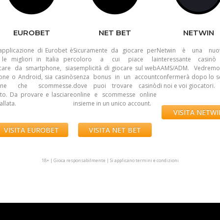
EUROBET
NET BET
NETWIN
applicazione di Eurobet è
Sicuramente da giocare per
Netwin è una nu
 le migliori in Italia per
coloro a cui piace la
interessante casinò
care da smartphone, sia
semplicità di giocare sul web
AAMS/ADM. Vedremo
one o Android, sia casinò
senza bonus in un account
confermerà dopo lo sc
line che scommesse.
dove puoi trovare casinò
di noi e voi giocatori.
to. Da provare e lasciare
online e scommesse online
allata.
insieme in un unico account.
VISITA NETWI
VISITA EUROBET
VISITA NET BET
.
18+ | Gioca responsabilmente | Si applicano termini e condizioni