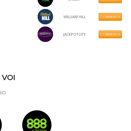
WILLIAM HILL
COMMENTA
JACKPOTCITY
COMMENTA
 VOI
SCI