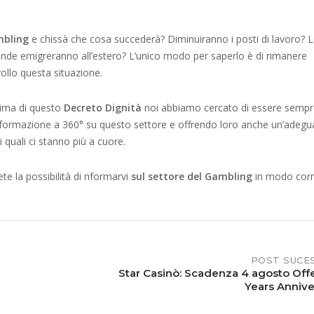
mbling
e chissà che cosa succederà? Diminuiranno i posti di lavoro? 
ende emigreranno all’estero? L’unico modo per saperlo è di rimanere
ollo questa situazione.
rima di questo
Decreto Dignità
noi abbiamo cercato di essere sempr
un’informazione a 360° su questo settore e offrendo loro anche un’adegu
 quali ci stanno più a cuore.
te la possibilità di nformarvi
sul settore del Gambling
in modo corr
POST SUCE
Star Casinò: Scadenza 4 agosto Offe
Years Annive