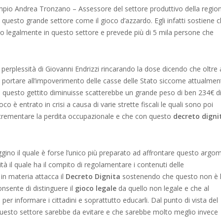
pio Andrea Tronzano – Assessore del settore produttivo della regio
 questo grande settore come il gioco d’azzardo. Egli infatti sostiene 
o legalmente in questo settore e prevede più di 5 mila persone che
rplessità di Giovanni Endrizzi rincarando la dose dicendo che oltre a
e portare all’impoverimento delle casse delle Stato siccome attualment
cui questo gettito diminuisse scatterebbe un grande peso di ben 234€ di
co è entrato in crisi a causa di varie strette fiscali le quali sono poi
ncrementare la perdita occupazionale e che con questo
decreto digni
ino il quale è forse l’unico più preparato ad affrontare questo argo
cità il quale ha il compito di regolamentare i contenuti delle
n materia attacca il
Decreto Dignita
sostenendo che questo non è 
nsente di distinguere il
gioco legale
da quello non legale e che al
er informare i cittadini e soprattutto educarli. Dal punto di vista del
su questo settore sarebbe da evitare e che sarebbe molto meglio invece