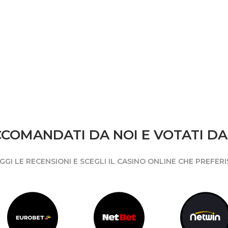
COMANDATI DA NOI E VOTATI DA
GGI LE RECENSIONI E SCEGLI IL CASINO ONLINE CHE PREFERI