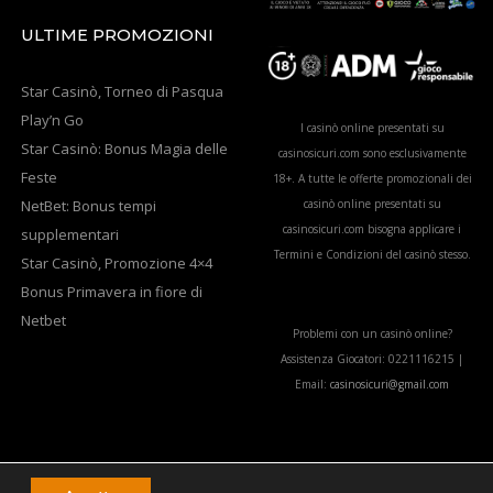
ULTIME PROMOZIONI
Star Casinò, Torneo di Pasqua
Play’n Go
I casinò online presentati su
Star Casinò: Bonus Magia delle
casinosicuri.com sono esclusivamente
Feste
18+. A tutte le offerte promozionali dei
casinò online presentati su
NetBet: Bonus tempi
casinosicuri.com bisogna applicare i
supplementari
Termini e Condizioni del casinò stesso.
Star Casinò, Promozione 4×4
Bonus Primavera in fiore di
Netbet
Problemi con un casinò online?
Assistenza Giocatori: 0221116215 |
Email:
casinosicuri@gmail.com