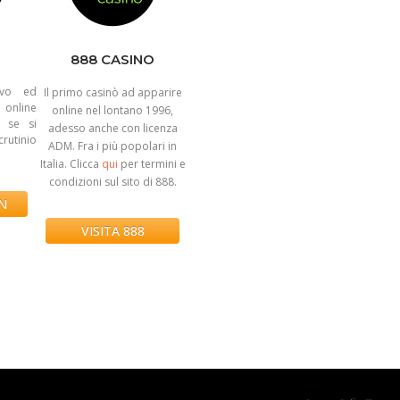
888 CASINO
ovo ed
Il primo casinò ad apparire
 online
online nel lontano 1996,
 se si
adesso anche con licenza
rutinio
ADM. Fra i più popolari in
Italia. Clicca
qui
per termini e
condizioni sul sito di 888.
N
VISITA 888