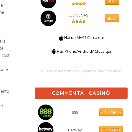
GIOCA
ne
che
LEO VEGAS
GIOCA
Hai un MAC? Clicca qui
lla
e il
Hai iPhone/Android? Clicca qui
 costi
tà
le
18+ | Gioca responsabilmente | Si applicano termini e condizioni
mento
COMMENTA I CASINÒ
lo
888
COMMENTA
BetWay
COMMENTA