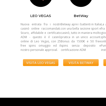
LEO VEGAS
BetWay
Nuova entrata fra i nostri
Betway apre i battenti in Italia
La 
casinò online raccomandati.
con una bella sezione sport e
fra
Sicuro, affidabile e certificato
casinò, tutto in maniera molto
gio
ADM - questo è il casinò
pratica in un unico account.
iph
online di Leo Vegas, con 25
Bonus da 1500€ e 50 free
on
free spins omaggio ed il
spins senza deposito e
Pun
nostro personale approval.
certificazione ADM
inst
VISITA LEO VEGAS
VISITA BETWAY