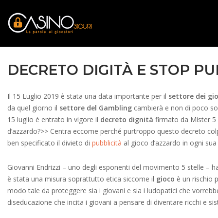
Skip
to
content
DECRETO DIGITÀ E STOP PU
Il 15 Luglio 2019 è stata una data importante per il
settore dei gi
da quel giorno il
settore del Gambling
cambierà e non di poco sopr
15 luglio è entrato in vigore il
decreto dignità
firmato da Mister 5 
d’azzardo?>> Centra eccome perché purtroppo questo decreto colpir
ben specificato il divieto di
pubblicità
al gioco d’azzardo in ogni su
Giovanni Endrizzi – uno degli esponenti del movimento 5 stelle – ha
è stata una misura soprattutto etica siccome il
gioco
è un rischio 
modo tale da proteggere sia i giovani e sia i ludopatici che vorreb
diseducazione che incita i giovani a pensare di diventare ricchi e si