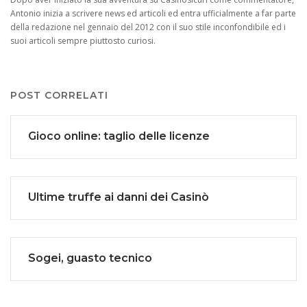
Antonio inizia a scrivere news ed articoli ed entra ufficialmente a far parte
della redazione nel gennaio del 2012 con il suo stile inconfondibile ed i
suoi articoli sempre piuttosto curiosi.
POST CORRELATI
Gioco online: taglio delle licenze
Ultime truffe ai danni dei Casinò
Sogei, guasto tecnico