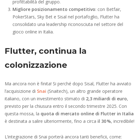
profittabilità del gruppo.
Migliore posizionamento competitivo
: con Betfair,
PokerStars, Sky Bet e Sisal nel portafoglio, Flutter ha
consolidato una leadership riconosciuta nel settore del
gioco online in Italia.
Flutter, continua la
colonizzazione
Ma ancora non è finita! Si perché dopo Sisal, Flutter ha avviato
l’acquisizione di
Snai
(Snaitech), un altro grande operatore
italiano, con un investimento stimato di
2,3 miliardi di euro
,
previsto per la chiusura entro il secondo trimestre 2025. Con
questa mossa, la
quota di mercato online di Flutter in Italia
è destinata a salire ulteriormente, fino a circa
il 30 %
, incredibile!
L’integrazione di Snai porterà ancora tanti beneficii, come: