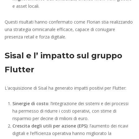
e asset locali.
Questi risultati hanno confermato come Florian stia realizzando
una strategia omnicanale efficace, capace di coniugare
presenza retail e forza digitale.
Sisal e l’ impatto sul gruppo
Flutter
L’acquisizione di Sisal ha generato impatti positivi per Flutter:
Sinergie di costo
: l’integrazione dei sistemi e dei processi
ha permesso di ridurre i costi operativi, con stime di
risparmio per decine di milioni di euro.
Crescita degli utili per azione (EPS)
: l’aumento dei ricavi
digitali e l’efficienza operativa hanno migliorato la