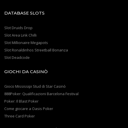
DATABASE SLOTS
Slot Druids Drop
Slot Area Link Chilli
Slot Millionaire Megapots
Slot Ronaldinhos Streetball Bonanza
Slot Deadcode
GIOCHI DA CASINÒ
Gioco Mississipi Stud di Star Casinò
888Poker: Qualificazioni Barcelona Festival
Poker: Il Blast Poker
Come giocare a Oasis Poker
Three Card Poker