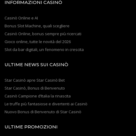
INFORMAZIONI CASINÒ
Casinò Online e AI
Bonus Slot Machine, quali scegliere
Casinò Online, bonus sempre più ricercati
Gioco online, tutte le novità del 2026
Slot da bar digitali, un fenomeno in crescita
ULTIME NEWS SUI CASINÒ
Star Casinò apre Star Casinò Bet
Star Casinò, Bonus di Benvenuto
Casinò Campione d’Italia la rinascita
Le truffe più fantasiose e divertenti ai Casinò
Nuovo Bonus di Benvenuto di Star Casinò
ULTIME PROMOZIONI