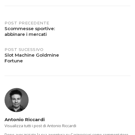
Post
POST PRECEDENTE
Scommesse sportive:
abbinare i mercati
navigation
POST SUCESSIVO
Slot Machine Goldmine
Fortune
Antonio Riccardi
Visualizza tutti i post di Antonio Riccardi
Dopo aver iniziato la sua avventura su Casinosicuri come commentatore,