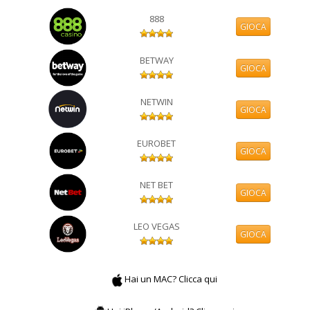
888
GIOCA
BETWAY
GIOCA
NETWIN
GIOCA
EUROBET
GIOCA
NET BET
GIOCA
LEO VEGAS
GIOCA
Hai un MAC? Clicca qui