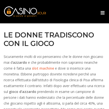
Skip
to
M
content
LE DONNE TRADISCONO
CON IL GIOCO
Sicuramente molti di voi penseranno che le donne non giocano
mai d’
azzardo
e che probabilmente non sapranno neanche
come è fatta una
slot machine
e dove si inserisce una
monetina. Ebbene purtroppo dovrete ricredervi perché una
ricerca effettuata dall’Istituto di Fisiologia clinica di Pisa afferma
esattamente il contrario. Infatti dopo aver effettuato una ricerca
sul
gioco d’azzardo
prendendo in esame un campione di
persone i dati hanno evidenziato che la percentuale delle donne
che giocano rispetto agli è altissima, si parla del circa 40%, una