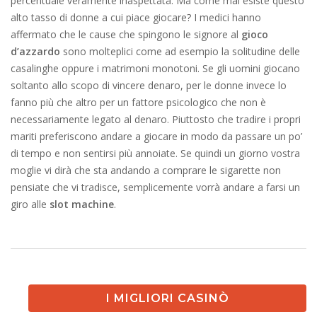
percentuale veramente inaspettata. Ma come mai esiste questo
alto tasso di donne a cui piace giocare? I medici hanno
affermato che le cause che spingono le signore al
gioco
d’azzardo
sono molteplici come ad esempio la solitudine delle
casalinghe oppure i matrimoni monotoni. Se gli uomini giocano
soltanto allo scopo di vincere denaro, per le donne invece lo
fanno più che altro per un fattore psicologico che non è
necessariamente legato al denaro. Piuttosto che tradire i propri
mariti preferiscono andare a giocare in modo da passare un po’
di tempo e non sentirsi più annoiate. Se quindi un giorno vostra
moglie vi dirà che sta andando a comprare le sigarette non
pensiate che vi tradisce, semplicemente vorrà andare a farsi un
giro alle
slot machine
.
I MIGLIORI CASINÒ