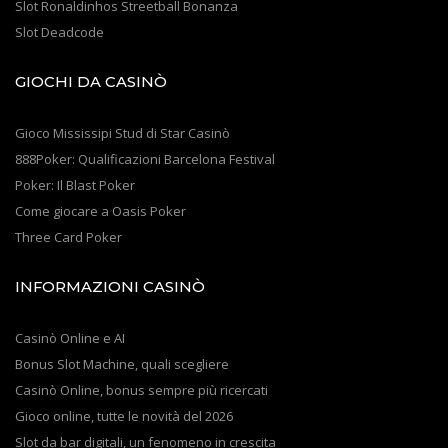
Slot Ronaldinhos Streetball Bonanza
Slot Deadcode
GIOCHI DA CASINÒ
Gioco Mississipi Stud di Star Casinò
888Poker: Qualificazioni Barcelona Festival
Poker: Il Blast Poker
Come giocare a Oasis Poker
Three Card Poker
INFORMAZIONI CASINÒ
Casinò Online e AI
Bonus Slot Machine, quali scegliere
Casinò Online, bonus sempre più ricercati
Gioco online, tutte le novità del 2026
Slot da bar digitali, un fenomeno in crescita