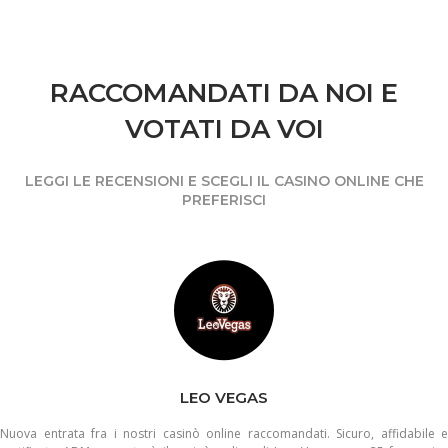
RACCOMANDATI DA NOI E
VOTATI DA VOI
LEGGI LE RECENSIONI E SCEGLI IL CASINO ONLINE CHE
PREFERISCI
LEO VEGAS
Nuova entrata fra i nostri casinò online raccomandati. Sicuro, affidabile e