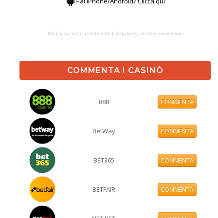
Hai iPhone/Android? Clicca qui
18+ | Gioca responsabilmente | Si applicano termini e condizioni
COMMENTA I CASINÒ
888
COMMENTA
BetWay
COMMENTA
BET365
COMMENTA
BETFAIR
COMMENTA