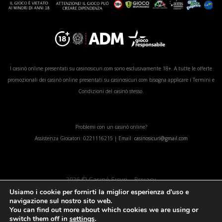
I casinò online presentati su casinosicuri.com sono esclusivamente 18+. A tutte le offerte
promozionali dei casinò online presentati su casinosicuri.com bisogna applicare i Termini e
Condizioni del casinò stesso.
Problemi con un casinò online?
Assistenza Giocatori: 0221116215 | Email:
casinosicuri@gmail.com
2026 © Casinò Sicuri
Privacy
Usiamo i cookie per fornirti la miglior esperienza d'uso e
Chi siamo
FAQs
Regolamento
Disclaimer
Sitemap
navigazione sul nostro sito web.
You can find out more about which cookies we are using or
Partners
La parola ai giocatori
switch them off in
settings
.