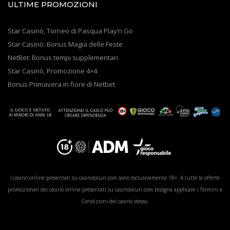
ULTIME PROMOZIONI
Star Casinò, Torneo di Pasqua Play’n Go
Star Casinò: Bonus Magia delle Feste
NetBet: Bonus tempi supplementari
Star Casinò, Promozione 4×4
Bonus Primavera in fiore di Netbet
I casinò online presentati su casinosicuri.com sono esclusivamente 18+. A tutte le offerte
promozionali dei casinò online presentati su casinosicuri.com bisogna applicare i Termini e
Condizioni del casinò stesso.