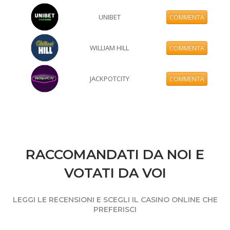
UNIBET
COMMENTA
WILLIAM HILL
COMMENTA
JACKPOTCITY
COMMENTA
RACCOMANDATI DA NOI E
VOTATI DA VOI
LEGGI LE RECENSIONI E SCEGLI IL CASINO ONLINE CHE
PREFERISCI