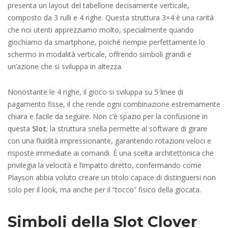
presenta un layout del tabellone decisamente verticale,
composto da 3 rulli e 4 righe. Questa struttura 3×4 è una rarità
che noi utenti apprezziamo molto, specialmente quando
giochiamo da smartphone, poiché riempie perfettamente lo
schermo in modalità verticale, offrendo simboli grandi e
un’azione che si sviluppa in altezza.
Nonostante le 4 righe, il gioco si sviluppa su 5 linee di
pagamento fisse, il che rende ogni combinazione estremamente
chiara e facile da seguire. Non c’è spazio per la confusione in
questa
Slot
; la struttura snella permette al software di girare
con una fluidità impressionante, garantendo rotazioni veloci e
risposte immediate ai comandi. È una scelta architettonica che
privilegia la velocità e l’impatto diretto, confermando come
Playson abbia voluto creare un titolo capace di distinguersi non
solo per il look, ma anche per il “tocco” fisico della giocata.
Simboli della Slot Clover