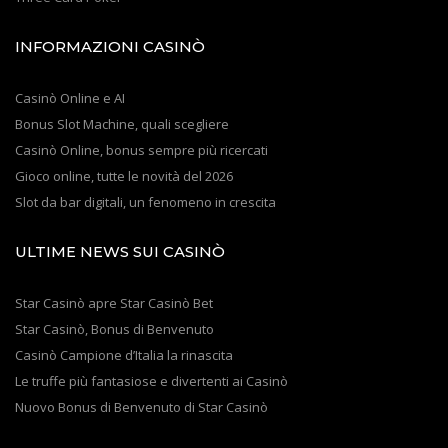
INFORMAZIONI CASINÒ
Casinò Online e AI
Bonus Slot Machine, quali scegliere
Casinò Online, bonus sempre più ricercati
Gioco online, tutte le novità del 2026
Slot da bar digitali, un fenomeno in crescita
ULTIME NEWS SUI CASINÒ
Star Casinò apre Star Casinò Bet
Star Casinò, Bonus di Benvenuto
Casinò Campione d’Italia la rinascita
Le truffe più fantasiose e divertenti ai Casinò
Nuovo Bonus di Benvenuto di Star Casinò