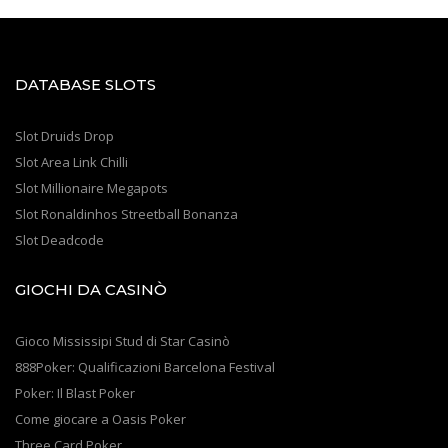
DATABASE SLOTS
Slot Druids Drop
Slot Area Link Chilli
Slot Millionaire Megapots
Slot Ronaldinhos Streetball Bonanza
Slot Deadcode
GIOCHI DA CASINÒ
Gioco Mississipi Stud di Star Casinò
888Poker: Qualificazioni Barcelona Festival
Poker: Il Blast Poker
Come giocare a Oasis Poker
Three Card Poker