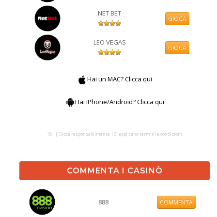
NET BET
GIOCA
LEO VEGAS
GIOCA
Hai un MAC? Clicca qui
Hai iPhone/Android? Clicca qui
18+ | Gioca responsabilmente | Si applicano termini e condizioni
COMMENTA I CASINÒ
888
COMMENTA