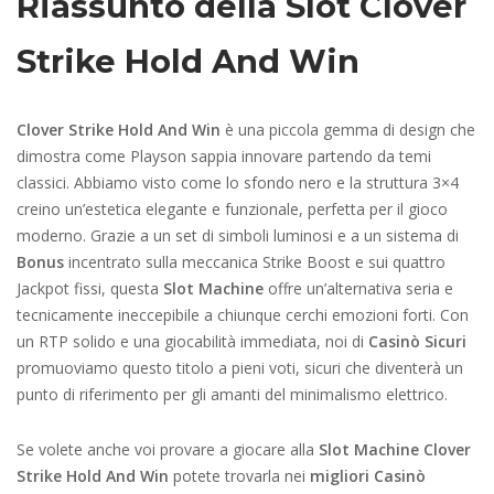
Riassunto della Slot Clover
Strike Hold And Win
Clover Strike Hold And Win
è una piccola gemma di design che
dimostra come Playson sappia innovare partendo da temi
classici. Abbiamo visto come lo sfondo nero e la struttura 3×4
creino un’estetica elegante e funzionale, perfetta per il gioco
moderno. Grazie a un set di simboli luminosi e a un sistema di
Bonus
incentrato sulla meccanica Strike Boost e sui quattro
Jackpot fissi, questa
Slot Machine
offre un’alternativa seria e
tecnicamente ineccepibile a chiunque cerchi emozioni forti. Con
un RTP solido e una giocabilità immediata, noi di
Casinò Sicuri
promuoviamo questo titolo a pieni voti, sicuri che diventerà un
punto di riferimento per gli amanti del minimalismo elettrico.
Se volete anche voi provare a giocare alla
Slot Machine
Clover
Strike Hold And Win
potete trovarla nei
migliori Casinò