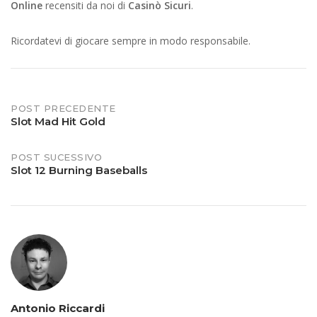
Online
recensiti da noi di
Casinò Sicuri
.
Ricordatevi di giocare sempre in modo responsabile.
Post
POST PRECEDENTE
Slot Mad Hit Gold
navigation
POST SUCESSIVO
Slot 12 Burning Baseballs
Antonio Riccardi