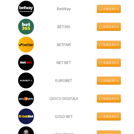
BetWay
COMMENTA
BET365
COMMENTA
BETFAIR
COMMENTA
NET BET
COMMENTA
EUROBET
COMMENTA
GIOCO DIGITALE
COMMENTA
GOLD BET
COMMENTA