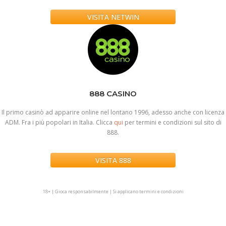
VISITA NETWIN
888 CASINO
Il primo casinò ad apparire online nel lontano 1996, adesso anche con licenza
ADM. Fra i più popolari in Italia. Clicca
qui
per termini e condizioni sul sito di
888.
VISITA 888
.
18+ | Gioca responsabilmente | Si applicano termini e condizioni