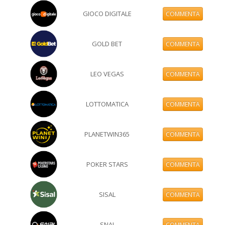
GIOCO DIGITALE
COMMENTA
GOLD BET
COMMENTA
LEO VEGAS
COMMENTA
LOTTOMATICA
COMMENTA
PLANETWIN365
COMMENTA
POKER STARS
COMMENTA
SISAL
COMMENTA
SNAI
COMMENTA