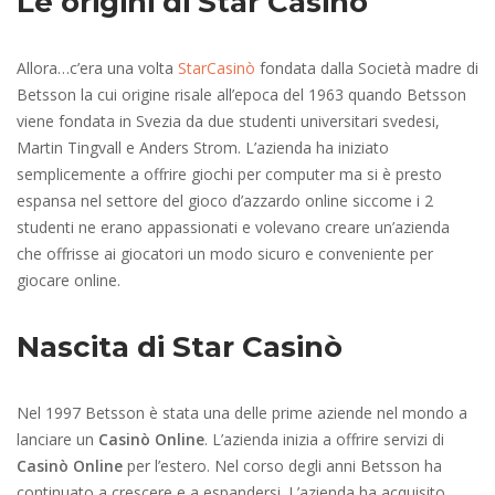
Le origini di Star Casinò
Allora…c’era una volta
StarCasinò
fondata dalla Società madre di
Betsson la cui origine risale all’epoca del 1963 quando Betsson
viene fondata in Svezia da due studenti universitari svedesi,
Martin Tingvall e Anders Strom. L’azienda ha iniziato
semplicemente a offrire giochi per computer ma si è presto
espansa nel settore del gioco d’azzardo online siccome i 2
studenti ne erano appassionati e volevano creare un’azienda
che offrisse ai giocatori un modo sicuro e conveniente per
giocare online.
Nascita di Star Casinò
Nel 1997 Betsson è stata una delle prime aziende nel mondo a
lanciare un
Casinò Online
. L’azienda inizia a offrire servizi di
Casinò Online
per l’estero. Nel corso degli anni Betsson ha
continuato a crescere e a espandersi. L’azienda ha acquisito