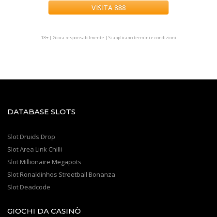
VISITA 888
.
18+ | Gioca responsabilmente | Si applicano termini e condizioni
DATABASE SLOTS
Slot Druids Drop
Slot Area Link Chilli
Slot Millionaire Megapots
Slot Ronaldinhos Streetball Bonanza
Slot Deadcode
GIOCHI DA CASINÒ