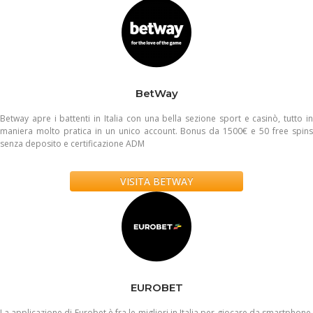
BetWay
Betway apre i battenti in Italia con una bella sezione sport e casinò, tutto in
maniera molto pratica in un unico account. Bonus da 1500€ e 50 free spins
senza deposito e certificazione ADM
VISITA BETWAY
EUROBET
La applicazione di Eurobet è fra le migliori in Italia per giocare da smartphone,