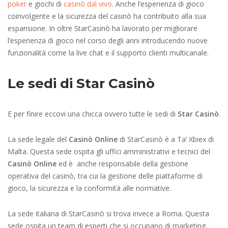
poker
e giochi di
casinò dal vivo
. Anche l’esperienza di gioco
coinvolgente e la sicurezza del casinò ha contribuito alla sua
espansione. In oltre StarCasinò ha lavorato per migliorare
l’esperienza di gioco nel corso degli anni introducendo nuove
funzionalità come la live chat e il supporto clienti multicanale.
Le sedi di Star Casinò
E per finire eccovi una chicca ovvero tutte le sedi di
Star Casinò
.
La sede legale del
Casinò Online
di StarCasinò è a Ta’ Xbiex di
Malta. Questa sede ospita gli uffici amministrativi e tecnici del
Casinò Online
ed è anche responsabile della gestione
operativa del casinò, tra cui la gestione delle piattaforme di
gioco, la sicurezza e la conformità alle normative.
La sede italiana di StarCasinò si trova invece a Roma. Questa
sede ospita un team di esperti che si occupano di marketing,