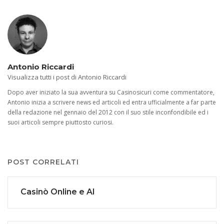
Antonio Riccardi
Visualizza tutti i post di Antonio Riccardi
Dopo aver iniziato la sua avventura su Casinosicuri come commentatore,
Antonio inizia a scrivere news ed articoli ed entra ufficialmente a far parte
della redazione nel gennaio del 2012 con il suo stile inconfondibile ed i
suoi articoli sempre piuttosto curiosi.
POST CORRELATI
Casinò Online e AI