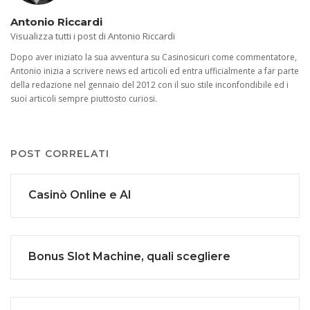
Antonio Riccardi
Visualizza tutti i post di Antonio Riccardi
Dopo aver iniziato la sua avventura su Casinosicuri come commentatore,
Antonio inizia a scrivere news ed articoli ed entra ufficialmente a far parte
della redazione nel gennaio del 2012 con il suo stile inconfondibile ed i
suoi articoli sempre piuttosto curiosi.
POST CORRELATI
Casinò Online e AI
Bonus Slot Machine, quali scegliere