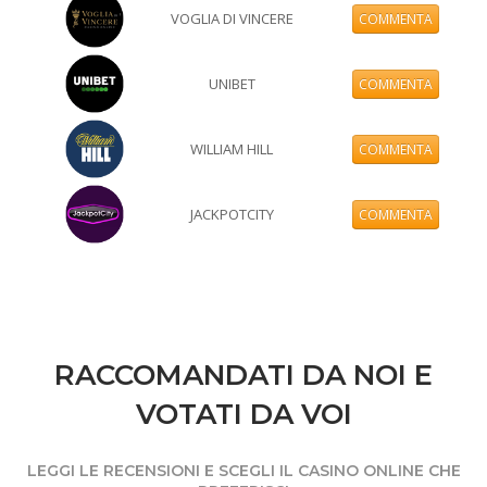
VOGLIA DI VINCERE
COMMENTA
UNIBET
COMMENTA
WILLIAM HILL
COMMENTA
JACKPOTCITY
COMMENTA
RACCOMANDATI DA NOI E
VOTATI DA VOI
LEGGI LE RECENSIONI E SCEGLI IL CASINO ONLINE CHE