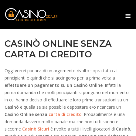
Skip
to
M
content
CASINÒ ONLINE SENZA
CARTA DI CREDITO
Oggi vorrei parlarvi di un argomento rivolto soprattutto ai
principianti e quindi che si accingono per la prima volta a
effettuare un pagamento su un Casinò Online
. Infatti la
prima domanda che molti principianti si pongono nel momento
in cui hanno deciso di effettuare le loro prime transazioni su un
Casinò
è quella se sia possibile depositare e/o ricaricare un
Casinò Online senza
carta di credito
. Probabilmente è una
domanda davvero molto banale ma che non tutti sanno e
siccome
Casinò Sicuri
è rivolto a tutti i livelli giocatori di
Casinò
,