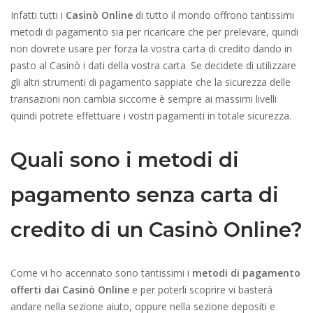
Infatti tutti i
Casinò Online
di tutto il mondo offrono tantissimi
metodi di pagamento sia per ricaricare che per prelevare, quindi
non dovrete usare per forza la vostra carta di credito dando in
pasto al Casinò i dati della vostra carta. Se decidete di utilizzare
gli altri strumenti di pagamento sappiate che la sicurezza delle
transazioni non cambia siccome è sempre ai massimi livelli
quindi potrete effettuare i vostri pagamenti in totale sicurezza.
Quali sono i metodi di
pagamento senza carta di
credito di un Casinò Online?
Come vi ho accennato sono tantissimi i
metodi di pagamento
offerti dai Casinò Online
e per poterli scoprire vi basterà
andare nella sezione aiuto, oppure nella sezione depositi e