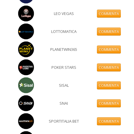
LEO VEGAS
COMMENTA
LOTTOMATICA
COMMENTA
PLANETWIN365
COMMENTA
POKER STARS
COMMENTA
SISAL
COMMENTA
SNAI
COMMENTA
SPORTITALIA BET
COMMENTA