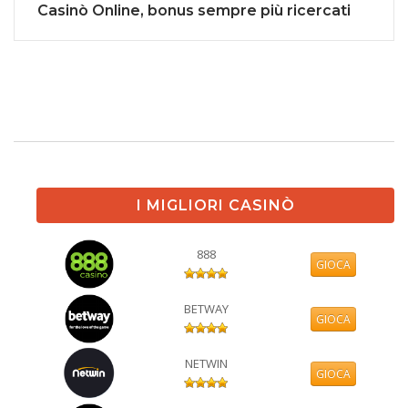
Casinò Online, bonus sempre più ricercati
I MIGLIORI CASINÒ
888
GIOCA
BETWAY
GIOCA
NETWIN
GIOCA