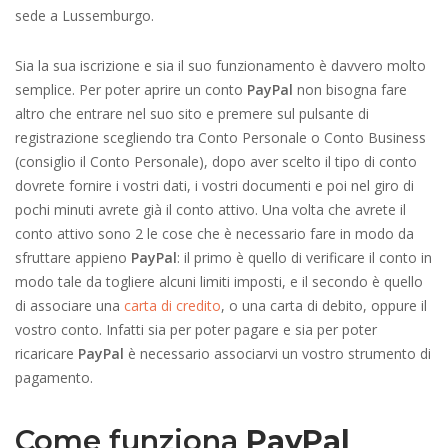
sede a Lussemburgo.
Sia la sua iscrizione e sia il suo funzionamento è davvero molto
semplice. Per poter aprire un conto
PayPal
non bisogna fare
altro che entrare nel suo sito e premere sul pulsante di
registrazione scegliendo tra Conto Personale o Conto Business
(consiglio il Conto Personale), dopo aver scelto il tipo di conto
dovrete fornire i vostri dati, i vostri documenti e poi nel giro di
pochi minuti avrete già il conto attivo. Una volta che avrete il
conto attivo sono 2 le cose che è necessario fare in modo da
sfruttare appieno
PayPal
: il primo è quello di verificare il conto in
modo tale da togliere alcuni limiti imposti, e il secondo è quello
di associare una
carta di credito
, o una carta di debito, oppure il
vostro conto. Infatti sia per poter pagare e sia per poter
ricaricare
PayPal
è necessario associarvi un vostro strumento di
pagamento.
Come funziona
PayPal