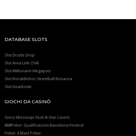
DATABASE SLOTS
Slot Druids Drop
Slot Area Link Chilli
Slot Millionaire Megapots
Slot Ronaldinhos Streetball Bonanza
Slot Deadcode
GIOCHI DA CASINÒ
Gioco Mississipi Stud di Star Casinò
888Poker: Qualificazioni Barcelona Festival
Poker: Il Blast Poker