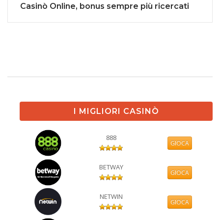
Casinò Online, bonus sempre più ricercati
I MIGLIORI CASINÒ
888
GIOCA
BETWAY
GIOCA
NETWIN
GIOCA