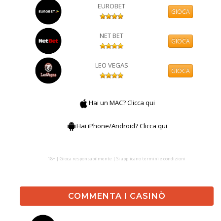
EUROBET
GIOCA
NET BET
GIOCA
LEO VEGAS
GIOCA
Hai un MAC? Clicca qui
Hai iPhone/Android? Clicca qui
18+ | Gioca responsabilmente | Si applicano termini e condizioni
COMMENTA I CASINÒ