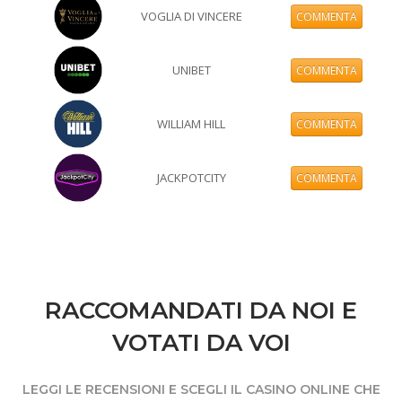
VOGLIA DI VINCERE
COMMENTA
UNIBET
COMMENTA
WILLIAM HILL
COMMENTA
JACKPOTCITY
COMMENTA
RACCOMANDATI DA NOI E
VOTATI DA VOI
LEGGI LE RECENSIONI E SCEGLI IL CASINO ONLINE CHE