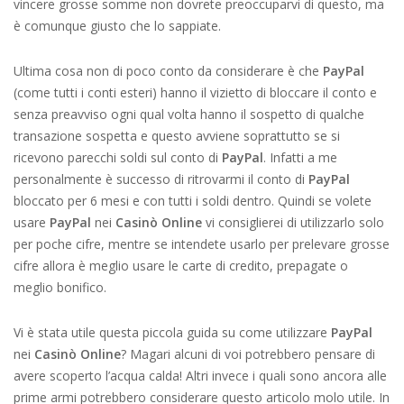
vincere grosse somme non dovrete preoccuparvi di questo, ma
è comunque giusto che lo sappiate.
Ultima cosa non di poco conto da considerare è che
PayPal
(come tutti i conti esteri) hanno il vizietto di bloccare il conto e
senza preavviso ogni qual volta hanno il sospetto di qualche
transazione sospetta e questo avviene soprattutto se si
ricevono parecchi soldi sul conto di
PayPal
. Infatti a me
personalmente è successo di ritrovarmi il conto di
PayPal
bloccato per 6 mesi e con tutti i soldi dentro. Quindi se volete
usare
PayPal
nei
Casinò Online
vi consiglierei di utilizzarlo solo
per poche cifre, mentre se intendete usarlo per prelevare grosse
cifre allora è meglio usare le carte di credito, prepagate o
meglio bonifico.
Vi è stata utile questa piccola guida su come utilizzare
PayPal
nei
Casinò Online
? Magari alcuni di voi potrebbero pensare di
avere scoperto l’acqua calda! Altri invece i quali sono ancora alle
prime armi potrebbero considerare questo articolo molo utile. In