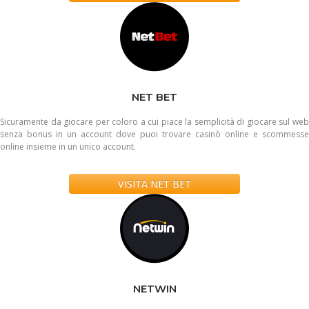
NET BET
Sicuramente da giocare per coloro a cui piace la semplicità di giocare sul web
senza bonus in un account dove puoi trovare casinò online e scommesse
online insieme in un unico account.
VISITA NET BET
NETWIN