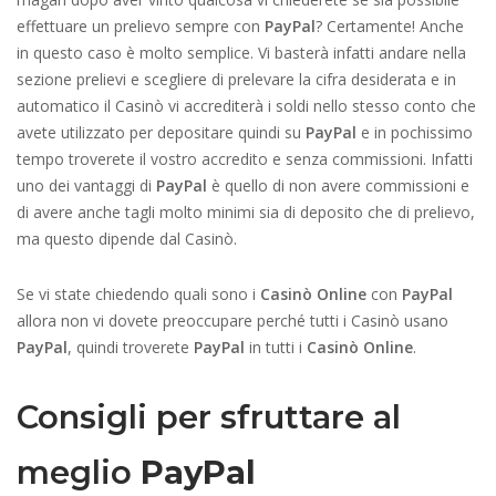
effettuare un prelievo sempre con
PayPal
? Certamente! Anche
in questo caso è molto semplice. Vi basterà infatti andare nella
sezione prelievi e scegliere di prelevare la cifra desiderata e in
automatico il Casinò vi accrediterà i soldi nello stesso conto che
avete utilizzato per depositare quindi su
PayPal
e in pochissimo
tempo troverete il vostro accredito e senza commissioni. Infatti
uno dei vantaggi di
PayPal
è quello di non avere commissioni e
di avere anche tagli molto minimi sia di deposito che di prelievo,
ma questo dipende dal Casinò.
Se vi state chiedendo quali sono i
Casinò Online
con
PayPal
allora non vi dovete preoccupare perché tutti i Casinò usano
PayPal
, quindi troverete
PayPal
in tutti i
Casinò Online
.
Consigli per sfruttare al
meglio
PayPal