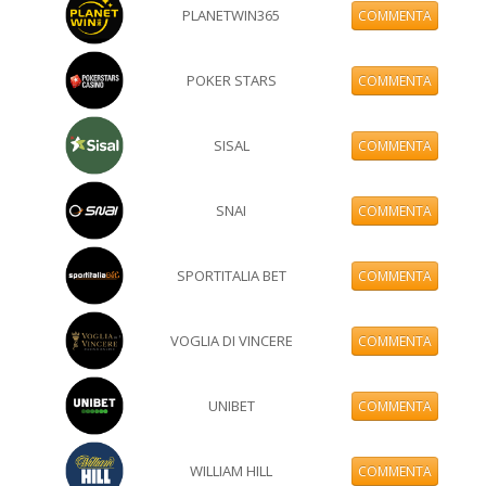
PLANETWIN365
COMMENTA
POKER STARS
COMMENTA
SISAL
COMMENTA
SNAI
COMMENTA
SPORTITALIA BET
COMMENTA
VOGLIA DI VINCERE
COMMENTA
UNIBET
COMMENTA
WILLIAM HILL
COMMENTA