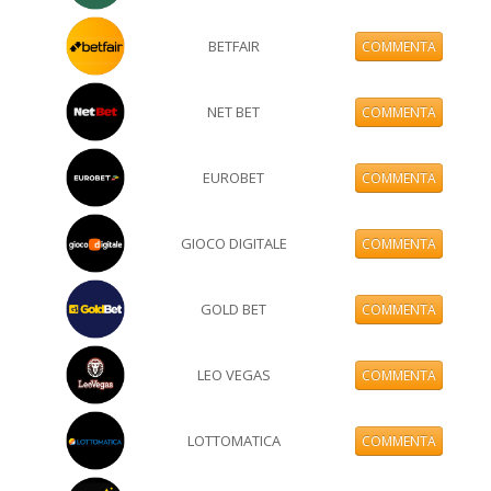
BETFAIR
COMMENTA
NET BET
COMMENTA
EUROBET
COMMENTA
GIOCO DIGITALE
COMMENTA
GOLD BET
COMMENTA
LEO VEGAS
COMMENTA
LOTTOMATICA
COMMENTA