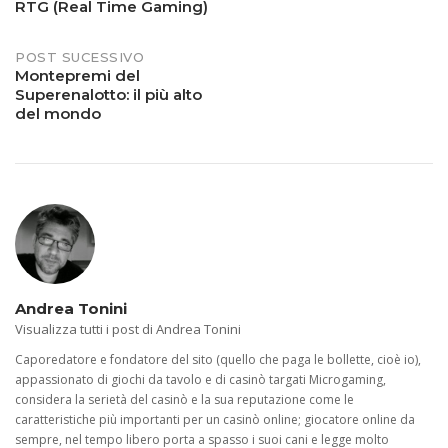
RTG (Real Time Gaming)
navigation
POST SUCESSIVO
Montepremi del
Superenalotto: il più alto
del mondo
Andrea Tonini
Visualizza tutti i post di Andrea Tonini
Caporedatore e fondatore del sito (quello che paga le bollette, cioè io),
appassionato di giochi da tavolo e di casinò targati Microgaming,
considera la serietà del casinò e la sua reputazione come le
caratteristiche più importanti per un casinò online; giocatore online da
sempre, nel tempo libero porta a spasso i suoi cani e legge molto