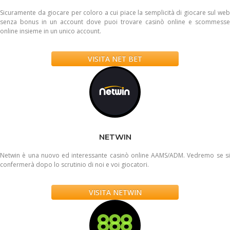
Sicuramente da giocare per coloro a cui piace la semplicità di giocare sul web
senza bonus in un account dove puoi trovare casinò online e scommesse
online insieme in un unico account.
VISITA NET BET
NETWIN
Netwin è una nuovo ed interessante casinò online AAMS/ADM. Vedremo se si
confermerà dopo lo scrutinio di noi e voi giocatori.
VISITA NETWIN