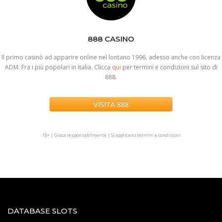
888 CASINO
Il primo casinò ad apparire online nel lontano 1996, adesso anche con licenza
ADM. Fra i più popolari in Italia. Clicca
qui
per termini e condizioni sul sito di
888.
VISITA 888
.
18+ | Gioca responsabilmente | Si applicano termini e condizioni
DATABASE SLOTS