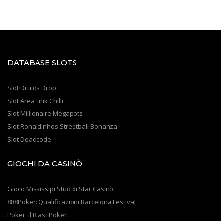
DATABASE SLOTS
Slot Druids Drop
Slot Area Link Chilli
Slot Millionaire Megapots
Slot Ronaldinhos Streetball Bonanza
Slot Deadcode
GIOCHI DA CASINÒ
Gioco Mississipi Stud di Star Casinò
888Poker: Qualificazioni Barcelona Festival
Poker: Il Blast Poker