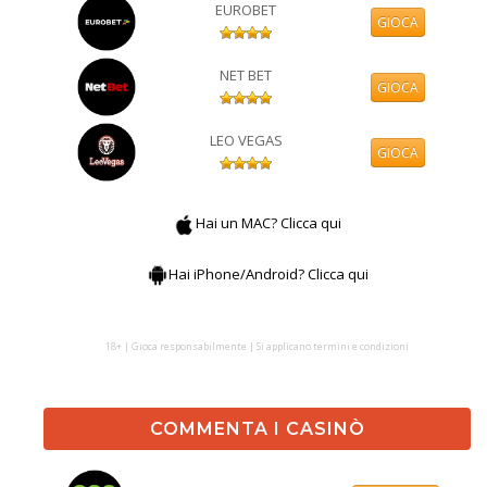
EUROBET
GIOCA
NET BET
GIOCA
LEO VEGAS
GIOCA
Hai un MAC? Clicca qui
Hai iPhone/Android? Clicca qui
18+ | Gioca responsabilmente | Si applicano termini e condizioni
COMMENTA I CASINÒ