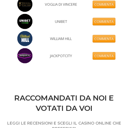
VOGLIA DI VINCERE
COMMENTA
UNIBET
COMMENTA
WILLIAM HILL
COMMENTA
JACKPOTCITY
COMMENTA
RACCOMANDATI DA NOI E
VOTATI DA VOI
LEGGI LE RECENSIONI E SCEGLI IL CASINO ONLINE CHE