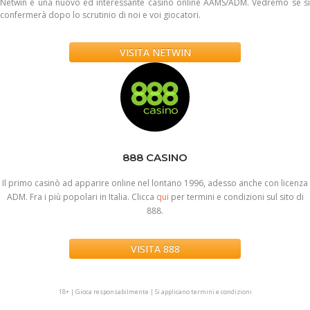
Netwin è una nuovo ed interessante casinò online AAMS/ADM. Vedremo se si
confermerà dopo lo scrutinio di noi e voi giocatori.
VISITA NETWIN
888 CASINO
Il primo casinò ad apparire online nel lontano 1996, adesso anche con licenza
ADM. Fra i più popolari in Italia. Clicca
qui
per termini e condizioni sul sito di
888.
VISITA 888
.
18+ | Gioca responsabilmente | Si applicano termini e condizioni