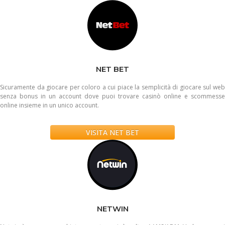
NET BET
Sicuramente da giocare per coloro a cui piace la semplicità di giocare sul web
senza bonus in un account dove puoi trovare casinò online e scommesse
online insieme in un unico account.
VISITA NET BET
NETWIN