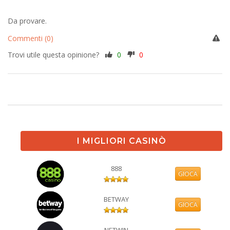
Da provare.
Commenti (0)
Trovi utile questa opinione?
0
0
I MIGLIORI CASINÒ
888
GIOCA
BETWAY
GIOCA
NETWIN