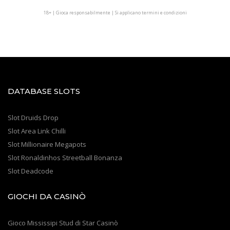
18+ | Gioca responsabilmente | Si applicano termini e condizioni
DATABASE SLOTS
Slot Druids Drop
Slot Area Link Chilli
Slot Millionaire Megapots
Slot Ronaldinhos Streetball Bonanza
Slot Deadcode
GIOCHI DA CASINÒ
Gioco Mississipi Stud di Star Casinò