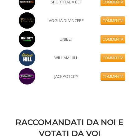
SPORTITALIA BET
COMMENTA
VOGLIA DI VINCERE
COMMENTA
UNIBET
COMMENTA
WILLIAM HILL
COMMENTA
JACKPOTCITY
COMMENTA
RACCOMANDATI DA NOI E
VOTATI DA VOI