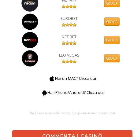
GIOCA
EUROBET
GIOCA
NET BET
GIOCA
LEO VEGAS
GIOCA
Hai un MAC? Clicca qui
Hai iPhone/Android? Clicca qui
18+ | Gioca responsabilmente | Si applicano termini e condizioni
COMMENTA I CASINÒ