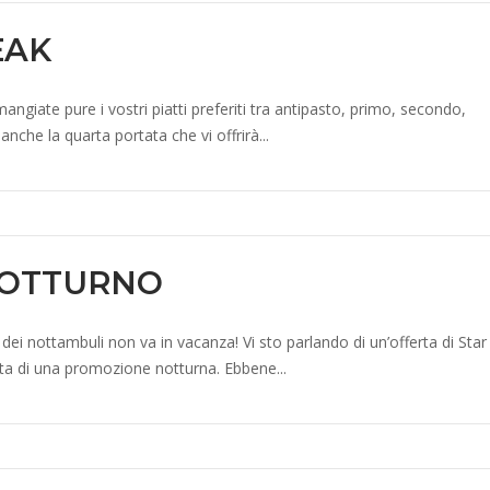
EAK
mangiate pure i vostri piatti preferiti tra antipasto, primo, secondo,
anche la quarta portata che vi offrirà...
 NOTTURNO
i nottambuli non va in vacanza! Vi sto parlando di un’offerta di Star
ta di una promozione notturna. Ebbene...