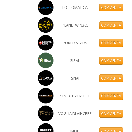
LOTTOMATICA
COMMENTA
PLANETWIN365
COMMENTA
POKER STARS
COMMENTA
SISAL
COMMENTA
SNAI
COMMENTA
SPORTITALIA BET
COMMENTA
VOGLIA DI VINCERE
COMMENTA
UNIBET
COMMENTA