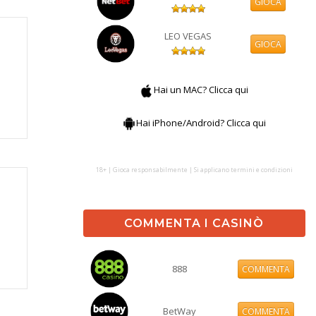
GIOCA
LEO VEGAS
GIOCA
ù
Hai un MAC? Clicca qui
Hai iPhone/Android? Clicca qui
18+ | Gioca responsabilmente | Si applicano termini e condizioni
COMMENTA I CASINÒ
888
COMMENTA
BetWay
COMMENTA