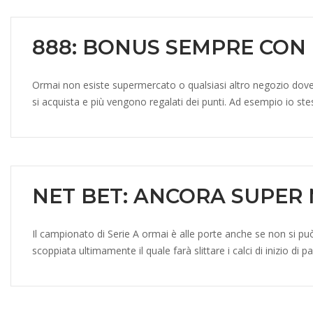
888: BONUS SEMPRE CON
Ormai non esiste supermercato o qualsiasi altro negozio dove n
si acquista e più vengono regalati dei punti. Ad esempio io stes
NET BET: ANCORA SUPER
Il campionato di Serie A ormai è alle porte anche se non si può
scoppiata ultimamente il quale farà slittare i calci di inizio di pa