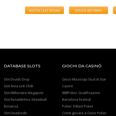
VISITA LEO VEGAS
VISITA BETWAY
DATABASE SLOTS
GIOCHI DA CASINÒ
Slot Druids Drop
Gioco Mississipi Stud di Star
Slot Area Link Chilli
Casinò
Slot Millionaire Megapots
888Poker: Qualificazioni
Slot Ronaldinhos Streetball
Barcelona Festival
Bonanza
Poker: Il Blast Poker
Slot Deadcode
Come giocare a Oasis Poker