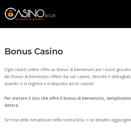
Skip
to
content
Bonus Casino
Ogni casinò online offre un Bonus di benvenuto per i nuovi giocator
dei Bonus di benvenuto offerti dai vari casinò, descritti e dettagli
quando ci si registra e si deposita ad un casinò!
Per visitare il sito che offre il bonus di benvenuto, semplicem
destra.
Se trovi delle inesattezze nella nostra lista, o se desideri aggiung