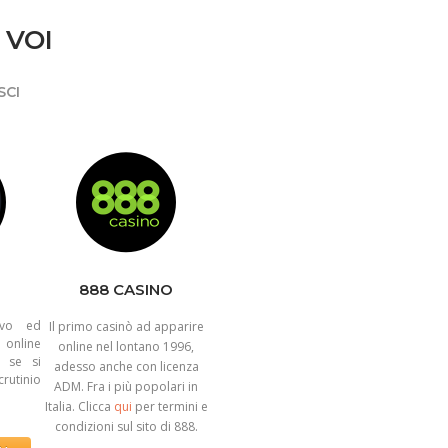
 VOI
SCI
888 CASINO
ovo ed
Il primo casinò ad apparire
 online
online nel lontano 1996,
 se si
adesso anche con licenza
rutinio
ADM. Fra i più popolari in
Italia. Clicca
qui
per termini e
condizioni sul sito di 888.