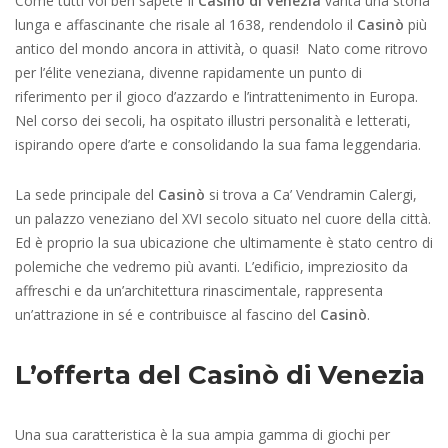
Come tutti voi ben sapete Il
Casinò di Venezia
vanta una storia
lunga e affascinante che risale al 1638, rendendolo il
Casinò
più
antico del mondo ancora in attività, o quasi! Nato come ritrovo
per l’élite veneziana, divenne rapidamente un punto di
riferimento per il gioco d’azzardo e l’intrattenimento in Europa.
Nel corso dei secoli, ha ospitato illustri personalità e letterati,
ispirando opere d’arte e consolidando la sua fama leggendaria.
La sede principale del
Casinò
si trova a Ca’ Vendramin Calergi,
un palazzo veneziano del XVI secolo situato nel cuore della città.
Ed è proprio la sua ubicazione che ultimamente è stato centro di
polemiche che vedremo più avanti. L’edificio, impreziosito da
affreschi e da un’architettura rinascimentale, rappresenta
un’attrazione in sé e contribuisce al fascino del
Casinò
.
L’offerta del Casinò di Venezia
Una sua caratteristica è la sua ampia gamma di giochi per