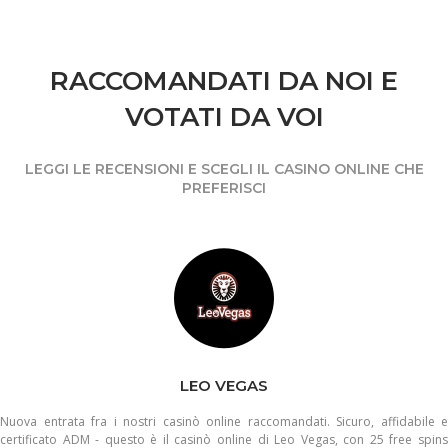
RACCOMANDATI DA NOI E
VOTATI DA VOI
LEGGI LE RECENSIONI E SCEGLI IL CASINO ONLINE CHE
PREFERISCI
LEO VEGAS
Nuova entrata fra i nostri casinò online raccomandati. Sicuro, affidabile e
certificato ADM - questo è il casinò online di Leo Vegas, con 25 free spins