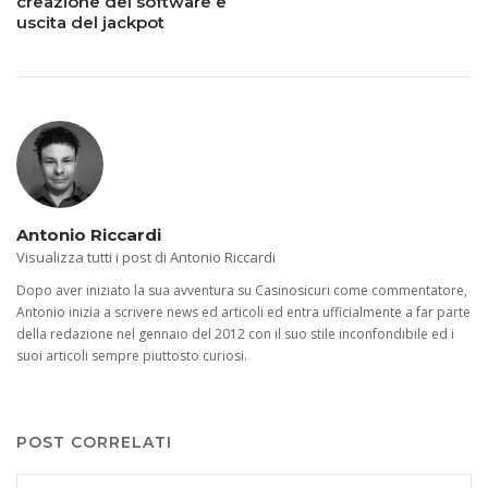
creazione del software e
uscita del jackpot
Antonio Riccardi
Visualizza tutti i post di Antonio Riccardi
Dopo aver iniziato la sua avventura su Casinosicuri come commentatore,
Antonio inizia a scrivere news ed articoli ed entra ufficialmente a far parte
della redazione nel gennaio del 2012 con il suo stile inconfondibile ed i
suoi articoli sempre piuttosto curiosi.
POST CORRELATI