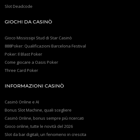
Slot Deadcode
GIOCHI DA CASINÒ
Gioco Mississipi Stud di Star Casinò
888Poker: Qualificazioni Barcelona Festival
Poker: Il Blast Poker
Come giocare a Oasis Poker
Three Card Poker
INFORMAZIONI CASINÒ
Casinò Online e AI
Bonus Slot Machine, quali scegliere
Casinò Online, bonus sempre più ricercati
Gioco online, tutte le novità del 2026
Slot da bar digitali, un fenomeno in crescita