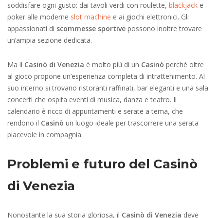
soddisfare ogni gusto: dai tavoli verdi con roulette,
blackjack
e
poker alle moderne
slot machine
e ai giochi elettronici. Gli
appassionati di
scommesse sportive
possono inoltre trovare
un’ampia sezione dedicata.
Ma il
Casinò di Venezia
è molto più di un
Casinò
perché oltre
al gioco propone un’esperienza completa di intrattenimento. Al
suo interno si trovano ristoranti raffinati, bar eleganti e una sala
concerti che ospita eventi di musica, danza e teatro. Il
calendario è ricco di appuntamenti e serate a tema, che
rendono il
Casinò
un luogo ideale per trascorrere una serata
piacevole in compagnia.
Problemi e futuro del Casinò
di Venezia
Nonostante la sua storia gloriosa, il
Casinò di Venezia
deve