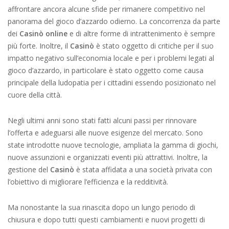
affrontare ancora alcune sfide per rimanere competitivo nel
panorama del gioco d’azzardo odierno. La concorrenza da parte
dei
Casinò online
e di altre forme di intrattenimento è sempre
più forte. Inoltre, il
Casinò
è stato oggetto di critiche per il suo
impatto negativo sull’economia locale e per i problemi legati al
gioco d’azzardo, in particolare è stato oggetto come causa
principale della ludopatia per i cittadini essendo posizionato nel
cuore della città.
Negli ultimi anni sono stati fatti alcuni passi per rinnovare
l’offerta e adeguarsi alle nuove esigenze del mercato. Sono
state introdotte nuove tecnologie, ampliata la gamma di giochi,
nuove assunzioni e organizzati eventi più attrattivi. Inoltre, la
gestione del
Casinò
è stata affidata a una società privata con
l’obiettivo di migliorare l’efficienza e la redditività.
Ma nonostante la sua rinascita dopo un lungo periodo di
chiusura e dopo tutti questi cambiamenti e nuovi progetti di