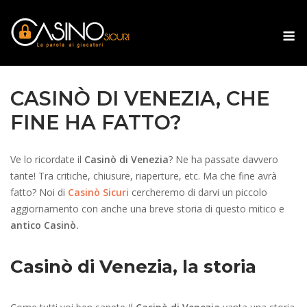
Skip
to
M
content
CASINÒ DI VENEZIA, CHE
FINE HA FATTO?
Ve lo ricordate il
Casinò di Venezia
? Ne ha passate davvero
tante! Tra critiche, chiusure, riaperture, etc. Ma che fine avrà
fatto? Noi di
Casinò Sicuri
cercheremo di darvi un piccolo
aggiornamento con anche una breve storia di questo mitico e
antico Casinò.
Casinò di Venezia, la storia