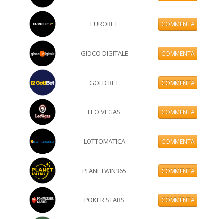
EUROBET
COMMENTA
GIOCO DIGITALE
COMMENTA
GOLD BET
COMMENTA
LEO VEGAS
COMMENTA
LOTTOMATICA
COMMENTA
PLANETWIN365
COMMENTA
POKER STARS
COMMENTA