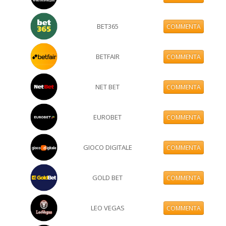
BET365
COMMENTA
BETFAIR
COMMENTA
NET BET
COMMENTA
EUROBET
COMMENTA
GIOCO DIGITALE
COMMENTA
GOLD BET
COMMENTA
LEO VEGAS
COMMENTA