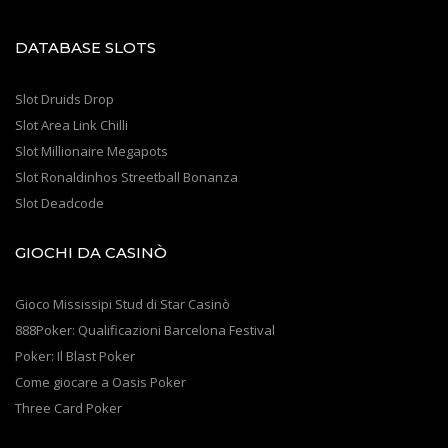
DATABASE SLOTS
Slot Druids Drop
Slot Area Link Chilli
Slot Millionaire Megapots
Slot Ronaldinhos Streetball Bonanza
Slot Deadcode
GIOCHI DA CASINÒ
Gioco Mississipi Stud di Star Casinò
888Poker: Qualificazioni Barcelona Festival
Poker: Il Blast Poker
Come giocare a Oasis Poker
Three Card Poker