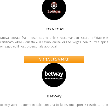
LEO VEGAS
Nuova entrata fra i nostri casinò online raccomandati. Sicuro, affidabile e
certificato ADM - questo è il casinò online di Leo Vegas, con 25 free spins
omaggio ed il nostro personale approval.
VISITA LEO VEGAS
BetWay
Betway apre i battenti in Italia con una bella sezione sport e casinò, tutto in