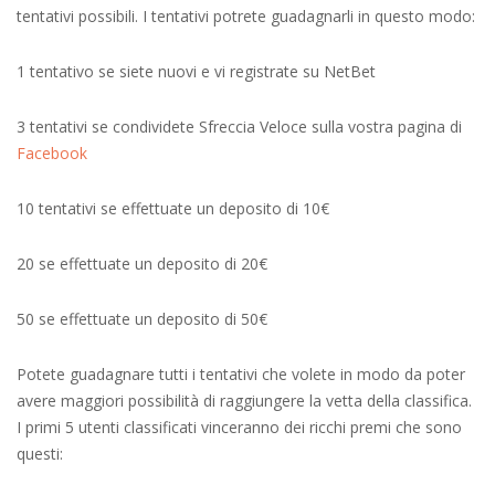
tentativi possibili. I tentativi potrete guadagnarli in questo modo:
1 tentativo se siete nuovi e vi registrate su NetBet
3 tentativi se condividete Sfreccia Veloce sulla vostra pagina di
Facebook
10 tentativi se effettuate un deposito di 10€
20 se effettuate un deposito di 20€
50 se effettuate un deposito di 50€
Potete guadagnare tutti i tentativi che volete in modo da poter
avere maggiori possibilità di raggiungere la vetta della classifica.
I primi 5 utenti classificati vinceranno dei ricchi premi che sono
questi: