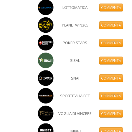
LOTTOMATICA
COMMENTA
PLANETWIN365
COMMENTA
POKER STARS
COMMENTA
SISAL
COMMENTA
SNAI
COMMENTA
SPORTITALIA BET
COMMENTA
VOGLIA DI VINCERE
COMMENTA
UNIBET
COMMENTA