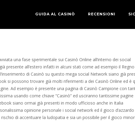
GUIDA AL CASINÒ
RECENSIONI
SI
iata una fase sperimentale sui Casinò Online all’interno dei social
à presente all’estero infatti in alcuni stati come ad esempio il Regno
 l’inserimento di Casinò su questo mega social Network siano già pres
ok si possono trovare già molti riferimenti a dei Casinò Online ed è q
pagine. Ad esempio è presente una pagina di Casinò Campione con tan
icissima usando come chiave “Casinò” ed usciranno tantissime pagine di
book siano ormai già presenti in modo ufficioso anche in Italia
onalissima opinione personale i social network ed il gioco d’azzardo
schio di accentuare la ludopatia e sia un possibile per il gioco minori