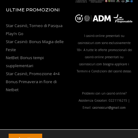
ULTIME PROMOZIONI
Star Casinò, Torneo di Pasqua
Play’n Go
I casinò online presentati su
Star Casinò: Bonus Magia delle
casinosicuri.com sono esclusivamente
Feste
18+. A tutte le offerte promozionali dei
casinò online presentati su
NetBet: Bonus tempi
casinosicuri.com bisogna applicare i
supplementari
Termini e Condizioni del casinò stesso.
Star Casinò, Promozione 4×4
Bonus Primavera in fiore di
Netbet
Problemi con un casinò online?
Assistenza Giocatori: 0221116215 |
Email:
casinosicuri@gmail.com