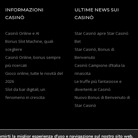
INFORMAZIONI
ULTIME NEWS SUI
CASINÒ
CASINÒ
Casinò Online e AI
Star Casinò apre Star Casinò
Bonus Slot Machine, quali
Bet
scegliere
Star Casinò, Bonus di
Casinò Online, bonus sempre
Benvenuto
più ricercati
Casinò Campione d’Italia la
Gioco online, tutte le novità del
rinascita
2026
Le truffe più fantasiose e
Slot da bar digitali, un
divertenti ai Casinò
fenomeno in crescita
Nuovo Bonus di Benvenuto di
Star Casinò
rnirti la miglior esperienza d'uso e navigazione sul nostro sito web.