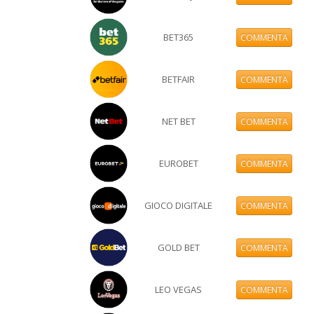
BET365
COMMENTA
BETFAIR
COMMENTA
NET BET
COMMENTA
EUROBET
COMMENTA
GIOCO DIGITALE
COMMENTA
GOLD BET
COMMENTA
LEO VEGAS
COMMENTA