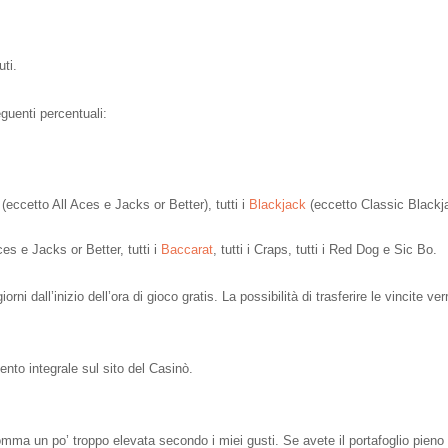
ti.
guenti percentuali:
 (eccetto All Aces e Jacks or Better), tutti i
Blackjack
(eccetto Classic Blackj
s e Jacks or Better, tutti i
Baccarat
, tutti i Craps, tutti i Red Dog e Sic Bo.
rni dall’inizio dell’ora di gioco gratis. La possibilità di trasferire le vincite ver
mento integrale sul sito del Casinò.
omma un po’ troppo elevata secondo i miei gusti. Se avete il portafoglio pieno 