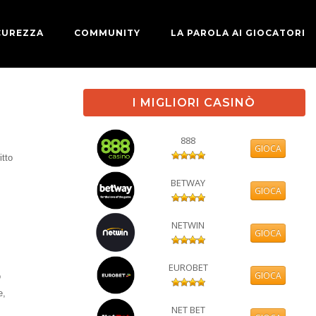
CUREZZA
COMMUNITY
LA PAROLA AI GIOCATORI
I MIGLIORI CASINÒ
888
GIOCA
itto
BETWAY
GIOCA
NETWIN
GIOCA
EUROBET
GIOCA
ò
e,
NET BET