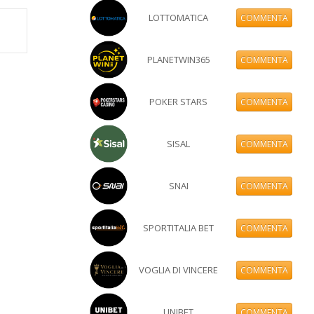
LOTTOMATICA
COMMENTA
PLANETWIN365
COMMENTA
POKER STARS
COMMENTA
SISAL
COMMENTA
SNAI
COMMENTA
SPORTITALIA BET
COMMENTA
VOGLIA DI VINCERE
COMMENTA
UNIBET
COMMENTA