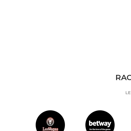
RAC
LE