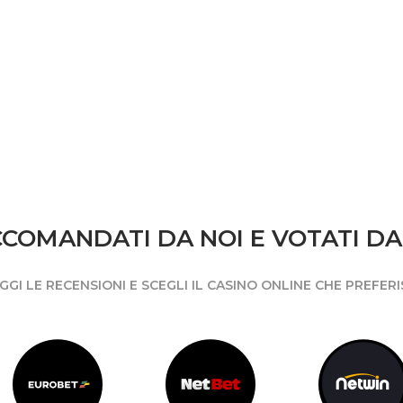
COMANDATI DA NOI E VOTATI DA
GGI LE RECENSIONI E SCEGLI IL CASINO ONLINE CHE PREFERI