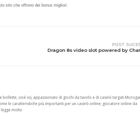
sto sito che offrono dei bonus migliori.
POST SUCE
Dragon 8s video slot powered by Char
 bollette, cioè io), appassionato di giochi da tavolo e di casinò targati Microg
ome le caratteristiche più importanti per un casinò online; giocatore online da
e legge molto