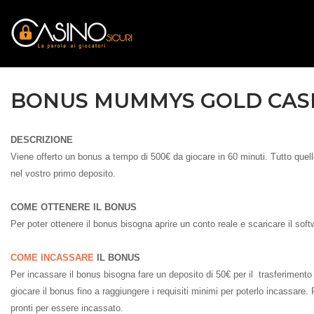
Skip
to
content
BONUS MUMMYS GOLD CAS
DESCRIZIONE
Viene offerto un bonus a tempo di 500€ da giocare in 60 minuti. Tutto quell
nel vostro primo deposito.
COME OTTENERE IL BONUS
Per poter ottenere il bonus bisogna aprire un conto reale e scaricare il soft
COME INCASSARE
IL BONUS
Per incassare il bonus bisogna fare un deposito di 50€ per il
trasferimento
giocare il bonus fino a raggiungere i requisiti minimi per poterlo incassare.
pronti per essere incassato.