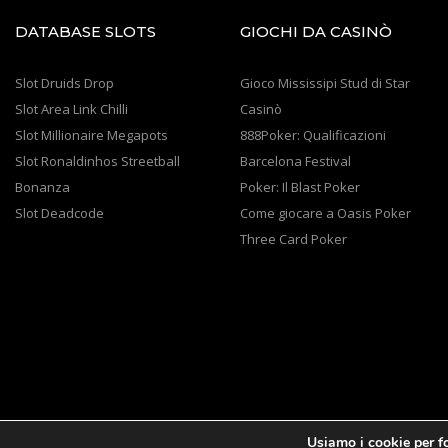
DATABASE SLOTS
GIOCHI DA CASINÒ
Slot Druids Drop
Gioco Mississipi Stud di Star
Slot Area Link Chilli
Casinò
Slot Millionaire Megapots
888Poker: Qualificazioni
Slot Ronaldinhos Streetball
Barcelona Festival
Bonanza
Poker: Il Blast Poker
Slot Deadcode
Come giocare a Oasis Poker
Three Card Poker
Usiamo i cookie per fo