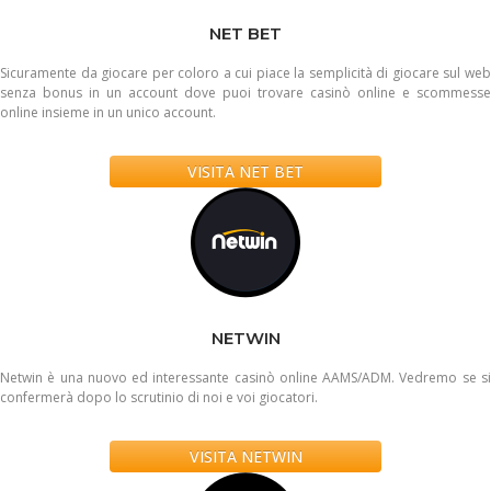
NET BET
Sicuramente da giocare per coloro a cui piace la semplicità di giocare sul web
senza bonus in un account dove puoi trovare casinò online e scommesse
online insieme in un unico account.
VISITA NET BET
NETWIN
Netwin è una nuovo ed interessante casinò online AAMS/ADM. Vedremo se si
confermerà dopo lo scrutinio di noi e voi giocatori.
VISITA NETWIN