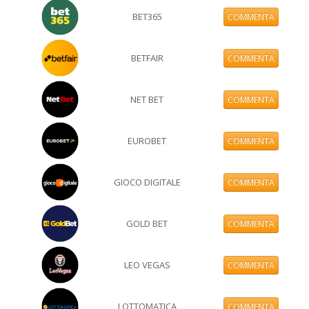
BET365
COMMENTA
BETFAIR
COMMENTA
NET BET
COMMENTA
EUROBET
COMMENTA
GIOCO DIGITALE
COMMENTA
GOLD BET
COMMENTA
LEO VEGAS
COMMENTA
LOTTOMATICA
COMMENTA