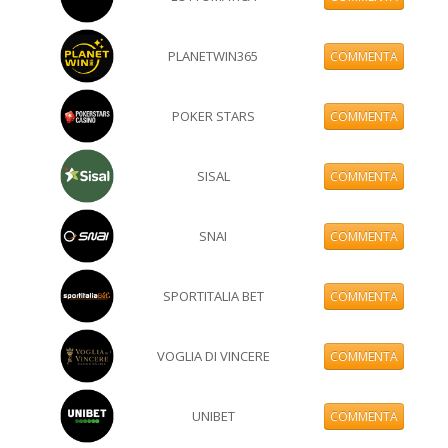
PLANETWIN365
COMMENTA
POKER STARS
COMMENTA
SISAL
COMMENTA
SNAI
COMMENTA
SPORTITALIA BET
COMMENTA
VOGLIA DI VINCERE
COMMENTA
UNIBET
COMMENTA