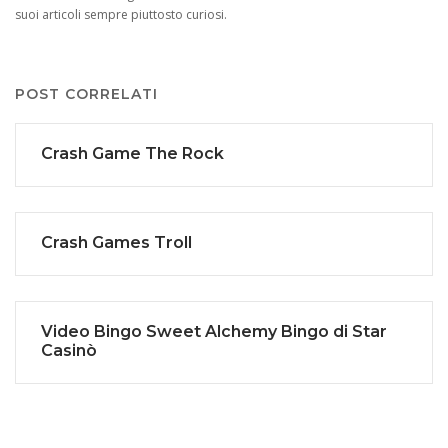
suoi articoli sempre piuttosto curiosi.
POST CORRELATI
Crash Game The Rock
Crash Games Troll
Video Bingo Sweet Alchemy Bingo di Star
Casinò