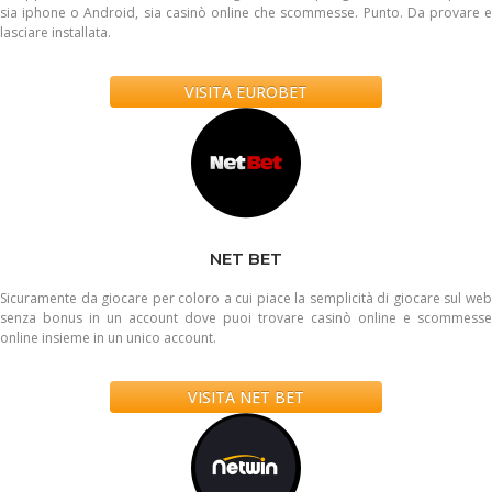
sia iphone o Android, sia casinò online che scommesse. Punto. Da provare e
lasciare installata.
VISITA EUROBET
NET BET
Sicuramente da giocare per coloro a cui piace la semplicità di giocare sul web
senza bonus in un account dove puoi trovare casinò online e scommesse
online insieme in un unico account.
VISITA NET BET