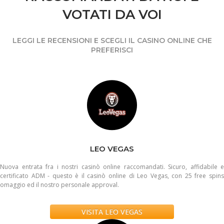
VOTATI DA VOI
LEGGI LE RECENSIONI E SCEGLI IL CASINO ONLINE CHE
PREFERISCI
LEO VEGAS
Nuova entrata fra i nostri casinò online raccomandati. Sicuro, affidabile e
certificato ADM - questo è il casinò online di Leo Vegas, con 25 free spins
omaggio ed il nostro personale approval.
VISITA LEO VEGAS