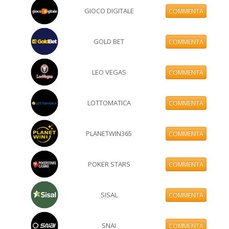
GIOCO DIGITALE
COMMENTA
GOLD BET
COMMENTA
LEO VEGAS
COMMENTA
LOTTOMATICA
COMMENTA
PLANETWIN365
COMMENTA
POKER STARS
COMMENTA
SISAL
COMMENTA
SNAI
COMMENTA