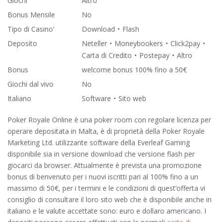
Giochi
Altro
Bonus Mensile
No
Tipo di Casino'
Download
Flash
Deposito
Neteller
Moneybookers
Click2pay
Carta di Credito
Postepay
Altro
Bonus
welcome bonus 100% fino a 50€
Giochi dal vivo
No
Italiano
Software
Sito web
Poker Royale Online è una poker room con regolare licenza per
operare depositata in Malta, è di proprietà della Poker Royale
Marketing Ltd. utilizzante software della Everleaf Gaming
disponibile sia in versione download che versione flash per
giocarci da browser. Attualmente è prevista una promozione
bonus di benvenuto per i nuovi iscritti pari al 100% fino a un
massimo di 50€, per i termini e le condizioni di quest’offerta vi
consiglio di consultare il loro sito web che è disponibile anche in
italiano e le valute accettate sono: euro e dollaro americano. I