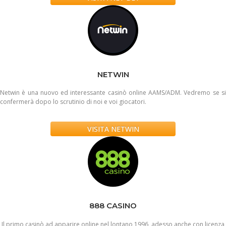
NETWIN
Netwin è una nuovo ed interessante casinò online AAMS/ADM. Vedremo se si
confermerà dopo lo scrutinio di noi e voi giocatori.
VISITA NETWIN
888 CASINO
Il primo casinò ad apparire online nel lontano 1996, adesso anche con licenza