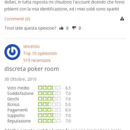
dollari, in tutta risposta mi chiudono l'account dicendo che hnno
prblemi con la mia identificazione, ed i miei soldi sono spariti!
Commenti (0)
Trovi utile questa opinione?
0
0
vincenzo
Top 10 opinionisti
519 recensioni
discreta poker room
30 Ottobre, 2010
Voto medio
6.5
Soddisfazione
7.0
Giochi
7.0
Bonus
5.0
Pagamenti
6.0
Supporto
7.0
Reputazione
7.0