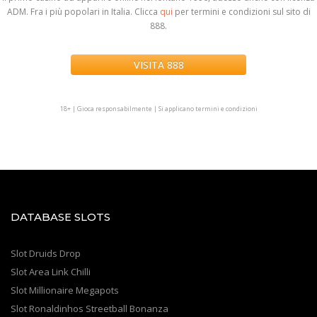
ADM. Fra i più popolari in Italia. Clicca
qui
per termini e condizioni sul sito di
888.
VISITA 888
.
18+ | Gioca responsabilmente | Si applicano termini e condizioni
DATABASE SLOTS
Slot Druids Drop
Slot Area Link Chilli
Slot Millionaire Megapots
Slot Ronaldinhos Streetball Bonanza