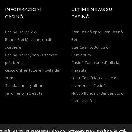
INFORMAZIONI
ULTIME NEWS SUI
CASINÒ
CASINÒ
Casinò Online e AI
Star Casinò apre Star Casinò
Bonus Slot Machine, quali
Bet
scegliere
Star Casinò, Bonus di
Casinò Online, bonus sempre
Benvenuto
più ricercati
Casinò Campione d’Italia la
Gioco online, tutte le novità del
rinascita
2026
Le truffe più fantasiose e
Slot da bar digitali, un
divertenti ai Casinò
fenomeno in crescita
Nuovo Bonus di Benvenuto di
Star Casinò
rnirti la miglior esperienza d'uso e navigazione sul nostro sito web.