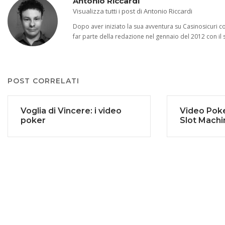
Antonio Riccardi
Visualizza tutti i post di Antonio Riccardi
Dopo aver iniziato la sua avventura su Casinosicuri c
far parte della redazione nel gennaio del 2012 con il s
POST CORRELATI
Voglia di Vincere: i video
Video Poker
poker
Slot Machi