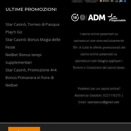
ULTIME PROMOZIONI
Star Casinò, Torneo di Pasqua
Play’n Go
I casinò online presentati su
Star Casinò: Bonus Magia delle
casinosicuri.com sono esclusivamente
Feste
18+. A tutte le offerte promozionali dei
casinò online presentati su
NetBet: Bonus tempi
casinosicuri.com bisogna applicare i
supplementari
Termini e Condizioni del casinò stesso.
Star Casinò, Promozione 4×4
Bonus Primavera in fiore di
Netbet
Problemi con un casinò online?
Assistenza Giocatori: 0221116215 |
Email:
casinosicuri@gmail.com