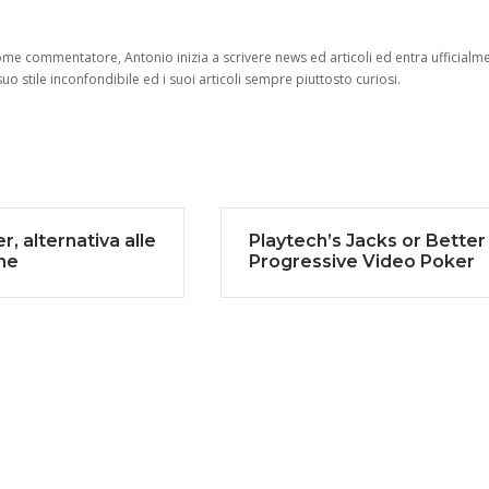
ome commentatore, Antonio inizia a scrivere news ed articoli ed entra ufficialm
uo stile inconfondibile ed i suoi articoli sempre piuttosto curiosi.
, alternativa alle
Playtech’s Jacks or Better
ne
Progressive Video Poker