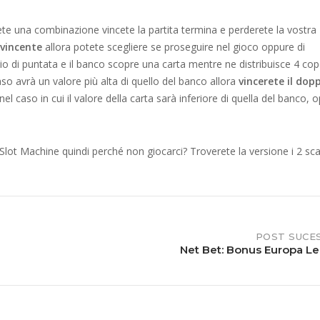
rete una combinazione vincete la partita termina e perderete la vostra
vincente
allora potete scegliere se proseguire nel gioco oppure di
io di puntata e il banco scopre una carta mentre ne distribuisce 4 cop
so avrà un valore più alta di quello del banco allora
vincerete il dop
 nel caso in cui il valore della carta sarà inferiore di quella del banco, 
Slot Machine quindi perché non giocarci? Troverete la versione i 2 sca
POST SUCE
Net Bet: Bonus Europa L