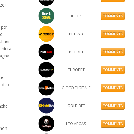
nze?
BET365
COMMENTA
 po’
BETFAIR
COMMENTA
ol,
l nei
aniera
NET BET
COMMENTA
dagna
EUROBET
COMMENTA
te
sotto
GIOCO DIGITALE
COMMENTA
GOLD BET
COMMENTA
nche
LEO VEGAS
COMMENTA
 non