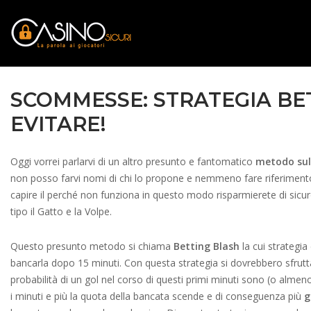
Skip
to
content
SCOMMESSE: STRATEGIA BE
EVITARE!
Oggi vorrei parlarvi di un altro presunto e fantomatico
metodo sul
non posso farvi nomi di chi lo propone e nemmeno fare riferimento a
capire il perché non funziona in questo modo risparmierete di sicuro
tipo il Gatto e la Volpe.
Questo presunto metodo si chiama
Betting Blash
la cui strategia
bancarla dopo 15 minuti. Con questa strategia si dovrebbero sfruttar
probabilità di un gol nel corso di questi primi minuti sono (o alm
i minuti e più la quota della bancata scende e di conseguenza più
g