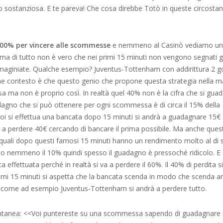
o sostanziosa. E te pareva! Che cosa direbbe Totò in queste circosta
100% per vincere alle scommesse
e nemmeno al Casinò vediamo un
rima di tutto non è vero che nei primi 15 minuti non vengono segnati g
immaginiate. Qualche esempio? Juventus-Tottenham con addirittura 2 go
sa che contesto è che questo genio che propone questa strategia nella m
a ma non è proprio così. In realtà quel 40% non è la cifra che si gua
dagno che si può ottenere per ogni scommessa è di circa il 15% della
oi si effettua una bancata dopo 15 minuti si andrà a guadagnare 15€
 a perdere 40€ cercando di bancare il prima possibile. Ma anche ques
e quali dopo questi famosi 15 minuti hanno un rendimento molto al di 
to nemmeno il 10% quindi spesso il guadagno è pressoché ridicolo. E
 effettuata perché in realtà si va a perdere il 60%. Il 40% di perdita si
rimi 15 minuti si aspetta che la bancata scenda in modo che scenda a
l come ad esempio Juventus-Tottenham si andrà a perdere tutto.
pontanea: <<Voi puntereste su una scommessa sapendo di guadagnare