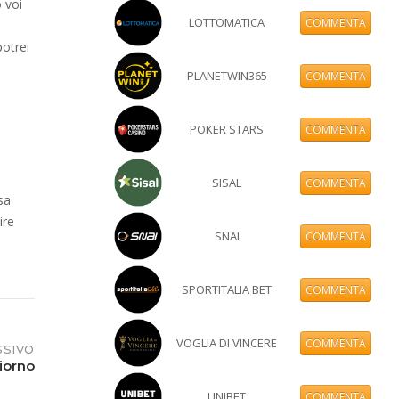
 voi
LOTTOMATICA
COMMENTA
potrei
PLANETWIN365
COMMENTA
POKER STARS
COMMENTA
SISAL
COMMENTA
sa
ire
SNAI
COMMENTA
SPORTITALIA BET
COMMENTA
VOGLIA DI VINCERE
COMMENTA
SSIVO
iorno
UNIBET
COMMENTA