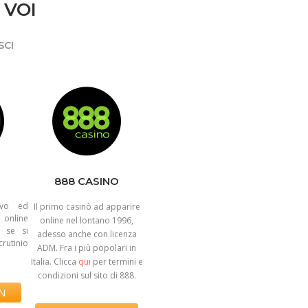
 VOI
SCI
888 CASINO
ovo ed
Il primo casinò ad apparire
 online
online nel lontano 1996,
 se si
adesso anche con licenza
rutinio
ADM. Fra i più popolari in
Italia. Clicca
qui
per termini e
condizioni sul sito di 888.
N