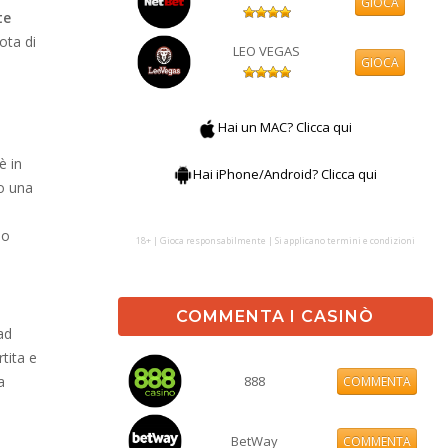
GIOCA
te
ota di
LEO VEGAS
GIOCA
Hai un MAC? Clicca qui
è in
Hai iPhone/Android? Clicca qui
mo una
so
18+ | Gioca responsabilmente | Si applicano termini e condizioni
COMMENTA I CASINÒ
ad
tita e
a
888
COMMENTA
BetWay
COMMENTA