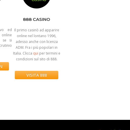
888 CASINO
ovo ed
Il primo casinò ad apparire
 online
online nel lontano 1996,
 se si
adesso anche con licenza
rutinio
ADM. Fra i più popolari in
Italia. Clicca
qui
per termini e
condizioni sul sito di 888.
N
VISITA 888