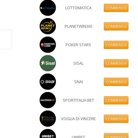
LOTTOMATICA
COMMENTA
PLANETWIN365
COMMENTA
POKER STARS
COMMENTA
SISAL
COMMENTA
SNAI
COMMENTA
SPORTITALIA BET
COMMENTA
VOGLIA DI VINCERE
COMMENTA
UNIBET
COMMENTA