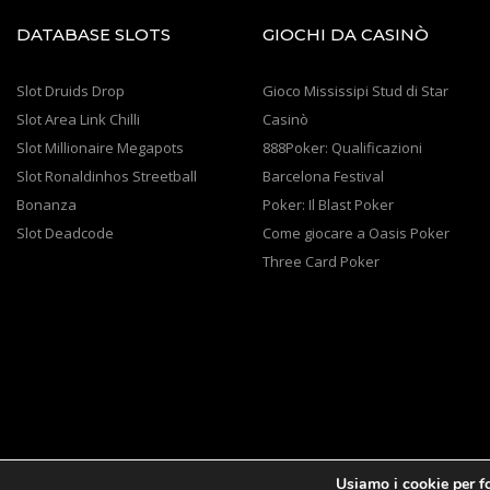
DATABASE SLOTS
GIOCHI DA CASINÒ
Slot Druids Drop
Gioco Mississipi Stud di Star
Slot Area Link Chilli
Casinò
Slot Millionaire Megapots
888Poker: Qualificazioni
Slot Ronaldinhos Streetball
Barcelona Festival
Bonanza
Poker: Il Blast Poker
Slot Deadcode
Come giocare a Oasis Poker
Three Card Poker
Usiamo i cookie per fo