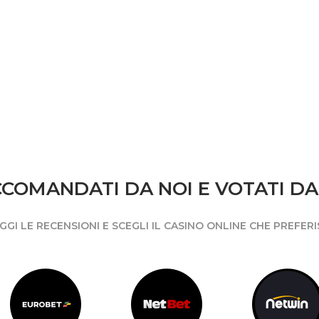
COMANDATI DA NOI E VOTATI DA
GGI LE RECENSIONI E SCEGLI IL CASINO ONLINE CHE PREFERI