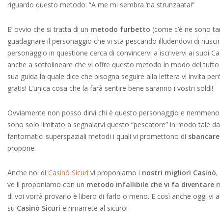
riguardo questo metodo: “A me mi sembra ‘na strunzaata!”
E’ ovvio che si tratta di un
metodo furbetto
(come c’è ne sono tant
guadagnare il personaggio che vi sta pescando illudendovi di riuscir
personaggio in questione cerca di convincervi a iscrivervi ai suoi Ca
anche a sottolineare che vi offre questo metodo in modo del tutto gr
sua guida la quale dice che bisogna seguire alla lettera vi invita 
gratis! L’unica cosa che la farà sentire bene saranno i vostri soldi!
Ovviamente non posso dirvi chi è questo personaggio e nemmeno d
sono solo limitato a segnalarvi questo “pescatore” in modo tale d
fantomatici superspaziali metodi i quali vi promettono di
sbancare
propone.
Anche noi di
Casinò Sicuri
vi proponiamo i
nostri migliori Casinò
,
ve li proponiamo con un
metodo infallibile che vi fa diventare r
di voi vorrà provarlo è libero di farlo o meno. E così anche oggi vi 
su
Casinò Sicuri
e rimarrete al sicuro!