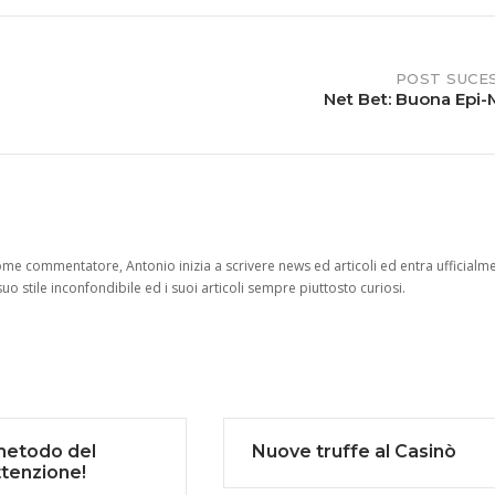
POST SUCE
Net Bet: Buona Epi-
ome commentatore, Antonio inizia a scrivere news ed articoli ed entra ufficialm
uo stile inconfondibile ed i suoi articoli sempre piuttosto curiosi.
metodo del
Nuove truffe al Casinò
ttenzione!