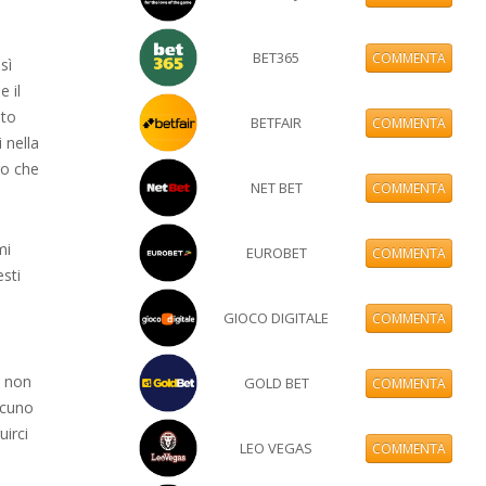
BET365
COMMENTA
sì
e il
uto
BETFAIR
COMMENTA
 nella
ro che
NET BET
COMMENTA
mi
EUROBET
COMMENTA
sti
GIOCO DIGITALE
COMMENTA
o non
GOLD BET
COMMENTA
lcuno
uirci
LEO VEGAS
COMMENTA