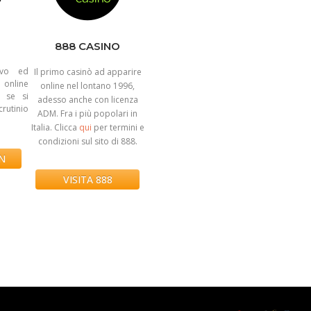
888 CASINO
ovo ed
Il primo casinò ad apparire
 online
online nel lontano 1996,
 se si
adesso anche con licenza
rutinio
ADM. Fra i più popolari in
Italia. Clicca
qui
per termini e
condizioni sul sito di 888.
N
VISITA 888