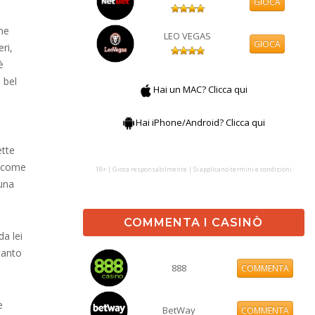
GIOCA
ine
LEO VEGAS
GIOCA
ri,
è
 bel
Hai un MAC? Clicca qui
Hai iPhone/Android? Clicca qui
ette
a come
18+ | Gioca responsabilmente | Si applicano termini e condizioni
 una
COMMENTA I CASINÒ
a lei
tanto
888
COMMENTA
e
BetWay
COMMENTA