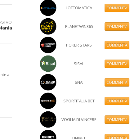
LOTTOMATICA
COMMENTA
SSIVO
PLANETWIN365
COMMENTA
Mania
POKER STARS
COMMENTA
SISAL
COMMENTA
ente a
SNAI
COMMENTA
SPORTITALIA BET
COMMENTA
VOGLIA DI VINCERE
COMMENTA
UNIBET
COMMENTA