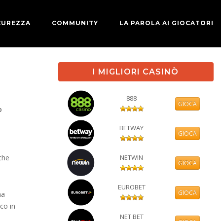
CUREZZA
COMMUNITY
LA PAROLA AI GIOCATORI
I MIGLIORI CASINÒ
888
GIOCA
o
BETWAY
GIOCA
 che
NETWIN
GIOCA
EUROBET
GIOCA
na
co in
NET BET