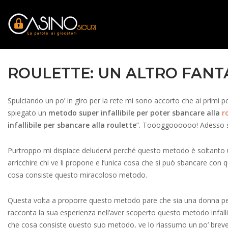
Skip
to
content
ROULETTE: UN ALTRO FAN
Spulciando un po’ in giro per la rete mi sono accorto che ai primi
spiegato un
metodo super infallibile per poter sbancare alla
r
infallibile per sbancare alla roulette
”. Toooggoooooo! Adesso sì
Purtroppo mi dispiace deludervi perché questo metodo è soltanto un
arricchire chi ve li propone e l’unica cosa che si può sbancare con q
cosa consiste questo miracoloso metodo.
Questa volta a proporre questo metodo pare che sia una donna perch
racconta la sua esperienza nell’aver scoperto questo metodo infallibi
che cosa consiste questo suo metodo, ve lo riassumo un po’ brevem