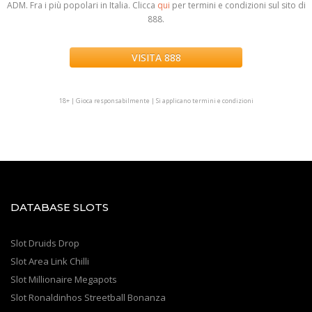
ADM. Fra i più popolari in Italia. Clicca
qui
per termini e condizioni sul sito di
888.
VISITA 888
.
18+ | Gioca responsabilmente | Si applicano termini e condizioni
DATABASE SLOTS
Slot Druids Drop
Slot Area Link Chilli
Slot Millionaire Megapots
Slot Ronaldinhos Streetball Bonanza