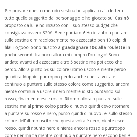
Per provare questo metodo sestina ho applicato alla lettera
tutto quello suggerito dal personaggio e ho giocato sul
Casinò
proposto da lui e ho iniziato con il suo stesso budget che
consigliava ovvero 320€. Bene partiamo! Ho iniziato a puntare
sulle sestina e miracolosamente ho azzeccato ben 10 colpi di
fila! Togooo! Sono riuscito a
guadagnare 10€ alla roulette in
pochi secondi
tra poco allora mi compro l’orologio! Sono
andato avanti ad azzeccare altre 5 sestine ma poi ecco che
perdo. Allora punto 5€ sul colore ultimo uscito e niente perdo
quindi raddoppio, purtroppo perdo anche questa volta e
continuo a puntare sullo stesso colore come suggerito, ancora
niente continua a uscire il nero mentre io sto puntando sul
rosso, finalmente esce rosso. Ritorno allora a puntare sulle
sestina ma al primo colpo perdo di nuovo quindi devo ritornare
a puntare su rosso e nero, punto quindi di nuovo 5€ sullo stesso
colore dell’ultimo uscito che questa volta è nero, niente esce
rosso, quindi ripunto nero e niente ancora rosso e purtroppo
come per magia mentre continuo a puntare nero escono ben 9