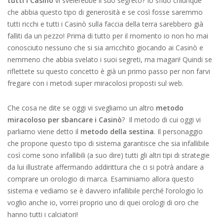
tutti i Casinò
vi svelerebbe il suo segreto? Io sfido chiunque
che abbia questo tipo di generosità e se così fosse saremmo
tutti ricchi e tutti i Casinò sulla faccia della terra sarebbero già
falliti da un pezzo! Prima di tutto per il momento io non ho mai
conosciuto nessuno che si sia arricchito giocando ai Casinò e
nemmeno che abbia svelato i suoi segreti, ma magari! Quindi se
riflettete su questo concetto è già un primo passo per non farvi
fregare con i metodi super miracolosi proposti sul web.
Che cosa ne dite se oggi vi svegliamo un altro
metodo
miracoloso per sbancare i Casinò
? Il metodo di cui oggi vi
parliamo viene detto il
metodo della sestina
. Il personaggio
che propone questo tipo di sistema garantisce che sia infallibile
così come sono infallibili (a suo dire) tutti gli altri tipi di strategie
da lui illustrate affermando addirittura che ci si potrà andare a
comprare un orologio di marca. Esaminiamo allora questo
sistema e vediamo se è davvero infallibile perché l’orologio lo
voglio anche io, vorrei proprio uno di quei orologi di oro che
hanno tutti i calciatori!