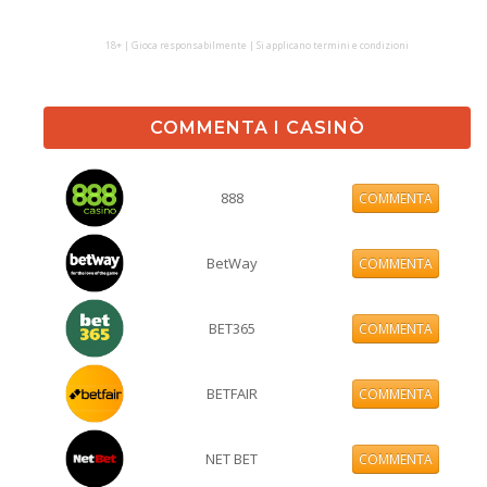
18+ | Gioca responsabilmente | Si applicano termini e condizioni
COMMENTA I CASINÒ
888
COMMENTA
BetWay
COMMENTA
BET365
COMMENTA
BETFAIR
COMMENTA
NET BET
COMMENTA