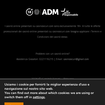
I casinò online presentati su casinosicuri.com sono esclusivamente 18+. A tutte le offerte
promozionali dei casinò online presentati su casinosicuri.com bisogna applicare i Termini e
Condizioni del casinò stesso.
Problemi con un casinò online?
Assistenza Giocatori: 0221116215 | Email:
casinosicuri@gmail.com
2026 © Casinò Sicuri
Privacy
Usiamo i cookie per fornirti la miglior esperienza d'uso e
Chi siamo
FAQs
Regolamento
Disclaimer
Sitemap
navigazione sul nostro sito web.
You can find out more about which cookies we are using or
Partners
La parola ai giocatori
switch them off in
settings
.