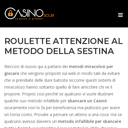
Skip
to
M
content
ROULETTE ATTENZIONE AL
METODO DELLA SESTINA
Rieccoci di nuovo qui a parlarvi dei
metodi miracolosi
per
giocare
che vengono proposti sul web in modo tale da evitare
che vi prendiate delle dure batoste siccome questi sistemi di
miracoloso hanno soltanto quello di fare arricchire chi ve li
propone. Proprio così perché se qualcuno vi vuole illustrare
qualche suo metodo infallibile per
sbancare un Casinò
sicuramente non lo fa per beneficienza ma piuttosto per avere
un torna conto. Provate a pensare un attimo a una cosa: ma se
qualcuno avesse davvero un
metodo infallibile per sbancare