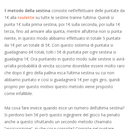
Il
metodo della sestina
consiste nell’effettuare delle puntate da
1€ alla
roulette
su tutte le sestine tranne l’ultima. Quindi si
punta 1€ sulla prima sestina, poi 1€ sulla seconda, poi sulla 1€
terza, fino ad arrivare alla quinta, mentre all’ultima non si punta
niente, in questo modo abbiamo effettuato in totale 5 puntate
da 1€ per un totale di 5€. Con questo sistema di puntata si
guadagnano 6€ totali, tolti i 5€ di puntata per ogni sestina si
guadagna 1€. Ora puntando in questo modo sulle sestine si avrà
un’alta probabilità di vincita siccome dovrebbe essere molto raro
che dopo il giro della pallina esca l’ultima sestina su cui non
abbiamo puntato e così si guadagnerà 1€ per ogni giro, quindi
proprio per questo motivo questo metodo viene proposto
come infallibile.
Ma cosa fare invece quando esce un numero dell’ultima sestina?
Si perdono ben 5€ però questo ingegnere del gioco ha penato
anche a questo sfruttando un secondo metodo chiamato
“assicurazione”, in che cosa consiste? Consiste nel puntare