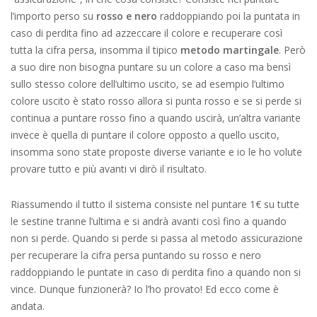
l’importo perso su
rosso e nero
raddoppiando poi la puntata in
caso di perdita fino ad azzeccare il colore e recuperare così
tutta la cifra persa, insomma il tipico
metodo martingale
. Però
a suo dire non bisogna puntare su un colore a caso ma bensì
sullo stesso colore dell’ultimo uscito, se ad esempio l’ultimo
colore uscito è stato rosso allora si punta rosso e se si perde si
continua a puntare rosso fino a quando uscirà, un’altra variante
invece è quella di puntare il colore opposto a quello uscito,
insomma sono state proposte diverse variante e io le ho volute
provare tutto e più avanti vi dirò il risultato.
Riassumendo il tutto il sistema consiste nel puntare 1€ su tutte
le sestine tranne l’ultima e si andrà avanti così fino a quando
non si perde. Quando si perde si passa al metodo assicurazione
per recuperare la cifra persa puntando su rosso e nero
raddoppiando le puntate in caso di perdita fino a quando non si
vince. Dunque funzionerà? Io l’ho provato! Ed ecco come è
andata.