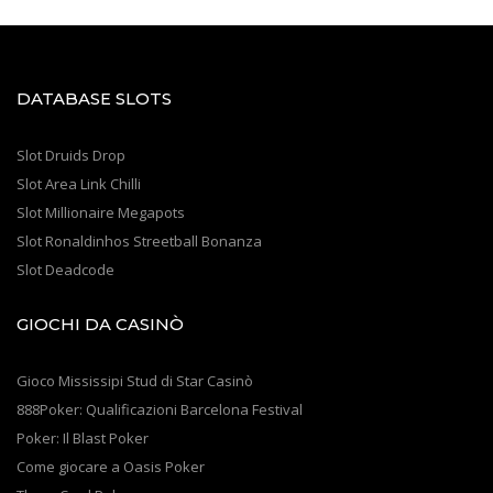
DATABASE SLOTS
Slot Druids Drop
Slot Area Link Chilli
Slot Millionaire Megapots
Slot Ronaldinhos Streetball Bonanza
Slot Deadcode
GIOCHI DA CASINÒ
Gioco Mississipi Stud di Star Casinò
888Poker: Qualificazioni Barcelona Festival
Poker: Il Blast Poker
Come giocare a Oasis Poker