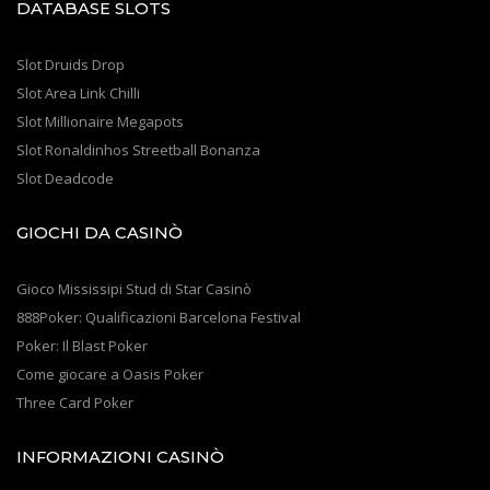
DATABASE SLOTS
Slot Druids Drop
Slot Area Link Chilli
Slot Millionaire Megapots
Slot Ronaldinhos Streetball Bonanza
Slot Deadcode
GIOCHI DA CASINÒ
Gioco Mississipi Stud di Star Casinò
888Poker: Qualificazioni Barcelona Festival
Poker: Il Blast Poker
Come giocare a Oasis Poker
Three Card Poker
INFORMAZIONI CASINÒ