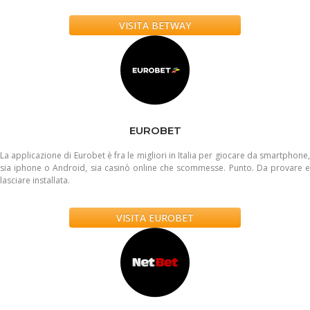
VISITA BETWAY
EUROBET
La applicazione di Eurobet è fra le migliori in Italia per giocare da smartphone,
sia iphone o Android, sia casinò online che scommesse. Punto. Da provare e
lasciare installata.
VISITA EUROBET