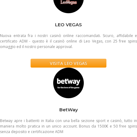
LEO VEGAS
Nuova entrata fra i nostri casinò online raccomandati. Sicuro, affidabile e
certificato ADM - questo è il casinò online di Leo Vegas, con 25 free spins
omaggio ed il nostro personale approval.
VISITA LEO VEGAS
BetWay
Betway apre i battenti in Italia con una bella sezione sport e casinò, tutto in
maniera molto pratica in un unico account. Bonus da 1500€ e 50 free spins
senza deposito e certificazione ADM