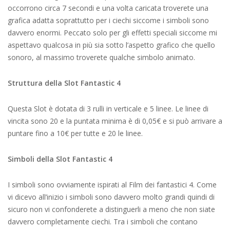
occorrono circa 7 secondi e una volta caricata troverete una
grafica adatta soprattutto per i ciechi siccome i simboli sono
davvero enormi. Peccato solo per gli effetti speciali siccome mi
aspettavo qualcosa in più sia sotto l’aspetto grafico che quello
sonoro, al massimo troverete qualche simbolo animato.
Struttura della Slot Fantastic 4
Questa Slot è dotata di 3 rulli in verticale e 5 linee. Le linee di
vincita sono 20 e la puntata minima è di 0,05€ e si può arrivare a
puntare fino a 10€ per tutte e 20 le linee.
Simboli della Slot Fantastic 4
I simboli sono ovviamente ispirati al Film dei fantastici 4. Come
vi dicevo all’inizio i simboli sono davvero molto grandi quindi di
sicuro non vi confonderete a distinguerli a meno che non siate
davvero completamente ciechi. Tra i simboli che contano