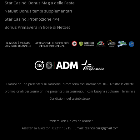
Star Casinò: Bonus Magia delle Feste
NetBet: Bonus tempi supplementari
Star Casinò, Promozione 4×4
Bonus Primavera in fiore di Netbet
I casinò online presentati su casinosicuri.com sono esclusivamente 18+. A tutte le offerte
promozionali dei casinò online presentati su casinosicuri.com bisogna applicare i Termini e
Condizioni del casinò stesso.
Problemi con un casinò online?
Assistenza Giocatori: 0221116215 | Email:
casinosicuri@gmail.com