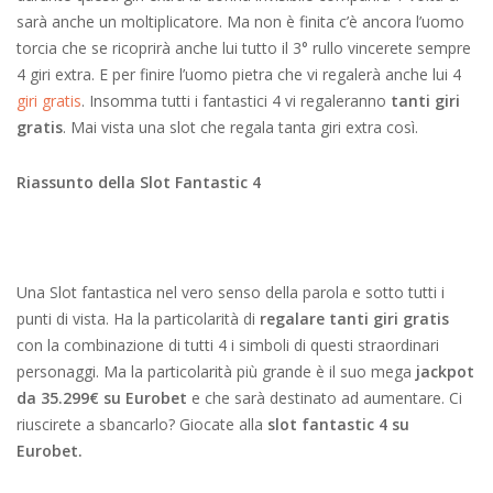
sarà anche un moltiplicatore. Ma non è finita c’è ancora l’uomo
torcia che se ricoprirà anche lui tutto il 3° rullo vincerete sempre
4 giri extra. E per finire l’uomo pietra che vi regalerà anche lui 4
giri gratis
. Insomma tutti i fantastici 4 vi regaleranno
tanti giri
gratis
. Mai vista una slot che regala tanta giri extra così.
Riassunto della Slot Fantastic 4
Una Slot fantastica nel vero senso della parola e sotto tutti i
punti di vista. Ha la particolarità di
regalare tanti giri gratis
con la combinazione di tutti 4 i simboli di questi straordinari
personaggi. Ma la particolarità più grande è il suo mega
jackpot
da 35.299€ su Eurobet
e che sarà destinato ad aumentare. Ci
riuscirete a sbancarlo? Giocate alla
slot fantastic 4 su
Eurobet.