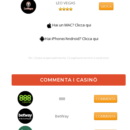
LEO VEGAS
GIOCA
Hai un MAC? Clicca qui
Hai iPhone/Android? Clicca qui
18+ | Gioca responsabilmente | Si applicano termini e condizioni
COMMENTA I CASINÒ
888
COMMENTA
BetWay
COMMENTA