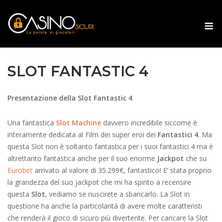
Skip
to
M
content
SLOT FANTASTIC 4
Presentazione della Slot Fantastic 4
Una fantastica
Slot Machine
davvero incredibile siccome è
interamente dedicata al Film dei super eroi dei
Fantastici 4
. Ma
questa Slot non è soltanto fantastica per i suoi fantastici 4 ma è
altrettanto fantastica anche per il suo enorme
Jackpot
che su
Eurobet
arrivato al valore di 35.299€, fantastico! E’ stata proprio
la grandezza del suo jackpot che mi ha spinto a recensire
questa
Slot
, vediamo se riuscirete a sbancarlo. La Slot in
questione ha anche la particolarità di avere molte caratteristi
che renderà il gioco di sicuro più divertente. Per caricare la Slot