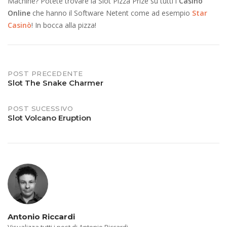
Machine? Potete trovare la Slot Pizza Prize su tutti i
Casinò
Online
che hanno il Software Netent come ad esempio
Star
Casinò
! In bocca alla pizza!
Post
POST PRECEDENTE
Slot The Snake Charmer
navigation
POST SUCESSIVO
Slot Volcano Eruption
Antonio Riccardi