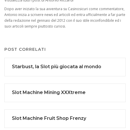
Visualizza tutti i post di Antonio Riccardi
Dopo aver iniziato la sua avventura su Casinosicuri come commentatore,
Antonio inizia a scrivere news ed articoli ed entra ufficialmente a far parte
della redazione nel gennaio del 2012 con il suo stile inconfondibile ed i
suoi articoli sempre piuttosto curiosi.
POST CORRELATI
Starbust, la Slot più giocata al mondo
Slot Machine Mining XXXtreme
Slot Machine Fruit Shop Frenzy