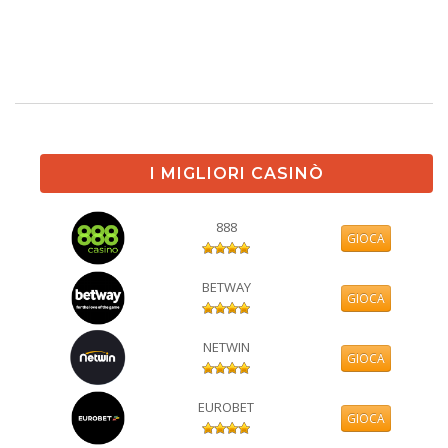
I MIGLIORI CASINÒ
888
GIOCA
BETWAY
GIOCA
NETWIN
GIOCA
EUROBET
GIOCA