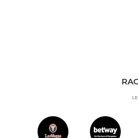
RAC
LE