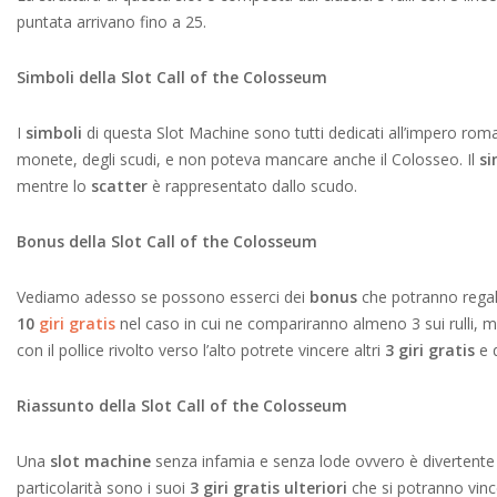
puntata arrivano fino a 25.
Simboli della Slot Call of the Colosseum
I
simboli
di questa Slot Machine sono tutti dedicati all’impero roma
monete, degli scudi, e non poteva mancare anche il Colosseo. Il
si
mentre lo
scatter
è rappresentato dallo scudo.
Bonus della Slot Call of the Colosseum
Vediamo adesso se possono esserci dei
bonus
che potranno regala
10
giri gratis
nel caso in cui ne compariranno almeno 3 sui rulli, 
con il pollice rivolto verso l’alto potrete vincere altri
3 giri gratis
e q
Riassunto della Slot Call of the Colosseum
Una
slot machine
senza infamia e senza lode ovvero è divertente e
particolarità sono i suoi
3 giri gratis ulteriori
che si potranno vinc