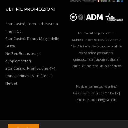
ULTIME PROMOZIONI
Star Casinò, Torneo di Pasqua
Play’n Go
I casinò online presentati su
Star Casinò: Bonus Magia delle
casinosicuri.com sono esclusivamente
Feste
18+. A tutte le offerte promozionali dei
casinò online presentati su
NetBet: Bonus tempi
casinosicuri.com bisogna applicare i
supplementari
Termini e Condizioni del casinò stesso.
Star Casinò, Promozione 4×4
Bonus Primavera in fiore di
Netbet
Problemi con un casinò online?
Assistenza Giocatori: 0221116215 |
Email:
casinosicuri@gmail.com