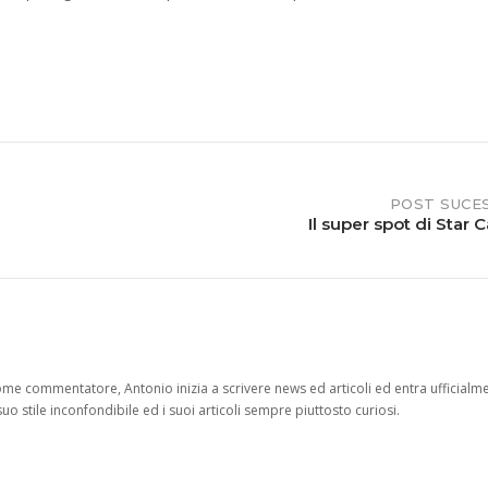
POST SUCE
Il super spot di Star 
ome commentatore, Antonio inizia a scrivere news ed articoli ed entra ufficialm
uo stile inconfondibile ed i suoi articoli sempre piuttosto curiosi.