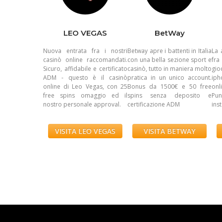
LEO VEGAS
BetWay
Nuova entrata fra i nostri
Betway apre i battenti in Italia
La 
casinò online raccomandati.
con una bella sezione sport e
fra
Sicuro, affidabile e certificato
casinò, tutto in maniera molto
gio
ADM - questo è il casinò
pratica in un unico account.
iph
online di Leo Vegas, con 25
Bonus da 1500€ e 50 free
on
free spins omaggio ed il
spins senza deposito e
Pun
nostro personale approval.
certificazione ADM
inst
VISITA LEO VEGAS
VISITA BETWAY