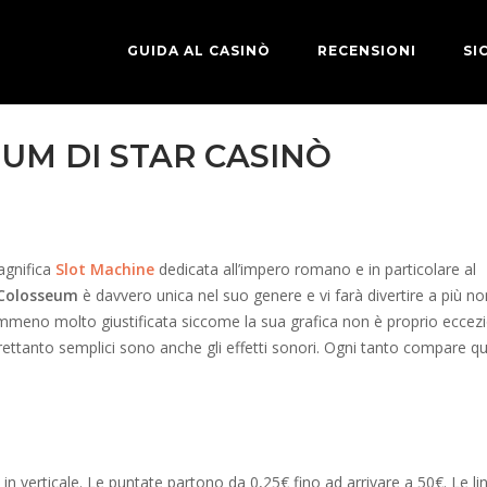
GUIDA AL CASINÒ
RECENSIONI
SI
UM DI STAR CASINÒ
agnifica
Slot Machine
dedicata all’impero romano e in particolare al
e Colosseum
è davvero unica nel suo genere e vi farà divertire a più no
nemmeno molto giustificata siccome la sua grafica non è proprio eccez
rettanto semplici sono anche gli effetti sonori. Ogni tanto compare q
e in verticale. Le puntate partono da 0,25€ fino ad arrivare a 50€. Le li