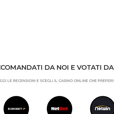
COMANDATI DA NOI E VOTATI DA
GGI LE RECENSIONI E SCEGLI IL CASINO ONLINE CHE PREFERI