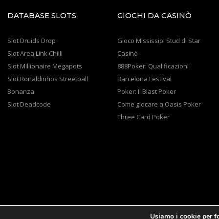
DATABASE SLOTS
GIOCHI DA CASINÒ
Slot Druids Drop
Gioco Mississipi Stud di Star
Slot Area Link Chilli
Casinò
Slot Millionaire Megapots
888Poker: Qualificazioni
Slot Ronaldinhos Streetball
Barcelona Festival
Bonanza
Poker: Il Blast Poker
Slot Deadcode
Come giocare a Oasis Poker
Three Card Poker
Usiamo i cookie per fo