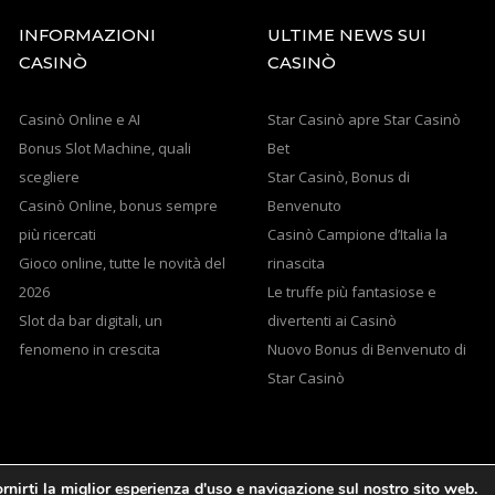
INFORMAZIONI
ULTIME NEWS SUI
CASINÒ
CASINÒ
Casinò Online e AI
Star Casinò apre Star Casinò
Bonus Slot Machine, quali
Bet
scegliere
Star Casinò, Bonus di
Casinò Online, bonus sempre
Benvenuto
più ricercati
Casinò Campione d’Italia la
Gioco online, tutte le novità del
rinascita
2026
Le truffe più fantasiose e
Slot da bar digitali, un
divertenti ai Casinò
fenomeno in crescita
Nuovo Bonus di Benvenuto di
Star Casinò
rnirti la miglior esperienza d'uso e navigazione sul nostro sito web.