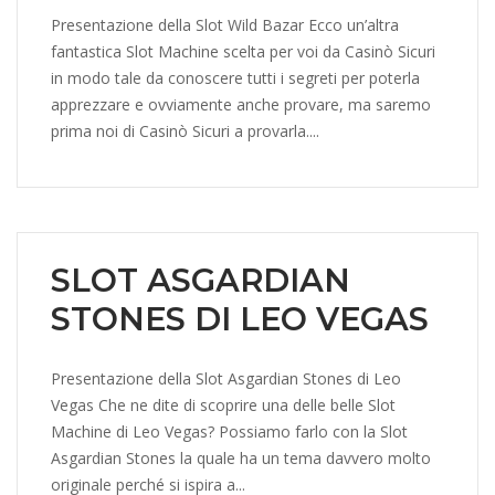
Presentazione della Slot Wild Bazar Ecco un’altra
fantastica Slot Machine scelta per voi da Casinò Sicuri
in modo tale da conoscere tutti i segreti per poterla
apprezzare e ovviamente anche provare, ma saremo
prima noi di Casinò Sicuri a provarla....
SLOT ASGARDIAN
STONES DI LEO VEGAS
Presentazione della Slot Asgardian Stones di Leo
Vegas Che ne dite di scoprire una delle belle Slot
Machine di Leo Vegas? Possiamo farlo con la Slot
Asgardian Stones la quale ha un tema davvero molto
originale perché si ispira a...