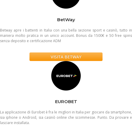
BetWay
Betway apre i battenti in Italia con una bella sezione sport e casinò, tutto in
maniera molto pratica in un unico account. Bonus da 1500€ e 50 free spins
senza deposito e certificazione ADM
VISITA BETWAY
EUROBET
La applicazione di Eurobet è fra le migliori in Italia per giocare da smartphone,
sia iphone o Android, sia casinò online che scommesse. Punto. Da provare e
lasciare installata.