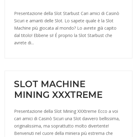
Presentazione della Slot Starbust Cari amici di Casinò
Sicuri e amanti delle Slot. Lo sapete quale è la Slot
Machine più giocata al mondo? Lo avrete già capito
dal titolo! Ebbene si! É proprio la Slot Starbust che
avrete di...
SLOT MACHINE
MINING XXXTREME
Presentazione della Slot Mining XXXtreme Ecco a voi
cari amici di Casinò Sicuri una Slot davvero bellissima,
originalissima, ma soprattutto molto divertente!
Benvenuti nel cuore della miniera più estrema che