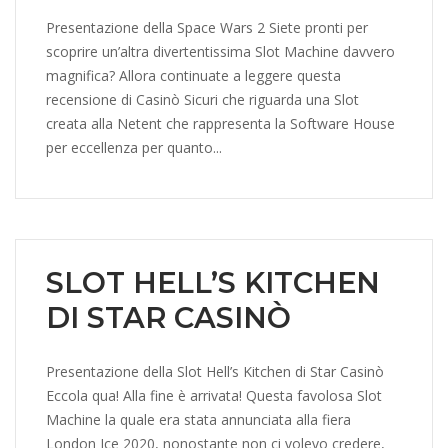
Presentazione della Space Wars 2 Siete pronti per
scoprire un’altra divertentissima Slot Machine davvero
magnifica? Allora continuate a leggere questa
recensione di Casinò Sicuri che riguarda una Slot
creata alla Netent che rappresenta la Software House
per eccellenza per quanto...
SLOT HELL’S KITCHEN
DI STAR CASINÒ
Presentazione della Slot Hell’s Kitchen di Star Casinò
Eccola qua! Alla fine è arrivata! Questa favolosa Slot
Machine la quale era stata annunciata alla fiera
London Ice 2020, nonostante non ci volevo credere,