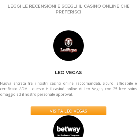
LEGGI LE RECENSIONI E SCEGLI IL CASINO ONLINE CHE
PREFERISCI
LEO VEGAS
Nuova entrata fra i nostri casinò online raccomandati. Sicuro, affidabile e
certificato ADM - questo è il casinò online di Leo Vegas, con 25 free spins
omaggio ed il nostro personale approval.
VISITA LEO VEGAS