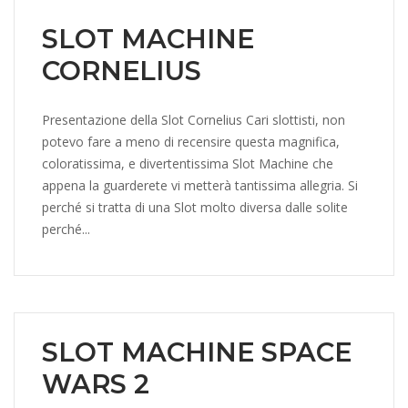
SLOT MACHINE
CORNELIUS
Presentazione della Slot Cornelius Cari slottisti, non
potevo fare a meno di recensire questa magnifica,
coloratissima, e divertentissima Slot Machine che
appena la guarderete vi metterà tantissima allegria. Si
perché si tratta di una Slot molto diversa dalle solite
perché...
SLOT MACHINE SPACE
WARS 2