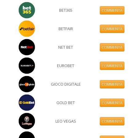
BET365
COMMENTA
BETFAIR
COMMENTA
NET BET
COMMENTA
EUROBET
COMMENTA
GIOCO DIGITALE
COMMENTA
GOLD BET
COMMENTA
LEO VEGAS
COMMENTA