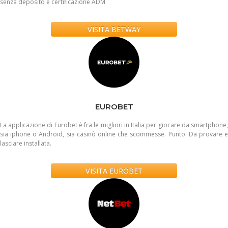
senza deposito e certificazione ADM
VISITA BETWAY
EUROBET
La applicazione di Eurobet è fra le migliori in Italia per giocare da smartphone,
sia iphone o Android, sia casinò online che scommesse. Punto. Da provare e
lasciare installata.
VISITA EUROBET