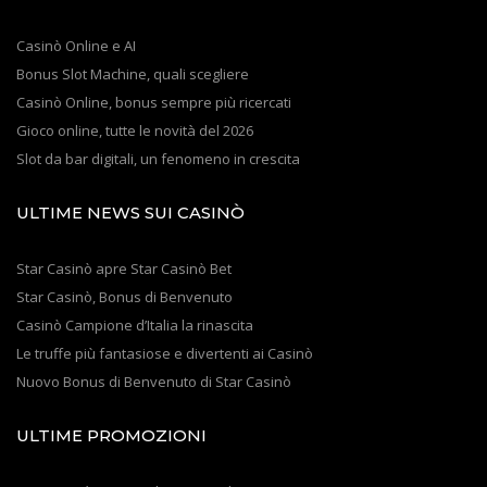
Casinò Online e AI
Bonus Slot Machine, quali scegliere
Casinò Online, bonus sempre più ricercati
Gioco online, tutte le novità del 2026
Slot da bar digitali, un fenomeno in crescita
ULTIME NEWS SUI CASINÒ
Star Casinò apre Star Casinò Bet
Star Casinò, Bonus di Benvenuto
Casinò Campione d’Italia la rinascita
Le truffe più fantasiose e divertenti ai Casinò
Nuovo Bonus di Benvenuto di Star Casinò
ULTIME PROMOZIONI