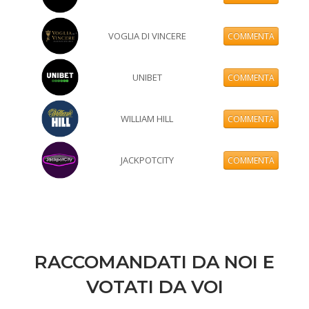
VOGLIA DI VINCERE
COMMENTA
UNIBET
COMMENTA
WILLIAM HILL
COMMENTA
JACKPOTCITY
COMMENTA
RACCOMANDATI DA NOI E
VOTATI DA VOI