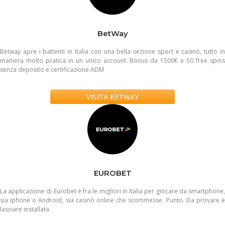
BetWay
Betway apre i battenti in Italia con una bella sezione sport e casinò, tutto in
maniera molto pratica in un unico account. Bonus da 1500€ e 50 free spins
senza deposito e certificazione ADM
VISITA BETWAY
EUROBET
La applicazione di Eurobet è fra le migliori in Italia per giocare da smartphone,
sia iphone o Android, sia casinò online che scommesse. Punto. Da provare e
lasciare installata.