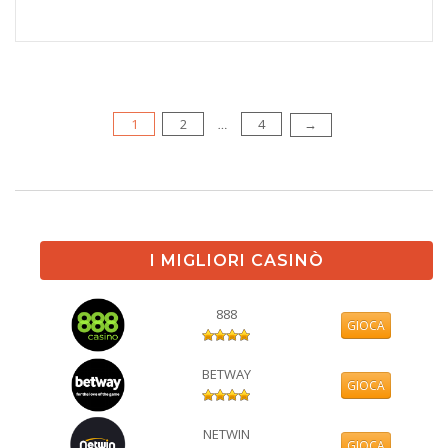
1
2
4
Paginazione
→
…
degli
articoli
I MIGLIORI CASINÒ
888
GIOCA
BETWAY
GIOCA
NETWIN
GIOCA