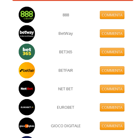
888
COMMENTA
BetWay
COMMENTA
BET365
COMMENTA
BETFAIR
COMMENTA
NET BET
COMMENTA
EUROBET
COMMENTA
GIOCO DIGITALE
COMMENTA