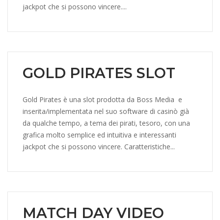
jackpot che si possono vincere....
GOLD PIRATES SLOT
Gold Pirates è una slot prodotta da Boss Media e
inserita/implementata nel suo software di casinò già
da qualche tempo, a tema dei pirati, tesoro, con una
grafica molto semplice ed intuitiva e interessanti
jackpot che si possono vincere. Caratteristiche...
MATCH DAY VIDEO