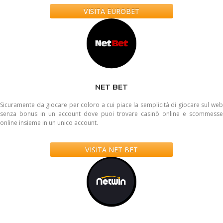
VISITA EUROBET
NET BET
Sicuramente da giocare per coloro a cui piace la semplicità di giocare sul web
senza bonus in un account dove puoi trovare casinò online e scommesse
online insieme in un unico account.
VISITA NET BET