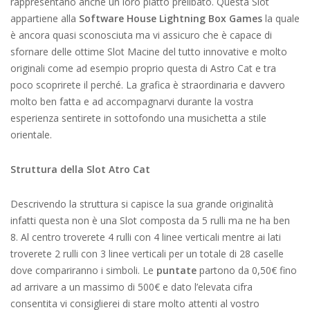
rappresentano anche un loro piatto prelibato. Questa Slot
appartiene alla
Software House Lightning Box Games
la quale
è ancora quasi sconosciuta ma vi assicuro che è capace di
sfornare delle ottime Slot Macine del tutto innovative e molto
originali come ad esempio proprio questa di Astro Cat e tra
poco scoprirete il perché. La grafica è straordinaria e davvero
molto ben fatta e ad accompagnarvi durante la vostra
esperienza sentirete in sottofondo una musichetta a stile
orientale.
Struttura della Slot Atro Cat
Descrivendo la struttura si capisce la sua grande originalità
infatti questa non è una Slot composta da 5 rulli ma ne ha ben
8. Al centro troverete 4 rulli con 4 linee verticali mentre ai lati
troverete 2 rulli con 3 linee verticali per un totale di 28 caselle
dove compariranno i simboli. Le
puntate
partono da 0,50€ fino
ad arrivare a un massimo di 500€ e dato l’elevata cifra
consentita vi consiglierei di stare molto attenti al vostro