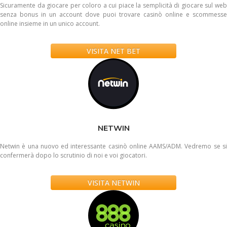
Sicuramente da giocare per coloro a cui piace la semplicità di giocare sul web
senza bonus in un account dove puoi trovare casinò online e scommesse
online insieme in un unico account.
VISITA NET BET
NETWIN
Netwin è una nuovo ed interessante casinò online AAMS/ADM. Vedremo se si
confermerà dopo lo scrutinio di noi e voi giocatori.
VISITA NETWIN