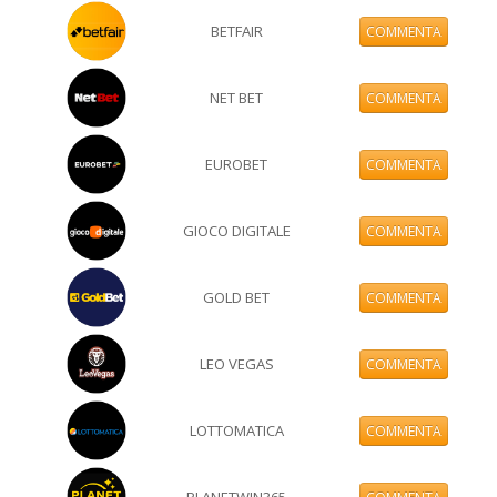
BETFAIR
COMMENTA
NET BET
COMMENTA
EUROBET
COMMENTA
GIOCO DIGITALE
COMMENTA
GOLD BET
COMMENTA
LEO VEGAS
COMMENTA
LOTTOMATICA
COMMENTA