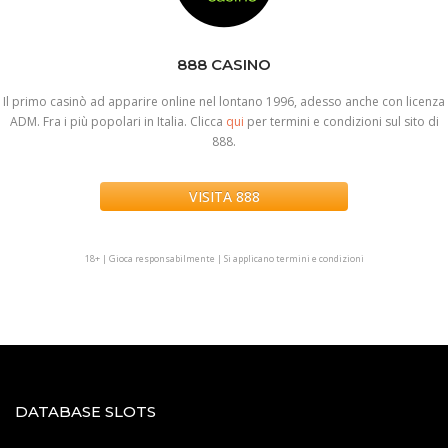
888 CASINO
Il primo casinò ad apparire online nel lontano 1996, adesso anche con licenza
ADM. Fra i più popolari in Italia. Clicca
qui
per termini e condizioni sul sito di
888.
VISITA 888
.
18+ | Gioca responsabilmente | Si applicano termini e condizioni
DATABASE SLOTS