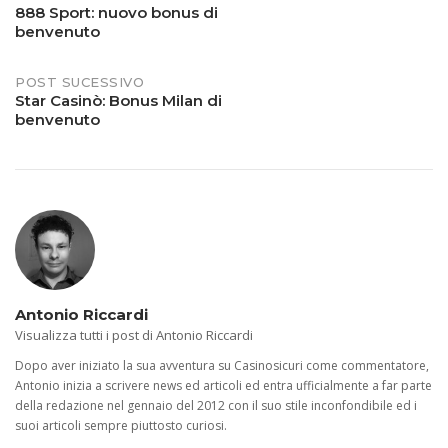
888 Sport: nuovo bonus di
benvenuto
navigation
POST SUCESSIVO
Star Casinò: Bonus Milan di
benvenuto
Antonio Riccardi
Visualizza tutti i post di Antonio Riccardi
Dopo aver iniziato la sua avventura su Casinosicuri come commentatore,
Antonio inizia a scrivere news ed articoli ed entra ufficialmente a far parte
della redazione nel gennaio del 2012 con il suo stile inconfondibile ed i
suoi articoli sempre piuttosto curiosi.