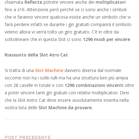
chiamata
Reflecta
potrete vincere anche dei
moltiplicatori
fino a x16. Attenzione però perché se ci sono anche i simboli
che vi faranno vincere qualcosa esiste anche un simbolo che vi
farà perdere infatti se durante i giri gratuiti comparirà il simbolo
veleno allora vi verrà tolto un giro gratuito. C’è in oltre da
sottolineare che in questa Slot ci sono
1296 modi per vincere
.
Riassunto della Slot Atro Cat
Si tratta di una
Slot Machine
davvero diversa dal normale
siccome non ha i soliti rulli ma ha una struttura ben più ampia
con 28 caselle in totale e con
1296 combinazioni vincenti
oltre
a poter vincere tanti giri gratuiti con relativi moltiplicatori. Direi
che la Slot Astro Cat deve essere assolutamente inserita nella
vostra lista delle
Slot Machine da provare.
Post
POST PRECEDENTE