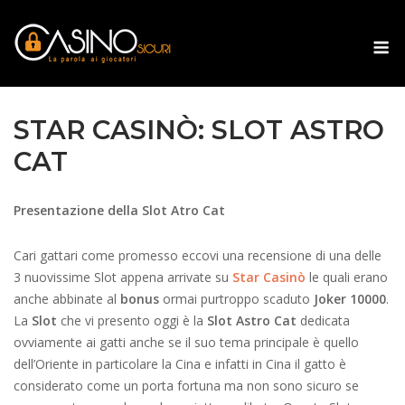
Skip
to
M
content
STAR CASINÒ: SLOT ASTRO
CAT
Presentazione della Slot Atro Cat
Cari gattari come promesso eccovi una recensione di una delle
3 nuovissime Slot appena arrivate su
Star Casinò
le quali erano
anche abbinate al
bonus
ormai purtroppo scaduto
Joker 10000
.
La
Slot
che vi presento oggi è la
Slot Astro Cat
dedicata
ovviamente ai gatti anche se il suo tema principale è quello
dell’Oriente in particolare la Cina e infatti in Cina il gatto è
considerato come un porta fortuna ma non sono sicuro se