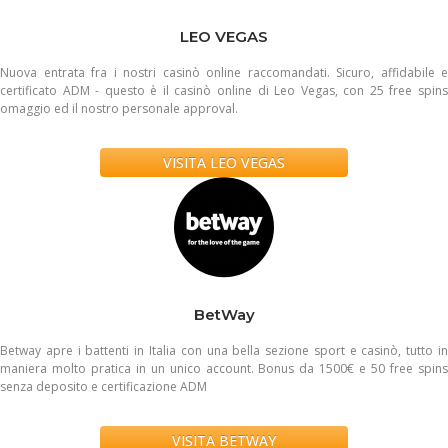
LEO VEGAS
Nuova entrata fra i nostri casinò online raccomandati. Sicuro, affidabile e
certificato ADM - questo è il casinò online di Leo Vegas, con 25 free spins
omaggio ed il nostro personale approval.
VISITA LEO VEGAS
BetWay
Betway apre i battenti in Italia con una bella sezione sport e casinò, tutto in
maniera molto pratica in un unico account. Bonus da 1500€ e 50 free spins
senza deposito e certificazione ADM
VISITA BETWAY