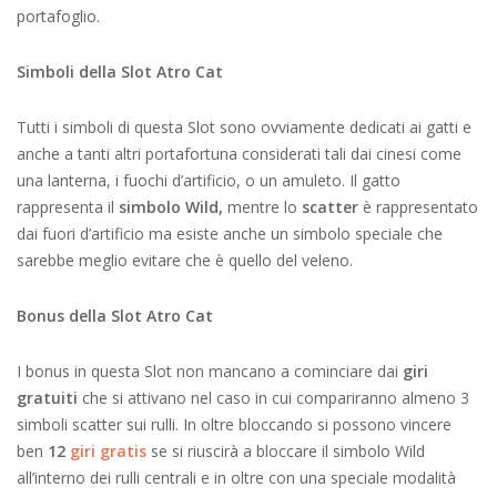
portafoglio.
Simboli della Slot Atro Cat
Tutti i simboli di questa Slot sono ovviamente dedicati ai gatti e
anche a tanti altri portafortuna considerati tali dai cinesi come
una lanterna, i fuochi d’artificio, o un amuleto. Il gatto
rappresenta il
simbolo Wild,
mentre lo
scatter
è rappresentato
dai fuori d’artificio ma esiste anche un simbolo speciale che
sarebbe meglio evitare che è quello del veleno.
Bonus della Slot Atro Cat
I bonus in questa Slot non mancano a cominciare dai
giri
gratuiti
che si attivano nel caso in cui compariranno almeno 3
simboli scatter sui rulli. In oltre bloccando si possono vincere
ben
12
giri gratis
se si riuscirà a bloccare il simbolo Wild
all’interno dei rulli centrali e in oltre con una speciale modalità