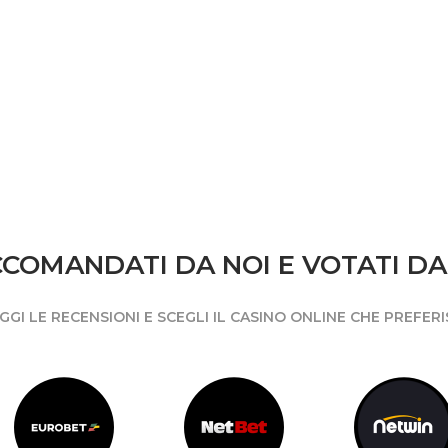
COMANDATI DA NOI E VOTATI DA
GGI LE RECENSIONI E SCEGLI IL CASINO ONLINE CHE PREFERI