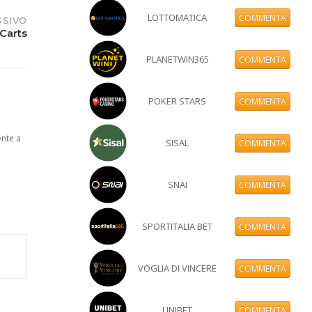
LOTTOMATICA
COMMENTA
SSIVO
Carts
PLANETWIN365
COMMENTA
POKER STARS
COMMENTA
ente a
SISAL
COMMENTA
SNAI
COMMENTA
SPORTITALIA BET
COMMENTA
VOGLIA DI VINCERE
COMMENTA
UNIBET
COMMENTA