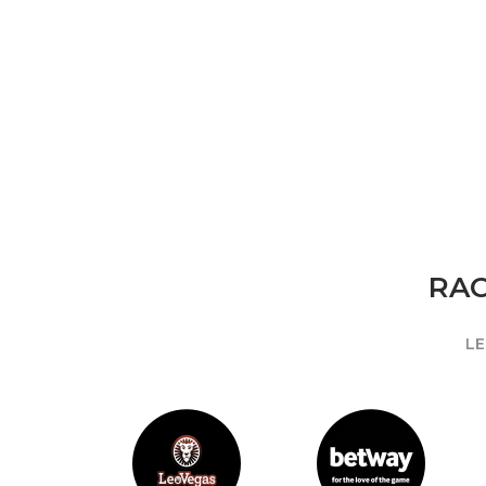
RAC
LE