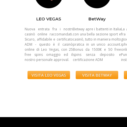
LEO VEGAS
BetWay
Nuova entrata fra i nostri
Betway apre i battenti in Italia
La 
casinò online raccomandati.
con una bella sezione sport e
fra
Sicuro, affidabile e certificato
casinò, tutto in maniera molto
gio
ADM - questo è il casinò
pratica in un unico account.
iph
online di Leo Vegas, con 25
Bonus da 1500€ e 50 free
on
free spins omaggio ed il
spins senza deposito e
Pun
nostro personale approval.
certificazione ADM
inst
VISITA LEO VEGAS
VISITA BETWAY