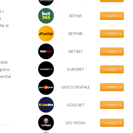
e i
BET365
COMMENTA
n
he vi
BETFAIR
COMMENTA
NET BET
COMMENTA
ester
 poco
EUROBET
COMMENTA
perché
GIOCO DIGITALE
COMMENTA
GOLD BET
COMMENTA
LEO VEGAS
COMMENTA