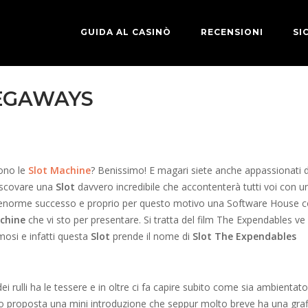
GUIDA AL CASINÒ
RECENSIONI
SI
EGAWAYS
sono le
Slot Machine
? Benissimo! E magari siete anche appassionati d
a scovare una
Slot
davvero incredibile che accontenterà tutti voi con u
un enorme successo e proprio per questo motivo una Software House
chine
che vi sto per presentare. Si tratta del film The Expendables ve 
amosi e infatti questa
Slot
prende il nome di
Slot
The Expendables
i rulli ha le tessere e in oltre ci fa capire subito come sia ambientato
to proposta una mini introduzione che seppur molto breve ha una graf