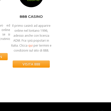
888 CASINO
ovo ed
Il primo casinò ad apparire
 online
online nel lontano 1996,
 se si
adesso anche con licenza
rutinio
ADM. Fra i più popolari in
Italia. Clicca
qui
per termini e
condizioni sul sito di 888.
N
VISITA 888