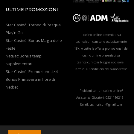
ULTIME PROMOZIONI
Star Casinò, Torneo di Pasqua
Play’n Go
I casinò online presentati su
Star Casinò: Bonus Magia delle
casinosicuri.com sono esclusivamente
Feste
18+. A tutte le offerte promozionali dei
casinò online presentati su
NetBet: Bonus tempi
casinosicuri.com bisogna applicare i
supplementari
Termini e Condizioni del casinò stesso.
Star Casinò, Promozione 4×4
Bonus Primavera in fiore di
Netbet
Problemi con un casinò online?
Assistenza Giocatori: 0221116215 |
Email:
casinosicuri@gmail.com