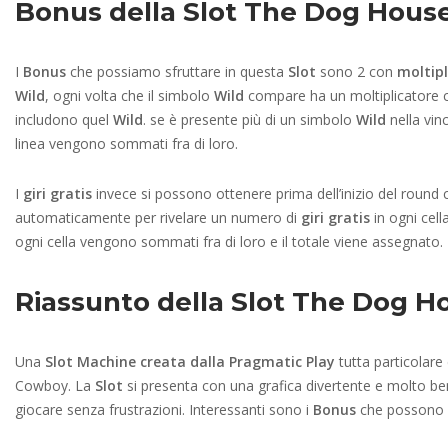
Bonus della Slot The Dog House
I
Bonus
che possiamo sfruttare in questa
Slot
sono 2 con
moltipl
Wild
, ogni volta che il simbolo
Wild
compare ha un moltiplicatore ca
includono quel
Wild
. se è presente più di un simbolo
Wild
nella vinc
linea vengono sommati fra di loro.
I
giri gratis
invece si possono ottenere prima dell’inizio del roun
automaticamente per rivelare un numero di
giri gratis
in ogni cell
ogni cella vengono sommati fra di loro e il totale viene assegnato
Riassunto della Slot The Dog H
Una
Slot Machine creata dalla Pragmatic Play
tutta particolare
Cowboy. La
Slot
si presenta con una grafica divertente e molto be
giocare senza frustrazioni. Interessanti sono i
Bonus
che possono r