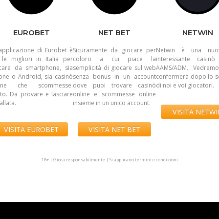
EUROBET
NET BET
NETWIN
applicazione di Eurobet è
Sicuramente da giocare per
Netwin è una nu
 le migliori in Italia per
coloro a cui piace la
interessante casinò
care da smartphone, sia
semplicità di giocare sul web
AAMS/ADM. Vedremo
one o Android, sia casinò
senza bonus in un account
confermerà dopo lo sc
line che scommesse.
dove puoi trovare casinò
di noi e voi giocatori.
to. Da provare e lasciare
online e scommesse online
allata.
insieme in un unico account.
VISITA NETWI
VISITA EUROBET
VISITA NET BET
.
18+ | Gioca responsabilmente | Si applicano termini e condizioni