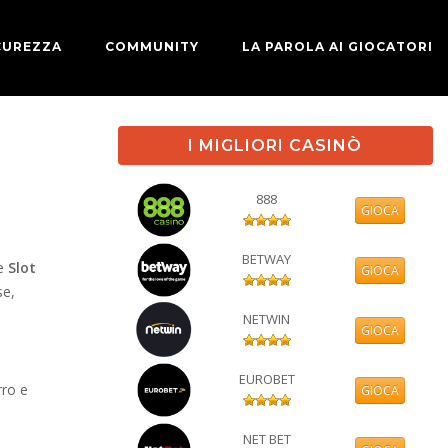
CUREZZA
COMMUNITY
LA PAROLA AI GIOCATORI
I MIGLIORI CASINÒ
888
GIOCA
BETWAY
ue
Slot
GIOCA
se,
NETWIN
GIOCA
EUROBET
rro e
GIOCA
NET BET