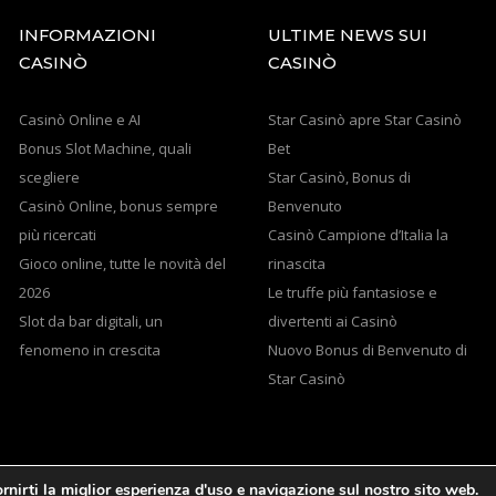
INFORMAZIONI
ULTIME NEWS SUI
CASINÒ
CASINÒ
Casinò Online e AI
Star Casinò apre Star Casinò
Bonus Slot Machine, quali
Bet
scegliere
Star Casinò, Bonus di
Casinò Online, bonus sempre
Benvenuto
più ricercati
Casinò Campione d’Italia la
Gioco online, tutte le novità del
rinascita
2026
Le truffe più fantasiose e
Slot da bar digitali, un
divertenti ai Casinò
fenomeno in crescita
Nuovo Bonus di Benvenuto di
Star Casinò
rnirti la miglior esperienza d'uso e navigazione sul nostro sito web.