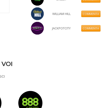
WILLIAM HILL
COMMENTA
JACKPOTCITY
COMMENTA
 VOI
SCI