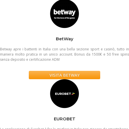
BetWay
Betway apre i battenti in Italia con una bella sezione sport e casinò, tutto in
maniera molto pratica in un unico account. Bonus da 1500€ e 50 free spins
senza deposito e certificazione ADM
VISITA BETWAY
EUROBET