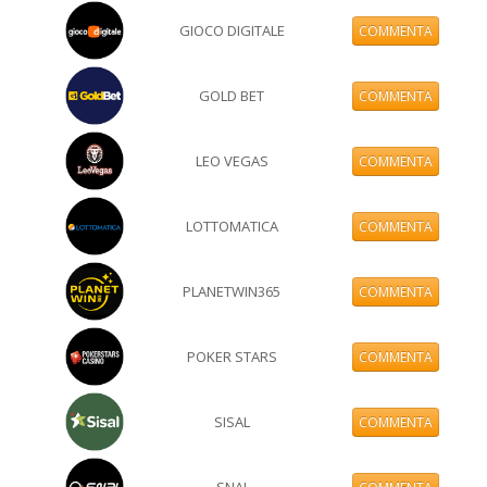
GIOCO DIGITALE
COMMENTA
GOLD BET
COMMENTA
LEO VEGAS
COMMENTA
LOTTOMATICA
COMMENTA
PLANETWIN365
COMMENTA
POKER STARS
COMMENTA
SISAL
COMMENTA