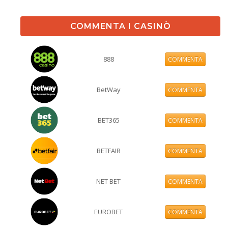
COMMENTA I CASINÒ
888
COMMENTA
BetWay
COMMENTA
BET365
COMMENTA
BETFAIR
COMMENTA
NET BET
COMMENTA
EUROBET
COMMENTA