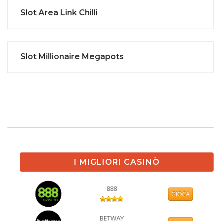
Slot Area Link Chilli
Slot Millionaire Megapots
I MIGLIORI CASINÒ
888
GIOCA
BETWAY