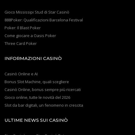
Gioco Mississipi Stud di Star Casinò
888Poker: Qualificazioni Barcelona Festival
Poker: Il Blast Poker
Come giocare a Oasis Poker
Three Card Poker
INFORMAZIONI CASINÒ
Casinò Online e AI
Bonus Slot Machine, quali scegliere
Casinò Online, bonus sempre più ricercati
Gioco online, tutte le novità del 2026
Slot da bar digitali, un fenomeno in crescita
ULTIME NEWS SUI CASINÒ