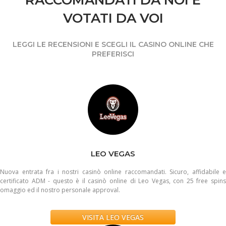
RACCOMANDATI DA NOI E
VOTATI DA VOI
LEGGI LE RECENSIONI E SCEGLI IL CASINO ONLINE CHE
PREFERISCI
LEO VEGAS
Nuova entrata fra i nostri casinò online raccomandati. Sicuro, affidabile e
certificato ADM - questo è il casinò online di Leo Vegas, con 25 free spins
omaggio ed il nostro personale approval.
VISITA LEO VEGAS