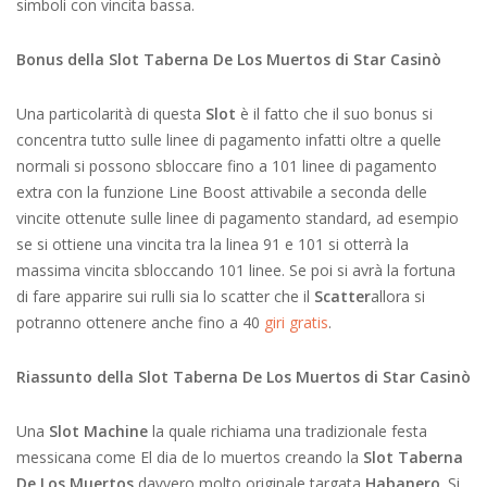
simboli con vincita bassa.
Bonus della Slot Taberna De Los Muertos di Star Casinò
Una particolarità di questa
Slot
è il fatto che il suo bonus si
concentra tutto sulle linee di pagamento infatti oltre a quelle
normali si possono sbloccare fino a 101 linee di pagamento
extra con la funzione Line Boost attivabile a seconda delle
vincite ottenute sulle linee di pagamento standard, ad esempio
se si ottiene una vincita tra la linea 91 e 101 si otterrà la
massima vincita sbloccando 101 linee. Se poi si avrà la fortuna
di fare apparire sui rulli sia lo scatter che il
Scatter
allora si
potranno ottenere anche fino a 40
giri gratis
.
Riassunto della Slot Taberna De Los Muertos di Star Casinò
Una
Slot Machine
la quale richiama una tradizionale festa
messicana come El dia de lo muertos creando la
Slot Taberna
De Los Muertos
davvero molto originale targata
Habanero
. Si