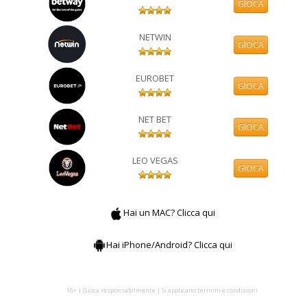
GIOCA
NETWIN
GIOCA
EUROBET
GIOCA
NET BET
GIOCA
LEO VEGAS
GIOCA
Hai un MAC? Clicca qui
Hai iPhone/Android? Clicca qui
18+ | Gioca responsabilmente | Si applicano termini e condizioni