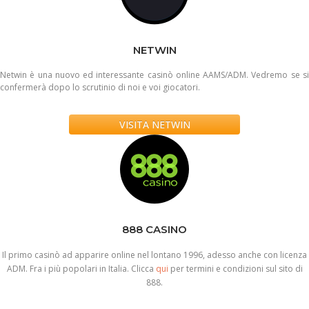
NETWIN
Netwin è una nuovo ed interessante casinò online AAMS/ADM. Vedremo se si
confermerà dopo lo scrutinio di noi e voi giocatori.
VISITA NETWIN
888 CASINO
Il primo casinò ad apparire online nel lontano 1996, adesso anche con licenza
ADM. Fra i più popolari in Italia. Clicca
qui
per termini e condizioni sul sito di
888.