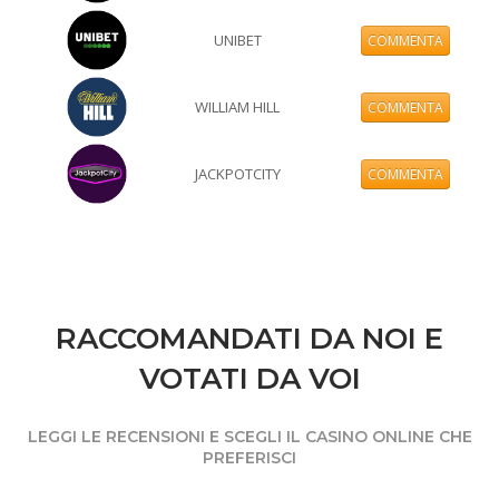
UNIBET
COMMENTA
WILLIAM HILL
COMMENTA
JACKPOTCITY
COMMENTA
RACCOMANDATI DA NOI E
VOTATI DA VOI
LEGGI LE RECENSIONI E SCEGLI IL CASINO ONLINE CHE
PREFERISCI