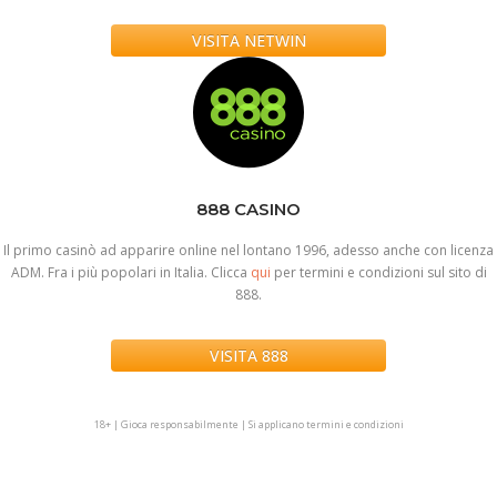
VISITA NETWIN
888 CASINO
Il primo casinò ad apparire online nel lontano 1996, adesso anche con licenza
ADM. Fra i più popolari in Italia. Clicca
qui
per termini e condizioni sul sito di
888.
VISITA 888
.
18+ | Gioca responsabilmente | Si applicano termini e condizioni