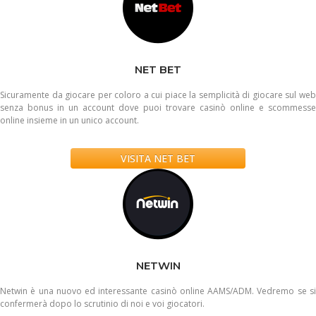
NET BET
Sicuramente da giocare per coloro a cui piace la semplicità di giocare sul web
senza bonus in un account dove puoi trovare casinò online e scommesse
online insieme in un unico account.
VISITA NET BET
NETWIN
Netwin è una nuovo ed interessante casinò online AAMS/ADM. Vedremo se si
confermerà dopo lo scrutinio di noi e voi giocatori.