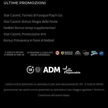
ULTIME PROMOZIONI
Star Casinò, Torneo di Pasqua Play’n Go
Star Casinò: Bonus Magia delle Feste
NetBet: Bonus tempi supplementari
Star Casinò, Promozione 4×4
Bonus Primavera in fiore di Netbet
I casinò online presentati su casinosicuri.com sono esclusivamente 18+. A tutte le offerte
promozionali dei casinò online presentati su casinosicuri.com bisogna applicare i Termini e
Condizioni del casinò stesso.