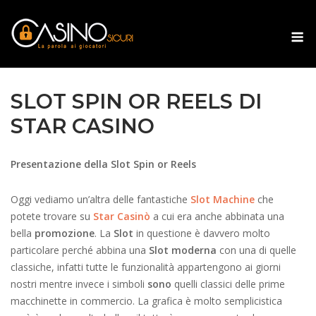
Skip
to
M
content
SLOT SPIN OR REELS DI
STAR CASINO
Presentazione della Slot Spin or Reels
Oggi vediamo un’altra delle fantastiche
Slot Machine
che
potete trovare su
Star Casinò
a cui era anche abbinata una
bella
promozione
. La
Slot
in questione è davvero molto
particolare perché abbina una
Slot moderna
con una di quelle
classiche, infatti tutte le funzionalità appartengono ai giorni
nostri mentre invece i simboli
sono
quelli classici delle prime
macchinette in commercio. La grafica è molto semplicistica